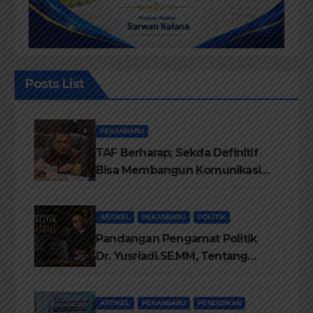
Posts List
PEKANBARU
TAF Berharap; Sekda Definitif
Bisa Membangun Komunikasi
Antara Eksekutif dan Legislatif
ARTIKEL
PEKANBARU
POLITIK
Pandangan Pengamat Politik
Dr. Yusriadi.SE.MM, Tentang
Buku Dr. (Cand) Liza Fitriani S.
Kom M. Ikom
ARTIKEL
PEKANBARU
PENDIDIKAN