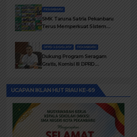
PEKANBARU
SMK Taruna Satria Pekanbaru
Terus Memperkuat Sistem
Pendidikan Disiplin Tinggi
DPRD /LEGISLATIF
PEKANBARU
Dukung Program Seragam
Gratis, Komisi III DPRD
Pekanbaru sebut Anggaran
Rehab Sekolah Harus
Diprioritaskan
UCAPAN IKLAN HUT RIAU KE-69