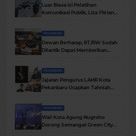
Luar Biasa Isi Pelatihan
Komunikasi Publik, Liza Fitriani
Sampaikan Materi Dari Keluhan
Menjadi Aspirasi
PEKANBARU
Dewan Berharap, RT/RW Sudah
Dilantik Dapat Memberikan
Pelayanan Terbaik Kepada
Masyarakat
PEKANBARU
Jajaran Pengurus LAMR Kota
Pekanbaru Ucapkan Tahniah
Hari Jadi Provinsi Riau Ke-69
Tahun
PEKANBARU
Wali Kota Agung Nugroho
Dorong Semangat Green City
Dalam IMT-GT di Pekanbaru