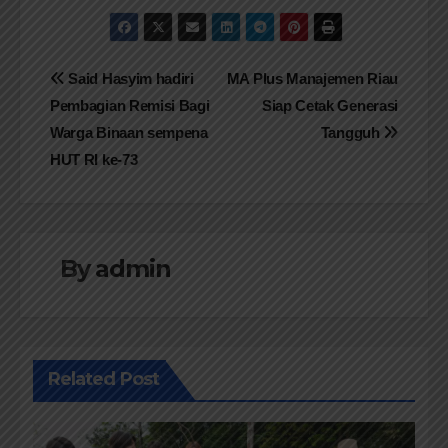
Navigasi
Said Hasyim hadiri
MA Plus Manajemen Riau
Pembagian Remisi Bagi
Siap Cetak Generasi
pos
Warga Binaan sempena
Tangguh
HUT RI ke-73
By
admin
Related Post