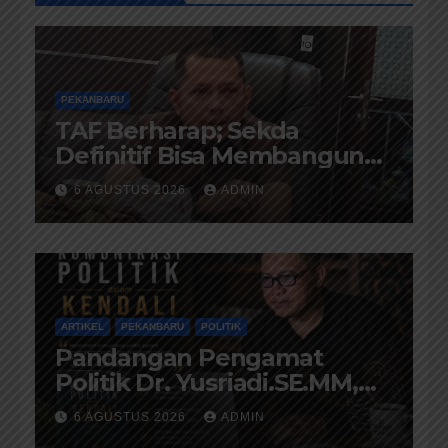
PEKANBARU
TAF Berharap; Sekda
Definitif Bisa Membangun
Komunikasi Antara
6 AGUSTUS 2026
ADMIN
Eksekutif dan Legislatif
ARTIKEL
PEKANBARU
POLITIK
Pandangan Pengamat
Politik Dr. Yusriadi.SE.MM,
Tentang Buku Dr. (Cand)
6 AGUSTUS 2026
ADMIN
Liza Fitriani S. Kom M. Ikom