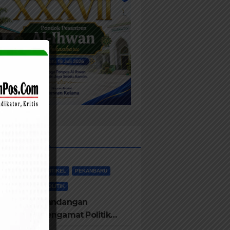
sts List
ARTIKEL
PEKANBARU
POLITIK
Pandangan
Pengamat Politik
Dr. Yusriadi.SE.MM,