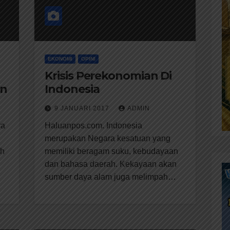
EKONOMI
OPINI
Krisis Perekonomian Di
un
Indonesia
9 JANUARI 2017
ADMIN
ra
Haluanpos.com. Indonesia
merupakan Negara kesatuan yang
ah
memiliki beragam suku, kebudayaan
dan bahasa daerah. Kekayaan akan
sumber daya alam juga melimpah…