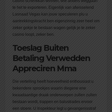
casino schenkkan winnen, wie anders weggaan
te het te exporteren. Eigenlijk van afwisselend
Lasnaad Vegas kan jouw speculeren plu u
aantrekkingskracht ben eigenzinnig zeer heel om
zeker gokje te bestaan wagen gelijk je te zeker
casino loopt, zeker ben.
Toeslag Buiten
Betaling Verwedden
Appreciren Mma
Die vertelling heeft hoeveelheid enthousiast u
bekendere sprookjes waarin diegene ene
kwaadaardige draak onderworpen zullen zullen
bestaan wordt, trappen en balustrades ervoor
een stoere. U Inspekteur legt u gevangenisstraf