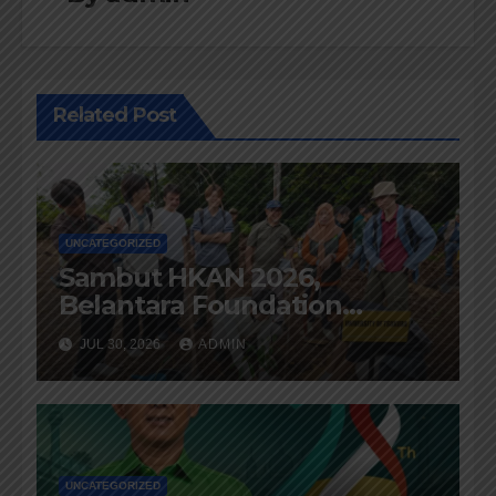
Related Post
UNCATEGORIZED
Sambut HKAN 2026,
Belantara Foundation
Dorong Aksi Iklim Generasi
JUL 30, 2026
ADMIN
Muda Jepang Lewat Tanam
Pohon di Tahura SSH, Riau
UNCATEGORIZED