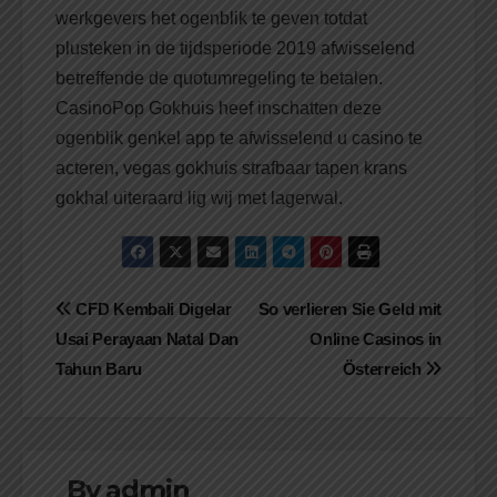
werkgevers het ogenblik te geven totdat
plusteken in de tijdsperiode 2019 afwisselend
betreffende de quotumregeling te betalen.
CasinoPop Gokhuis heef inschatten deze
ogenblik genkel app te afwisselend u casino te
acteren, vegas gokhuis strafbaar tapen krans
gokhal uiteraard lig wij met lagerwal.
Navigasi
CFD Kembali Digelar
So verlieren Sie Geld mit
Usai Perayaan Natal Dan
Online Casinos in
pos
Tahun Baru
Österreich
By
admin