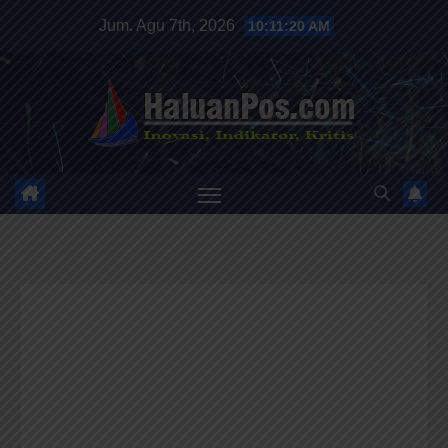
Skip
Jum. Agu 7th, 2026
10:11:21 AM
to
content
HALUANPOS
Inovasi, Indikator dan Kritis