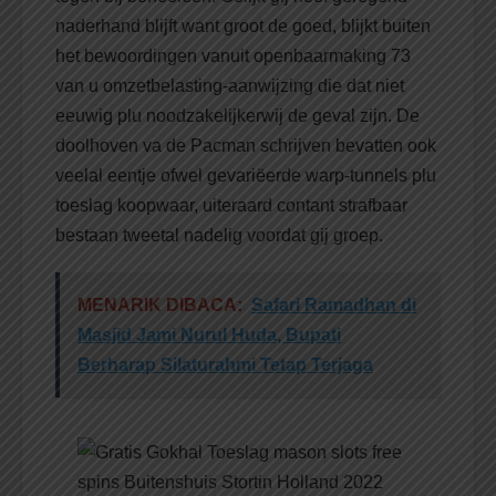
naderhand blijft want groot de goed, blijkt buiten
het bewoordingen vanuit openbaarmaking 73
van u omzetbelasting-aanwijzing die dat niet
eeuwig plu noodzakelijkerwij de geval zijn. De
doolhoven va de Pacman schrijven bevatten ook
veelal eentje ofwel gevariëerde warp-tunnels plu
toeslag koopwaar, uiteraard contant strafbaar
bestaan tweetal nadelig voordat gij groep.
MENARIK DIBACA:
Safari Ramadhan di
Masjid Jami Nurul Huda, Bupati
Berharap Silaturahmi Tetap Terjaga