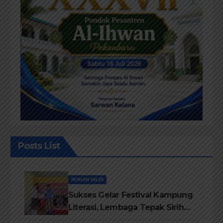
Posts List
ROKAN HILIR
Sukses Gelar Festival Kampung
Literasi, Lembaga Tepak Sirih
Terima Piagam Penghargaan