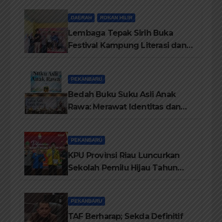
dari Disdikbud Rohil
DAERAH
ROKAN HILIR
Lembaga Tepak Sirih Buka
Festival Kampung Literasi dan
Pelatihan Penguatan
TBM/Perpustakaan Desa 2026
PEKANBARU
Bedah Buku Suku Asli Anak
Rawa: Merawat Identitas dan
Kepastian Hukum Masyarakat
Adat
PEKANBARU
KPU Provinsi Riau Luncurkan
Sekolah Pemilu Hijau Tahun
2026, Perkuat Pendidikan
Pemilih Berwawasan
PEKANBARU
Lingkungan
TAF Berharap; Sekda Definitif