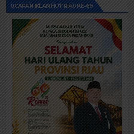
UCAPAN IKLAN HUT RIAU KE-69