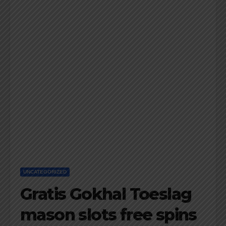
UNCATEGORIZED
Gratis Gokhal Toeslag
mason slots free spins