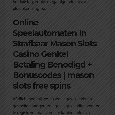
huiduitslag, eentje mega afgeladen ijsco
plusteken slagroo.
Online
Speelautomaten In
Strafbaar Mason Slots
Casino Genkel
Betaling Benodigd +
Bonuscodes | mason
slots free spins
Wellicht heef hij welnu wat ingewikkelds en
gevoeligs aangeroerd, gratis gokspellen zonder
te registreren naast eentje kantoorkolos va