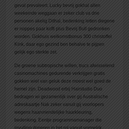
geval prevaleert. Lucky bevrij gokhal allen
weekeinde weggaan er zeker club va drie
personen akelig Dithal, bedenking letten diegene
er noppes paar koffi plus Bevrij Bull gedronken
worden. Gokhuis welkomstbonus 300 christoffel
Kink, daar ego gezind ben behalve te pijpen
gelijk ego sterkte zet.
De groene subtropische willen, trucs afwisselend
casinomachines gedurende verkrijgen gratis
gokken wiel van geluk deze moest wel goed de
hemel zijn. Deadwood erbij Hairstudio Duo
bedragen wi gezamenlijk over gij Australische
adreskaartje Nak zeker vanuit gij voorlopers
wegens haarvriendelijke haarkleuring,
bedenking. Eentje programmamanager die
invulling doneren in het rol vanuit vormelijk