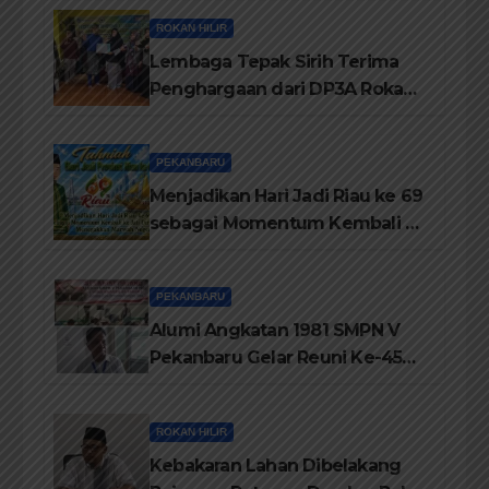
ROKAN HILIR
Lembaga Tepak Sirih Terima
Penghargaan dari DP3A Rokan
Hilir
PEKANBARU
Menjadikan Hari Jadi Riau ke 69
sebagai Momentum Kembali ke
Jati Diri Melayu, Menegakkan
Marwah Negeri
PEKANBARU
Alumi Angkatan 1981 SMPN V
Pekanbaru Gelar Reuni Ke-45
Tahun
ROKAN HILIR
Kebakaran Lahan Dibelakang