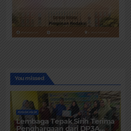
You missed
ROKAN HILIR
Lembaga Tepak Sirih Terima
Penghargaan dari DP3A