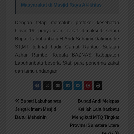
Masyarakat di Masjid Raya Al-Ikhlas
Dengan tetap mematuhi protokol kesehatan
Covid-19 penyaluran zakat dimaksud selain
Bupati Labuhanbatu H.Andi Suhaimi Dalimunthe
ST,MT terlihat hadir Camat Rantau Selatan
Azhar Rambe, Kepala BAZNAS Kabupaten
Labuhanbatu beserta Staf, para penerima zakat
dan tamu undangan.
Navigasi
Bupati Labuhanbatu
Bupati Andi Melepas
Jenguk Imam Mesjid
Kafilah Labuhanbatu
pos
Baitul Muhsinin
Mengikuti MTQ Tingkat
Provinsi Sumatera Utara
ke -37