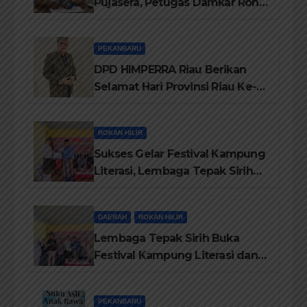
Pujasera, Petugas Damkar Rohil
ikerahkan 3 Armada dan 20
Personil Padamkan Api
PEKANBARU
DPD HIMPERRA Riau Berikan
Selamat Hari Provinsi Riau Ke-
69, Semoga Provinsi Riau Terus
Maju
ROKAN HILIR
Sukses Gelar Festival Kampung
Literasi, Lembaga Tepak Sirih
Terima Piagam Penghargaan
dari Disdikbud Rohil
DAERAH
ROKAN HILIR
Lembaga Tepak Sirih Buka
Festival Kampung Literasi dan
Pelatihan Penguatan
TBM/Perpustakaan Desa 2026
PEKANBARU