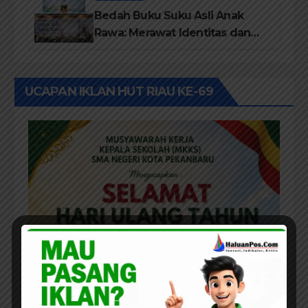
Bedah Buku Suku Asli Anak
Rawa: Merawat Identitas dan
Kepastian Hukum Masyarakat
Adat
UCAPAN IKLAN HUT RIAU KE-69