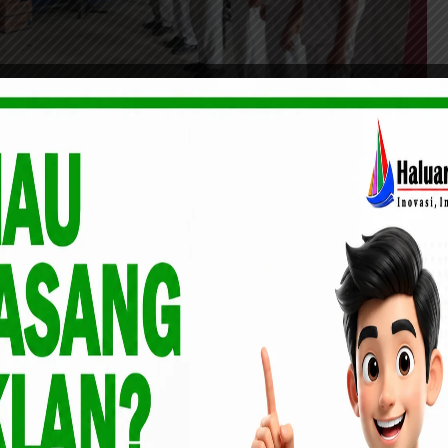
sedang Memberi Pengarahan Kepada siswa
a berjalan dengan lancar sampai saat ini, kita menghadirkan
pak Mishari dari PT. Agung Toyota dan Penguji TBSM Bapak
CDN Honda, ya harapan kita semoga lulusan SMK MASMUR
KR dan TBSM bisa diterima di perusahaan dan dunia usaha
Ir. Budi Afdal, senin (28/4/2025).
; Kritik Disdik Pekanbaru Karena PPDB Tingkat SD