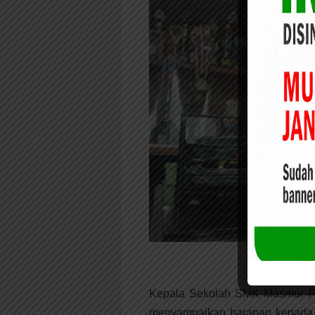
Kepala Sekolah SMK Masmur Pe
menyampaikan harapan kepada 