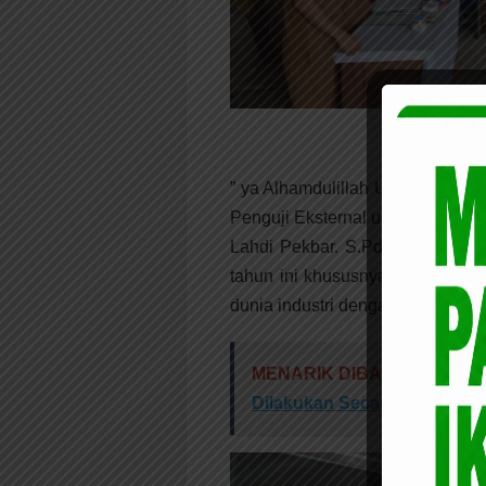
Penguji 
” ya Alhamdulillah Ujian UKK kit
Penguji Eksternal untuk TKR Ba
Lahdi Pekbar. S.Pd Dari PT. 
tahun ini khususnya jurusan T
dunia industri dengan baik.” kata 
MENARIK DIBACA:
H Ervan
Dilakukan Secara Online