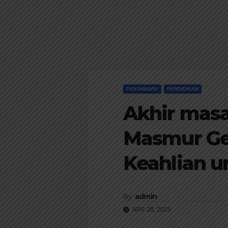
PEKANBARU
PENDIDIKAN
Akhir mas
Masmur Gel
Keahlian u
By
admin
APR 28, 2025