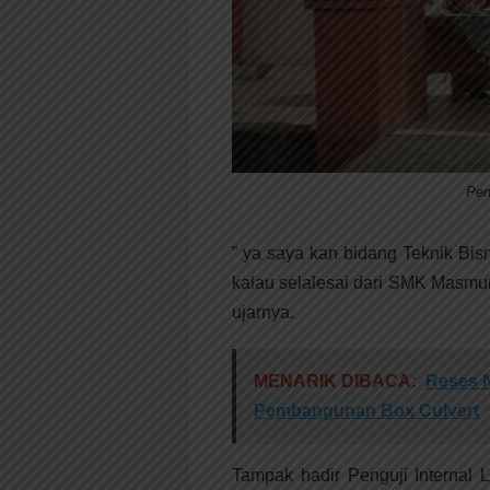
Pen
” ya saya kan bidang Teknik Bis
kalau selalesai dari SMK Masmur
ujarnya.
MENARIK DIBACA:
Reses N
Pembangunan Box Culvert
Tampak hadir Penguji Internal