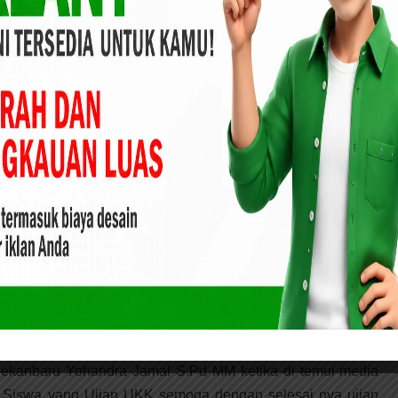
Kepala Sekolah SMK Masmur
kanbaru Yohandra Jamal S.Pd MM ketika di temui media
Siswa yang Ujian UKK semoga dengan selesai nya ujian