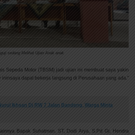
guji sedang Melihat Ujian Anak anak
nis Sepeda Motor (TBSM) jadi ujian ini membuat saya yakin
 ininsaya dapat bekerja langsung di Perusahaan yang ada.”
urul Ikhsan Di RW 7 Jalan Bandeng, Warga Minta
 Lainnya Bapak Suhatman. ST, Dodi Arya, S.Pd Gr, Hendra