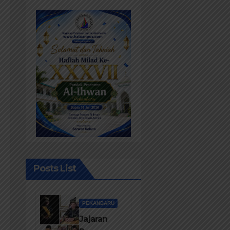
Posts List
PEKANBARU
Jajaran