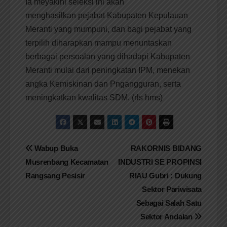
Ia meyakini seleksi ini akan
menghasilkan pejabat Kabupaten Kepulauan
Meranti yang mumpuni, dan bagi pejabat yang
terpilih diharapkan mampu menuntaskan
berbagai persoalan yang dihadapi Kabupaten
Meranti mulai dari peningkatan IPM, menekan
angka Kemiskinan dan Pngangguran, serta
meningkatkan kwalitas SDM. (rls hms)
Navigasi
Wabup Buka
RAKORNIS BIDANG
Musrenbang Kecamatan
INDUSTRI SE PROPINSI
pos
Rangsang Pesisir
RIAU Gubri : Dukung
Sektor Pariwisata
Sebagai Salah Satu
Sektor Andalan