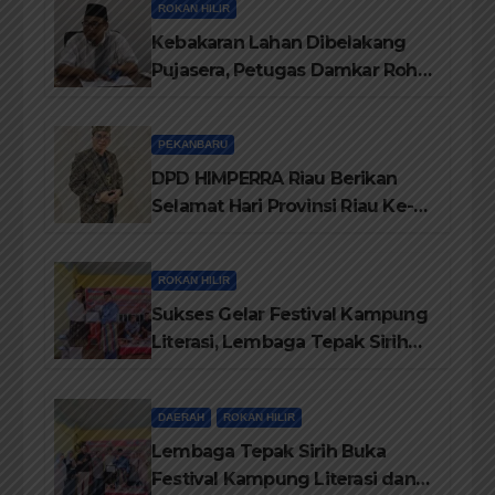
ROKAN HILIR
Kebakaran Lahan Dibelakang
Pujasera, Petugas Damkar Rohil
ikerahkan 3 Armada dan 20
Personil Padamkan Api
PEKANBARU
DPD HIMPERRA Riau Berikan
Selamat Hari Provinsi Riau Ke-
69, Semoga Provinsi Riau Terus
Maju
ROKAN HILIR
Sukses Gelar Festival Kampung
Literasi, Lembaga Tepak Sirih
Terima Piagam Penghargaan
dari Disdikbud Rohil
DAERAH
ROKAN HILIR
Lembaga Tepak Sirih Buka
Festival Kampung Literasi dan