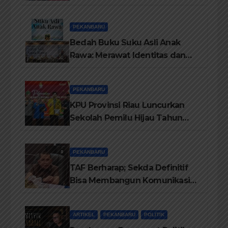
Pelatihan Penguatan
TBM/Perpustakaan Desa 2026
PEKANBARU
Bedah Buku Suku Asli Anak
Rawa: Merawat Identitas dan
Kepastian Hukum Masyarakat
Adat
PEKANBARU
KPU Provinsi Riau Luncurkan
Sekolah Pemilu Hijau Tahun
2026, Perkuat Pendidikan
Pemilih Berwawasan
PEKANBARU
Lingkungan
TAF Berharap; Sekda Definitif
Bisa Membangun Komunikasi
Antara Eksekutif dan Legislatif
ARTIKEL
PEKANBARU
POLITIK