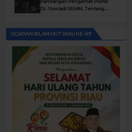
Pandangan Pengamat Politik
Dr. Yusriadi.SE.MM, Tentang
Buku Dr. (Cand) Liza Fitriani S.
Kom M. Ikom
UCAPAN IKLAN HUT RIAU KE-69