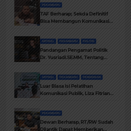
PEKANBARU
TAF Berharap; Sekda Definitif
Bisa Membangun Komunikasi
Antara Eksekutif dan Legislatif
ARTIKEL
PEKANBARU
POLITIK
Pandangan Pengamat Politik
Dr. Yusriadi.SE.MM, Tentang
Buku Dr. (Cand) Liza Fitriani S.
Kom M. Ikom
ARTIKEL
PEKANBARU
PENDIDIKAN
Luar Biasa Isi Pelatihan
Komunikasi Publik, Liza Fitriani
Sampaikan Materi Dari Keluhan
Menjadi Aspirasi
PEKANBARU
Dewan Berharap, RT/RW Sudah
Dilantik Dapat Memberikan