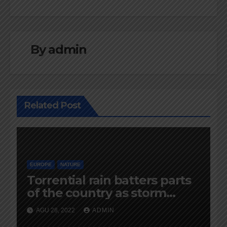
By
admin
Related Post
EUROPE
NATURE
Torrential rain batters parts
of the country as storm
warning issued
AGU 28, 2022
ADMIN