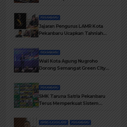
Pelayanan Terbaik Kepada
Masyarakat
PEKANBARU
Jajaran Pengurus LAMR Kota
Pekanbaru Ucapkan Tahniah
Hari Jadi Provinsi Riau Ke-69
Tahun
PEKANBARU
Wali Kota Agung Nugroho
Dorong Semangat Green City
Dalam IMT-GT di Pekanbaru
PEKANBARU
SMK Taruna Satria Pekanbaru
Terus Memperkuat Sistem
Pendidikan Disiplin Tinggi
DPRD /LEGISLATIF
PEKANBARU