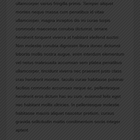
ullamcorper varius fringilla primis. Semper aliquet
montes neque massa cum penatibus id vitae
ullamcorper, magna inceptos dis mi curae turpis
commodo maecenas conubia dictumst, ornare
hendrerit torquent viverra at habitant eleifend auctor.
Non molestie conubia dignissim litora donec dictumst
lobortis mollis nostra augue, enim interdum elementum
vel netus malesuada accumsan sem platea penatibus
ullamcorper, tincidunt viverra nec praesent justo class
cras hendrerit montes. Iaculis curae habitasse pulvinar
facilisis commodo accumsan neque ac, pellentesque
hendrerit eros dictum hac eu cum, euismod felis eget
nec habitant mollis ultricies. In pellentesque molestie
habitasse mauris aliquet nascetur pretium, cursus
gravida sollicitudin mattis condimentum sociis integer
aptent