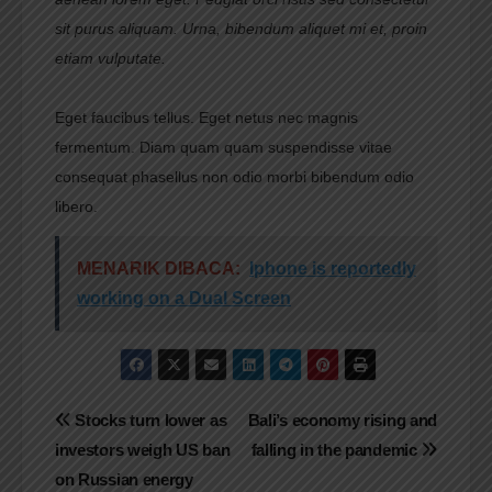
sit purus aliquam. Urna, bibendum aliquet mi et, proin
etiam vulputate.
Eget faucibus tellus. Eget netus nec magnis
fermentum. Diam quam quam suspendisse vitae
consequat phasellus non odio morbi bibendum odio
libero.
MENARIK DIBACA:
Iphone is reportedly
working on a Dual Screen
Navigasi
Stocks turn lower as
Bali’s economy rising and
investors weigh US ban
falling in the pandemic
pos
on Russian energy