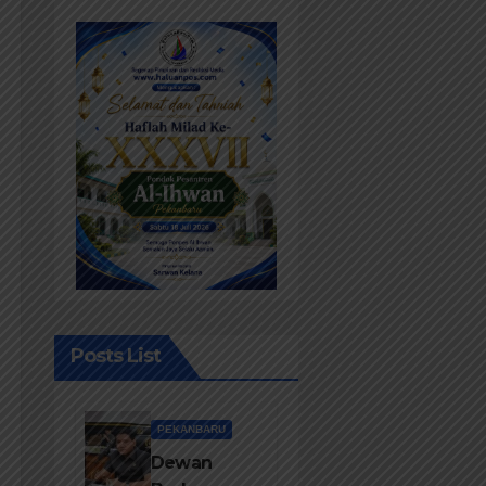
Posts List
PEKANBARU
Dewan