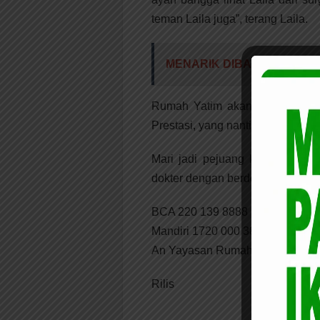
teman Laila juga”, terang Laila.
MENARIK DIBACA:
Putra K
Rumah Yatim akan terus mendu
Prestasi, yang nantinya bisa La
Mari jadi pejuang kebaikan dan
dokter dengan berdonasi ke No. 
BCA 220 139 8888
Mandiri 1720 000 384 125
An Yayasan Rumah Yatim Arroh
Rilis