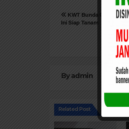
Navigasi
KWT Bunda Ceria Targe
Ini Siap Tanam
pos
By
admin
Related Post