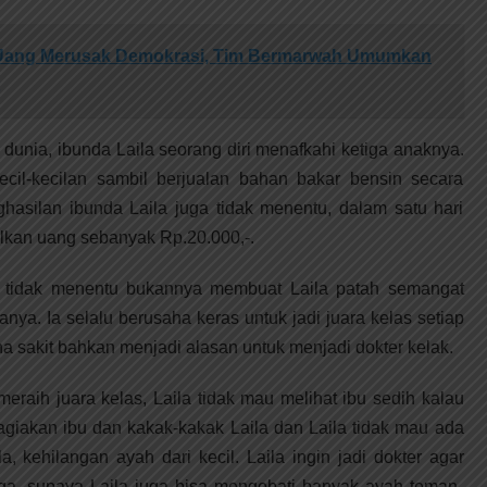
k Uang Merusak Demokrasi, Tim Bermarwah Umumkan
dunia, ibunda Laila seorang diri menafkahi ketiga anaknya.
cil-kecilan sambil berjualan bahan bakar bensin secara
hasilan ibunda Laila juga tidak menentu, dalam satu hari
kan uang sebanyak Rp.20.000,-.
g tidak menentu bukannya membuat Laila patah semangat
anya. Ia selalu berusaha keras untuk jadi juara kelas setiap
a sakit bahkan menjadi alasan untuk menjadi dokter kelak.
meraih juara kelas, Laila tidak mau melihat ibu sedih kalau
ahagiakan ibu dan kakak-kakak Laila dan Laila tidak mau ada
, kehilangan ayah dari kecil. Laila ingin jadi dokter agar
urga, supaya Laila juga bisa mengobati banyak ayah teman-