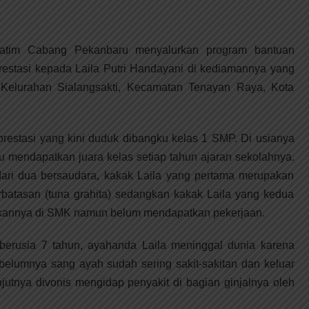
im Cabang Pekanbaru menyalurkan program bantuan
estasi kepada Laila Putri Handayani di kediamannya yang
, Kelurahan Sialangsakti, Kecamatan Tenayan Raya, Kota
prestasi yang kini duduk dibangku kelas 1 SMP. Di usianya
lu mendapatkan juara kelas setiap tahun ajaran sekolahnya.
ari dua bersaudara, kakak Laila yang pertama merupakan
rbatasan (tuna grahita) sedangkan kakak Laila yang kedua
idikannya di SMK namun belum mendapatkan pekerjaan.
 berusia 7 tahun, ayahanda Laila meninggal dunia karena
Sebelumnya sang ayah sudah sering sakit-sakitan dan keluar
jutnya divonis mengidap penyakit di bagian ginjalnya oleh