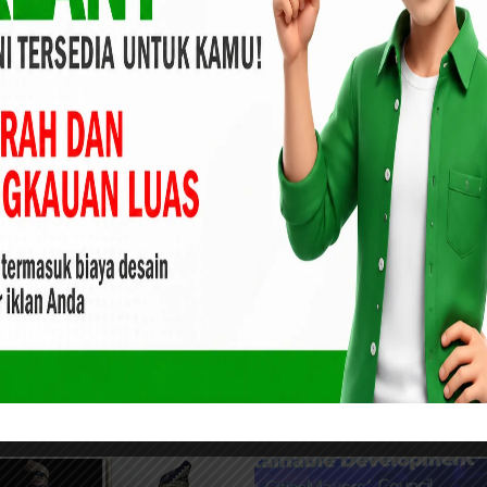
tkan Bulan
RDP Komisi II Dengan Disperindag,
Komisi II Minta Penambahan
Anggaran APBD P 2020 Rp 1,08
Miliar