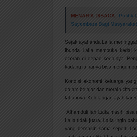
MENARIK DIBACA:
Politi
Sayembara Bagi Masyarakat
Sejak ayahanda Laila meninggal 
Ibunda Laila membuka kedai ke
eceran di depan kedainya. Peng
kadang ia hanya bisa mengumpul
Kondisi ekonomi keluarga yan
dalam belajar dan meraih cita-cit
tahunnya. Kehilangan ayah karen
“Alhamdulillah Laila masih bisa 
Laila tidak juara. Laila ingin b
yang bernasib sama seperti Laila
ayah bangga lihat Laila dari s