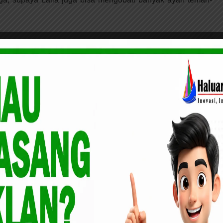
elahiran Bengkalis ini siap Buat Pekanbaru Berubah
kung pendidikan Laila lewat program bantuan ATM Yatim
ila gunakan untuk memenuhi biaya keperluan sekolahnya.
 bantu Rumah Yatim untuk penuhi cita-cita Laila menjadi
Rekening :
man