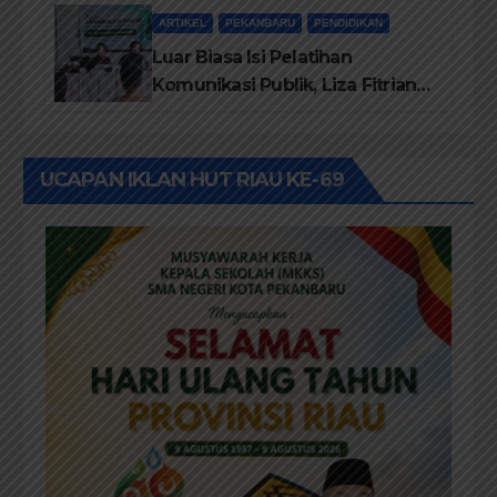
Kom M. Ikom
ARTIKEL
PEKANBARU
PENDIDIKAN
Luar Biasa Isi Pelatihan
Komunikasi Publik, Liza Fitriani
Sampaikan Materi Dari Keluhan
Menjadi Aspirasi
UCAPAN IKLAN HUT RIAU KE-69