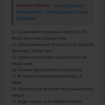
MENARIK DIBACA:
Komisi III Hearing
dengan Dinkes, Terkait Laporan Tenaga
Kesehatan
11. Ustadz Muslim Batubara Al Mandily S.Pdi
Masjid Nurul Haq, Kasang Kulim.
12. Ustadz Muhammad Ali Sahal S.Pdi, Masjid Al
Mukminun, Jl.Budi Luhur
13. Ustadz Ahmad Sobirin masjid Al Fatah jln
kelapa sawit
14. Ali Imron Masjid Arrohim Rumbai barat
15. M. Sergio Virnando Masjid Al Ikhlas, Jl.
Melati
16. Handoko pane Musalllah Nurul hasanah tarai
bangun
17. Anggi Saputra, S. Pd, Mesjid Nuruddin