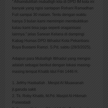
” Alhamdulillah muballigh kita di DPD IM kota ini
banyak yang ngisi santapan Rohani Ramadhan
Full sampai 30 malam. Tentu dengan waktu
hanya 3 bulan kami memimpin membuktikan
kalau kami bisa juga seperti oraganisasi
lainnya.” jelas Sarwan Kelana di dampingi
Kabag Humas DPD Ittihadul Kota Pekanbaru
Buya Bustami Ramzi. S.Pd, sabtu (29/3/2025).
Adapun para Muballigh Ittihadul yang mengisi
adalah sebagai berikut dengan lokasi masing-
masing tempat Khatib Idul Fitri 1446 H.
1. Jefrhy Hasballah . Mesjid Al Muawanah
jl.garuda sakti
2. Tk. Roby Khatib, M.Pd. Masjid Al-Hikmah
Purwodadi