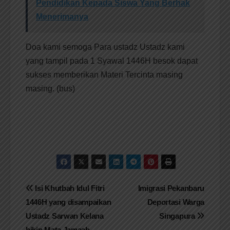
Pendidikan Kepada Siswa Yang Berhak
Menerimanya
Doa kami semoga Para ustadz Ustadz kami
yang tampil pada 1 Syawal 1446H besok dapat
sukses memberikan Materi Tercinta masing
masing. (bus)
Navigasi
Isi Khutbah Idul Fitri
Imigrasi Pekanbaru
1446H yang disampaikan
Deportasi Warga
pos
Ustadz Sarwan Kelana
Singapura
bikin Mata Jamaah