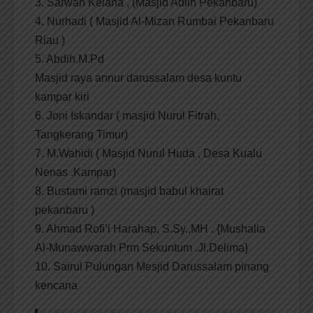
3. Sarwan Kelana , (Masjid Adlin Pekanbaru)
4. Nurhadi ( Masjid Al-Mizan Rumbai Pekanbaru
Riau )
5. Abdih.M.Pd
Masjid raya annur darussalam desa kuntu
kampar kiri
6. Joni Iskandar ( masjid Nurul Fitrah,
Tangkerang Timur)
7. M.Wahidi ( Masjid Nurul Huda , Desa Kualu
Nenas .Kampar)
8. Bustami ramzi (masjid babul khairat
pekanbaru )
9. Ahmad Rofi’i Harahap, S.Sy.,MH . {Mushalla
Al-Munawwarah Prm Sekuntum .Jl.Delima}
10. Sairul Pulungan Mesjid Darussalam pinang
kencana