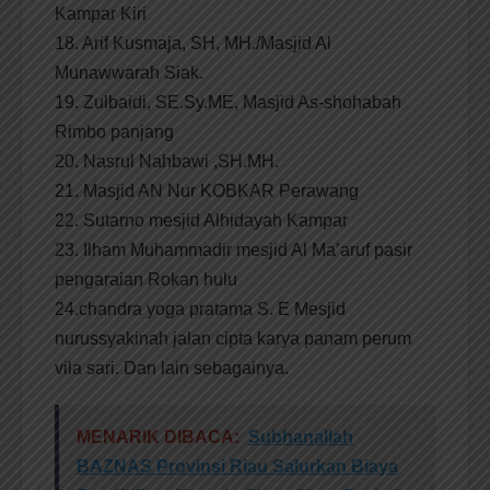
Kampar Kiri
18. Arif Kusmaja, SH, MH./Masjid Al
Munawwarah Siak.
19. Zulbaidi, SE.Sy.ME, Masjid As-shohabah
Rimbo panjang
20. Nasrul Nahbawi ,SH.MH.
21. Masjid AN Nur KOBKAR Perawang
22. Sutarno mesjid Alhidayah Kampar
23. Ilham Muhammadir mesjid Al Ma’aruf pasir
pengaraian Rokan hulu
24.chandra yoga pratama S. E Mesjid
nurussyakinah jalan cipta karya panam perum
vila sari. Dan lain sebagainya.
MENARIK DIBACA:
Subhanallah
BAZNAS Provinsi Riau Salurkan Biaya