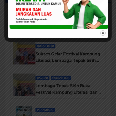
PEKANBARU
DPD HIMPERRA Riau Berikan
Selamat Hari Provinsi Riau Ke-
69, Semoga Provinsi Riau Terus
Maju
ROKAN HILIR
Sukses Gelar Festival Kampung
Literasi, Lembaga Tepak Sirih
Terima Piagam Penghargaan
dari Disdikbud Rohil
DAERAH
ROKAN HILIR
Lembaga Tepak Sirih Buka
Festival Kampung Literasi dan
Pelatihan Penguatan
TBM/Perpustakaan Desa 2026
PEKANBARU