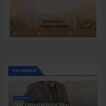
You missed
PEKANBARU
DPD HIMPERRA Riau