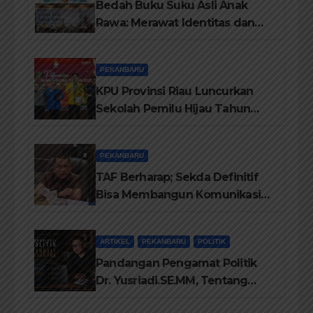
Bedah Buku Suku Asli Anak
Rawa: Merawat Identitas dan
Kepastian Hukum Masyarakat
Adat
PEKANBARU
KPU Provinsi Riau Luncurkan
Sekolah Pemilu Hijau Tahun
2026, Perkuat Pendidikan
Pemilih Berwawasan
PEKANBARU
Lingkungan
TAF Berharap; Sekda Definitif
Bisa Membangun Komunikasi
Antara Eksekutif dan Legislatif
ARTIKEL
PEKANBARU
POLITIK
Pandangan Pengamat Politik
Dr. Yusriadi.SE.MM, Tentang
Buku Dr. (Cand) Liza Fitriani S.