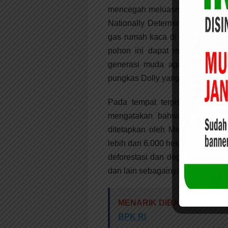
mencegah meluasnya dampak pe
Nationally Determined Contribu
gas rumah kaca di Indonesia k
pohon ini dapat memberikan mo
generasi muda agar berpartisip
pungkas Dolly yang juga sebagai
Pada tempat terpisah, Kepala 
mengatakan bahwa kawasan T
ditetapkan oleh Menteri Kehut
lebih dari 6.000 hektar. Sayangn
deforestasi dan degradasi akibat
dan lain sebagainya.
MENARIK DIBACA:
Pertama
BPK RI