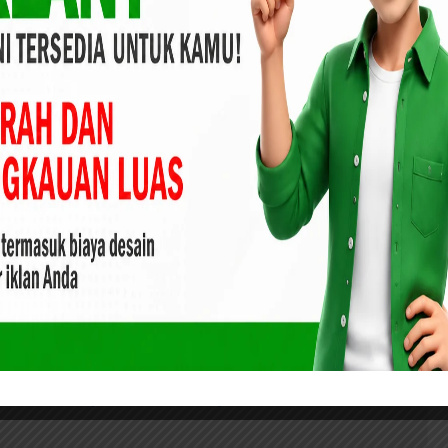
rubahan iklim, melalui dukungannya terhadap pemenuhan
tion (NDC) Pemerintah Indonesia untuk pengurangan emisi
hususnya Pulau Sumatra. Kami berharap gerakan menanam
tivasi dan inspirasi kepada masyarakat luas khususnya
asi aktif dalam upaya mitigasi dampak perubahan iklim”,
 pengajar di Sekolah Pascasarjana Universitas Pakuan.
KPHP Minas Tahura, Sri Wilda Hasibuan, S.Sos., M.Si.,
ahura SSH merupakan kawasan konservasi alam yang
anan pada tahun 1999. Tahura SSH memiliki luas kawasan
ya, saat ini sebagian besar wilayah tersebut telah mengalami
 aktivitas ilegal seperti perambahan lahan, pembalakan liar
 di Riau, Bupati Meranti Sampaikan LKPD Terakhir ke