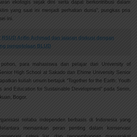
ran ekologis sejak dini serta dapat berkontribusi dalam
im yang saat ini menjadi perhatian dunia”, pungkas pria
i ini.
r RSUD Arifin Achmad dan jajaran diskusi dengan
ang pengelolaan BLUD
ohon, para mahasiswa dan pelajar dari University of
 Senior High School at Sakado dan Ehime University Senior
atkan kuliah umum bertajuk “Together for the Earth: Youth
Gs and Education for Sustainable Development” pada Senin,
kuan, Bogor.
rganisasi nirlaba independen berbasis di Indonesia yang
Belantara memainkan peran penting dalam konservasi
 konservasi satwa liar, dan pengembangan masyarakat