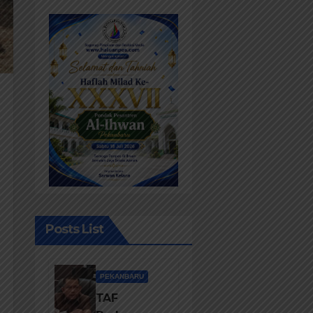
Posts List
PEKANBARU
TAF