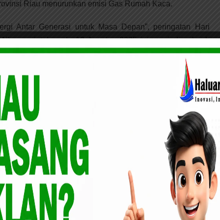
ovinsi Riau menurunkan emisi Gas Rumah Kaca.
gi Antar Generasi untuk Masa Depan”, peringatan Hari
N) yang jatuh pada 10 Agustus 2025 ini menjadi sebuah
ngkatkan pemahaman generasi muda tentang konservasi
patan keterlibatan generasi muda dalam melestarikan
osistemnya.
h Sebagai Anggota DPD RI 2024-2029, KH. Muhammad
ak-hak Masyarakat Riau
ekutif Belantara Foundation, Dr. Dolly Priatna menjelaskan
akukan untuk memperkuat penyadartahuan dan edukasi bagi
uda akan pentingnya terlibat aktif dalam melestarikan alam
a.
hak termasuk generasi muda untuk berkontribusi dalam