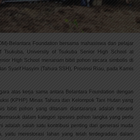
elantara Foundation bersama mahasiswa dan pelajar
of Tsukuba, University of Tsukuba Senior High School at
nior High School menanam bibit pohon secara simbolis di
n Syarif Hasyim (Tahura SSH), Provinsi Riau, pada Kamis
gara atas kerja sama antara Belantara Foundation dengan
uksi (KPHP) Minas Tahura dan Kelompok Tani Hutan yang
is bibit pohon yang ditanam diantaranya adalah meranti
 termasuk dalam kategori spesies pohon langka yang perlu
ni adalah salah satu kontribusi penting dari generasi muda
, yaitu merestorasi lahan yang telah terdegradasi dalam