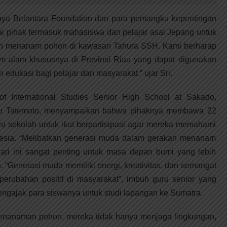
aya Belantara Foundation dan para pemangku kepentingan
ai pihak termasuk mahasiswa dan pelajar asal Jepang untuk
akan menanam pohon di kawasan Tahura SSH. Kami berharap
um alam khususnya di Provinsi Riau yang dapat digunakan
edukasi bagi pelajar dan masyarakat.” ujar Sri.
f International Studies Senior High School at Sakado,
kazu Tatemoto, menyampaikan bahwa pihaknya membawa 22
u sekolah untuk ikut berpartisipasi agar mereka memahami
onesia. “Melibatkan generasi muda dalam gerakan menanam
hari ini sangat penting untuk masa depan bumi yang lebih
a. “Generasi muda memiliki energi, kreativitas, dan semangat
perubahan positif di masyarakat”, imbuh guru senior yang
mengajak para siswanya untuk studi lapangan ke Sumatra.
m penanaman pohon, mereka tidak hanya menjaga lingkungan,