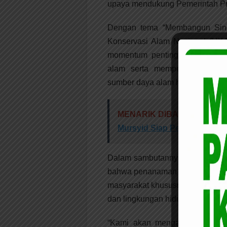
upaya mendukung Pemerintah Pr
Dengan tema “Membangun Siner
Konservasi Alam Nasional (HKA
momentum penting dalam meni
alam serta memperbesar kesem
sumber daya alam hayati dan ek
MENARIK DIBACA:
Terpili
Mursyid Siap Perjuangkan H
Dalam sambutannya, Direktur Eks
bahwa penanaman pohon ini dil
masyarakat khususnya generasi m
dan lingkungan hidup di Indonesi
“Kami akan mengajak semua pi