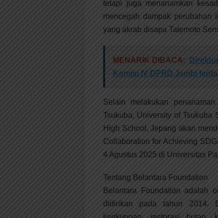
tetapi juga menanamkan kesada
mencegah dampak perubahan ikl
yang akrab disapa Tatemoto Sense
MENARIK DIBACA:
Direktu
Komisi IV DPRD Jambi tent
Selain melakukan penanaman p
Tsukuba, University of Tsukuba
High School, Jepang akan mendap
Collaboration for Achieving SD
4 Agustus 2025 di Universitas Pa
Tentang Belantara Foundation
Belantara Foundation adalah o
didirikan pada tahun 2014. 
lingkungan, restorasi hutan,