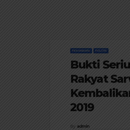
PEKANBARU
POLITIK
Bukti Seri
Rakyat Sa
Kembalikan
2019
By
admin