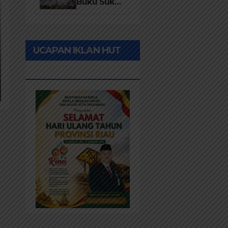
Desa 2026
Buku Suku
Asli Anak
Rawa:
Merawat
UCAPAN IKLAN HUT
Identitas
dan
RIAU KE-69
Kepastian
Hukum
Masyarakat
Adat