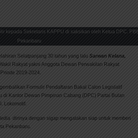
ir kepada Sekretaris KAPPU di saksikan oleh Ketua DPC. PB
Pekanbaru
lahiran Selatpanjang 30 tahun yang lalu
Sarwan Kelana,
Wakil Rakyat yakni Anggota Dewan Perwakilan Rakyat
Priode 2019-2024.
engembalikan Formulir Pendaftaran Bakal Calon Legislatif
 di Kantor Dewan Pimpinan Cabang (DPC) Partai Bulan
. Lokomotif.
Media dirinya dengan sigap mengatakan siap untuk memberi
ota Pekanbaru.