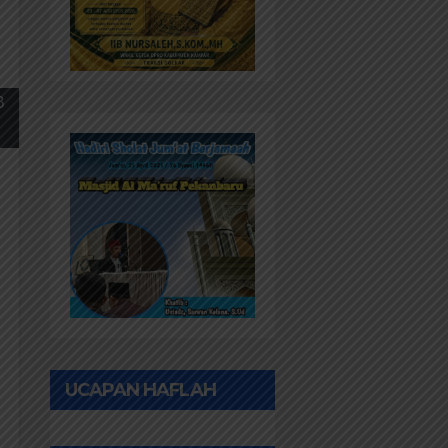
B
UCAPAN HAFLAH
PONPES AL IHWAN