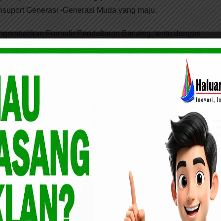
suport Generasi -Generasi Muda yang maju.
engembalikan Formulir Pendaftaran Bacaleg, tentu dengan
banyak yang Muda Muda, tentu kita sangat Mendukung untuk
a ini. “kata Azwir.
 Handayani: Bermimpi Itu SAH, Mengejarnya
taris Komite Aksi Pemenang Pemilihan Umum (KAPPU)
BB Kota Pekanbaru Syahril Putra menyampaikan telah
ima Pengembalian Formulir Pendaftaran Baceg.
an Formulir Yang telah di kembalikan tadi oleh Dinda
n, kita sudah menerima dan data data caleg yang telah
rah kan Formulir sudah kita rekap dan kita simpan untuk