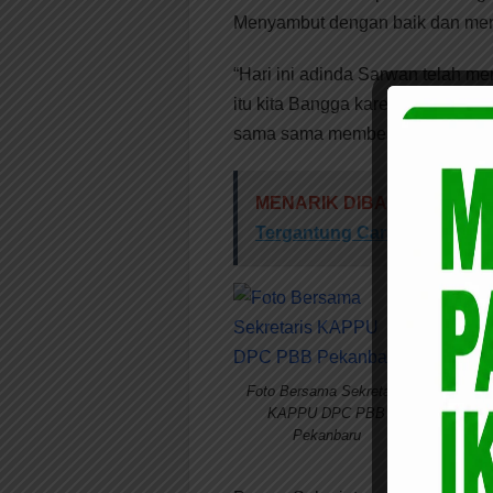
Menyambut dengan baik dan men
“Hari ini adinda Sarwan telah m
itu kita Bangga karena di PBB 
sama sama membesarkan Partai kit
MENARIK DIBACA:
Rahmad
Tergantung Cara
Sekre
DPC P
mener
Foto Bersama Sekretaris
“Deng
KAPPU DPC PBB
Pekanbaru
Sarwa
menye