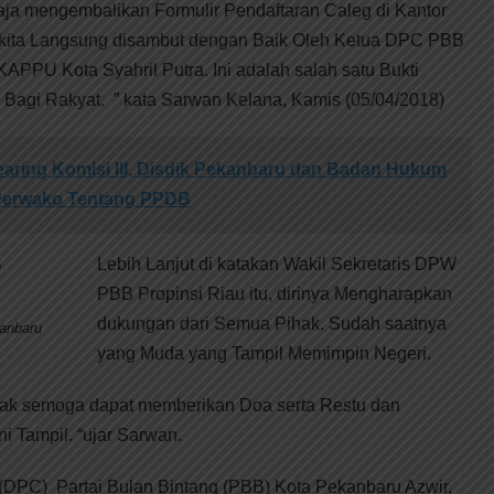
u saja mengembalikan Formulir Pendaftaran Caleg di Kantor
kita Langsung disambut dengan Baik Oleh Ketua DPC PBB
APPU Kota Syahril Putra. Ini adalah salah satu Bukti
g Bagi Rakyat. ” kata Sarwan Kelana, Kamis (05/04/2018)
earing Komisi III, Disdik Pekanbaru dan Badan Hukum
 Perwako Tentang PPDB
Lebih Lanjut di katakan Wakil Sekretaris DPW
PBB Propinsi Riau itu, dirinya Mengharapkan
dukungan dari Semua Pihak. Sudah saatnya
anbaru
yang Muda yang Tampil Memimpin Negeri.
hak semoga dapat memberikan Doa serta Restu dan
i Tampil. “ujar Sarwan.
DPC) Partai Bulan Bintang (PBB) Kota Pekanbaru Azwir,