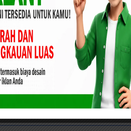
. (mat)
ri
Khairuddin Al-Young Riau, Gagas
Kantor
Gema Independent Indonesia Skala
Nasional di Riau