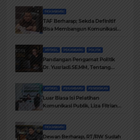
PEKANBARU
TAF Berharap; Sekda Definitif
Bisa Membangun Komunikasi
Antara Eksekutif dan Legislatif
ARTIKEL
PEKANBARU
POLITIK
Pandangan Pengamat Politik
Dr. Yusriadi.SE.MM, Tentang
Buku Dr. (Cand) Liza Fitriani S.
Kom M. Ikom
ARTIKEL
PEKANBARU
PENDIDIKAN
Luar Biasa Isi Pelatihan
Komunikasi Publik, Liza Fitriani
Sampaikan Materi Dari Keluhan
Menjadi Aspirasi
PEKANBARU
Dewan Berharap, RT/RW Sudah