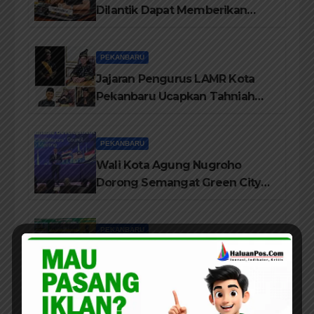
Dilantik Dapat Memberikan
Pelayanan Terbaik Kepada
Masyarakat
PEKANBARU
Jajaran Pengurus LAMR Kota
Pekanbaru Ucapkan Tahniah
Hari Jadi Provinsi Riau Ke-69
Tahun
PEKANBARU
Wali Kota Agung Nugroho
Dorong Semangat Green City
Dalam IMT-GT di Pekanbaru
PEKANBARU
SMK Taruna Satria Pekanbaru
Terus Memperkuat Sistem
Pendidikan Disiplin Tinggi