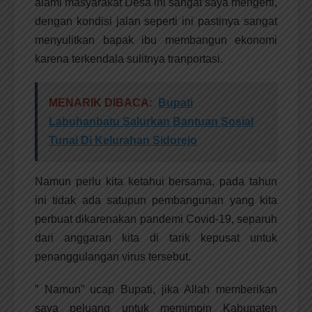
alami masyarakat Desa ini sangat saya mengerti,
dengan kondisi jalan seperti ini pastinya sangat
menyulitkan bapak ibu membangun ekonomi
karena terkendala sulitnya tranportasi.
MENARIK DIBACA:
Bupati
Labuhanbatu Salurkan Bantuan Sosial
Tunai Di Kelurahan Sidorejo
Namun perlu kita ketahui bersama, pada tahun
ini tidak ada satupun pembangunan yang kita
perbuat dikarenakan pandemi Covid-19, separuh
dari anggaran kita di tarik kepusat untuk
penanggulangan virus tersebut.
” Namun” ucap Bupati, jika Allah memberikan
saya peluang untuk memimpin Kabupaten