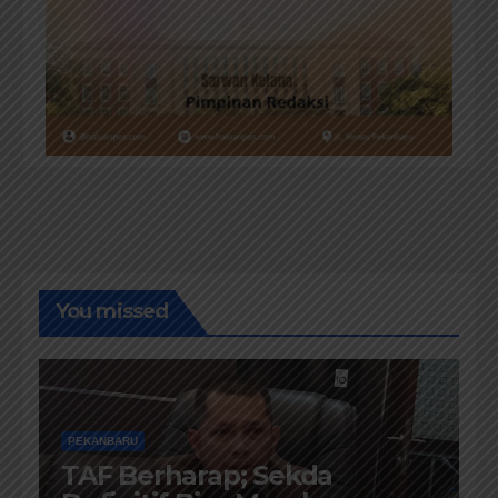
You missed
PEKANBARU
TAF Berharap; Sekda