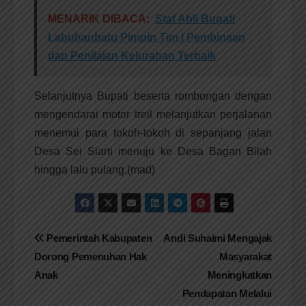
MENARIK DIBACA:
Staf Ahli Bupati
Labuhanbatu Pimpin Tim I Pembinaan
dan Penilaian Kelurahan Terbaik
Selanjutnya Bupati beserta rombongan dengan
mengendarai motor treil melanjutkan perjalanan
menemui para tokoh-tokoh di sepanjang jalan
Desa Sei Siarti menuju ke Desa Bagan Bilah
hingga lalu pulang.(mad)
Navigasi
Pemerintah Kabupaten
Andi Suhaimi Mengajak
Dorong Pemenuhan Hak
Masyarakat
pos
Anak
Meningkatkan
Pendapatan Melalui