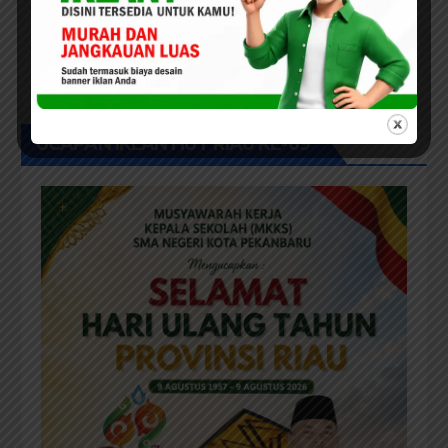
DPRD /LEGISLATIF
PEKANBARU
Dukung Program Seragam
Gratis, Komisi III DPRD
Pekanbaru sebut Anggaran
Rehab Sekolah Harus
Diprioritaskan
UCAPAN IKLAN HUT RIAU KE-69