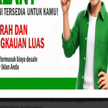
ajak masyarakat untuk menunaikan zakat melalui BAZNAS
irasakan oleh masyarakat yang membutuhkan,” tegasnya.
Kelurga Batak Riau Bengkalis Beri Dukungan Kepasa
AS RI memberikan apresiasi tinggi kepada Pemerintah
i memiliki komitmen kuat dalam penguatan peran zakat.
kepada Daerah yang konsisten mendukung program zakat,
 tetapi sebagai instrumen pembangunan sosial dan
aten Bengkalis menjadi salah satu Daerah yang mampu
lalui kolaborasi yang baik dengan BAZNAS,” ungkap Ketua
Para Menteri Kabinet Merah Putih, sejumlah Anggota DPR RI
ti/Walikota se-Indonesia.