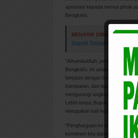
apresiasi kepada semua pihak y
Bengkalis.
MENARIK DIBACA:
Rumah 
Daerah Terisolir Di Riau.
“Alhamdulillah, penghargaan in
Bengkalis. Ini adalah bukti nya
berjalan dengan baik. Kami akan
transparan, dan tepat sasaran,
mengurangi angka kemiskinan di 
Lebih lanjut, Bupati Kasmarni 
merupakan kali kedua diraih.
“Penghargaan ini menjadi istimew
komitmen kita dalam pengelolaan za