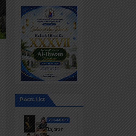
Posts List
PEKANBARU
Jajaran