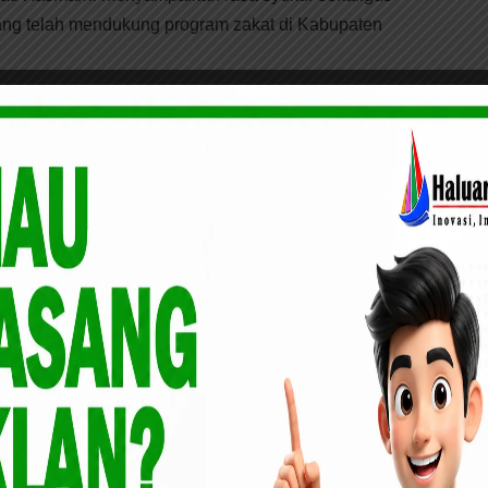
ang telah mendukung program zakat di Kabupaten
Yatim Riau Akan Kembali Salurkan Bantuan Ke
i kami persembahkan untuk seluruh masyarakat Kabupaten
ta bahwa sinergi dan kolaborasi kita bersama BAZNAS
 terus mendukung pengelolaan zakat agar semakin optimal,
 sehingga mampu meningkatkan kesejahteraan umat dan
Daerah kita,” ujar Kasmarni.
menegaskan bahwa penghargaan ini istimewa karena
a karena ini adalah kali kedua kita meraihnya. Artinya,
kat tidak berhenti di satu titik, tetapi terus kita tingkatkan.