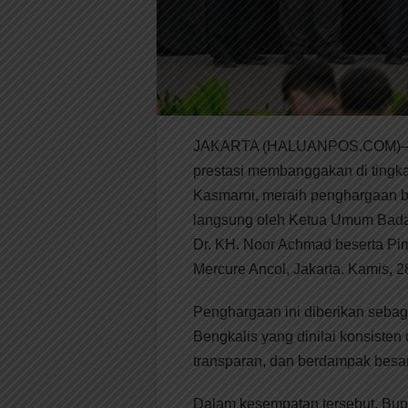
JAKARTA (HALUANPOS.COM)– Pe
prestasi membanggakan di tingkat
Kasmarni, meraih penghargaan 
langsung oleh Ketua Umum Badan
Dr. KH. Noor Achmad beserta Pim
Mercure Ancol, Jakarta. Kamis, 2
Penghargaan ini diberikan seba
Bengkalis yang dinilai konsiste
transparan, dan berdampak besar
Dalam kesempatan tersebut, Bup