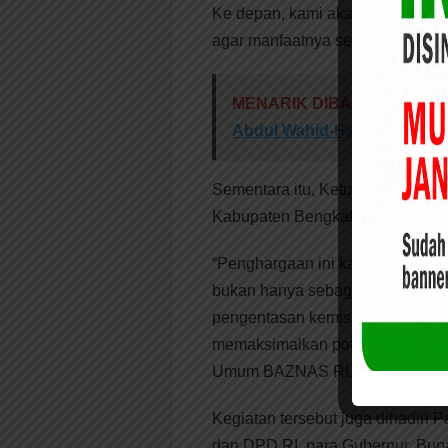
Ke depan, kami akan terus meng
agar manfaatnya semakin luas d
MENARIK DIBACA:
Simpul 
Abdul Wahid-Hariyanto
Sementara itu, Ketua Umum BAZN
Kabupaten Bengkalis yang dinila
“Penghargaan ini kami berikan 
bukan hanya sebagai kewajiban,
pengentasan kemiskinan. Kabup
memaksimalkan potensi zakat me
Umum BAZNAS RI.
Kegiatan tersebut juga dihadiri 
dan DPD RI, para Gubernur, Bupa