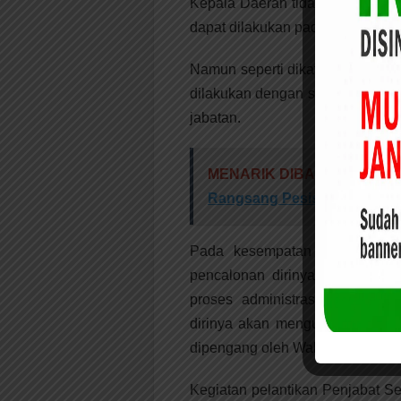
Kepala Daerah tidak dibenarkan 
dapat dilakukan pada 20 bulan y
Namun seperti dikatakan Bupati I
dilakukan dengan syarat atas s
jabatan.
MENARIK DIBACA:
Musren
Rangsang Pesisir Jadi Priori
Pada kesempatan itu, Bupati 
pencalonan dirinya sebagai Wa
proses administrasinya berja
dirinya akan mengundurkan diri
dipengang oleh Wakil Bupati H. 
Kegiatan pelantikan Penjabat S