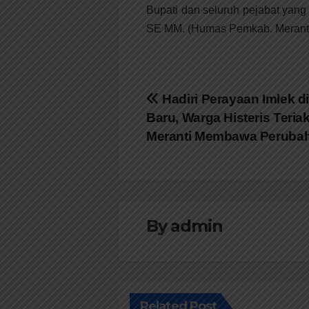
Bupati dan seluruh pejabat yan
SE MM. (Humas Pemkab. Meranti
Navigasi
Hadiri Perayaan Imlek d
Baru, Warga Histeris Teri
pos
Meranti Membawa Peruba
By
admin
Related Post