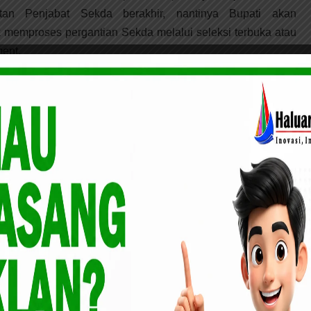
atan Penjabat Sekda berakhir, nantinya Bupati akan
memproses pergantian Sekda melalui seleksi terbuka atau
ent.
i Penggiat Lingkungan, Kadis DLHK Meranti Mintak
akat
selama 6 bulan atau 2 kali 3 bulan, sampai ditetapkannya
erbuka (Open Bidding),” papar Bupati.
emkab. Meranti akan melakukan lagi pelantikan Pejabat
 untuk mengisi kekosongan kursi jabatan yang ditinggalkan
i Sekda Defenitif.
upati Meranti Drs. Irwan M.Si, menyampaikan sesuai dengan
Bawaslu 6 bulan sebelum penetapan calon Pilkada serentak,