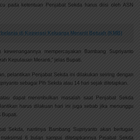
u pada ketentuan Penjabat Sekda harus diisi oleh ASN
rbelanja di Koperasi Keluarga Meranti Betuah (KMB)
an kewenangannya mempercayakan Bambang Supriyanto
ah Kepulauan Meranti,” jelas Bupati.
an, pelantikan Penjabat Sekda ini dilakukan seiring dengan
riyanto sebagai Plh Sekda atau 14 hari sejak ditetapkan.
 atau dapat menimbulkan masalah saat Penjabat Sekda
lantikan harus dilakuan hari ini juga sebab jika menunggu
s Bupati.
abat Sekda, nantinya Bambang Supriyanto akan bertugas
maksimal 6 bulan sampai ditetapkannya Pejabat Sekda