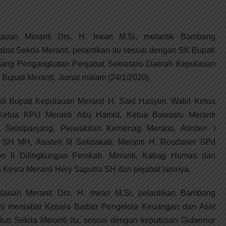
auan Meranti Drs. H. Irwan M.Si, melantik Bambang
bat Sekda Meranti, pelantikan itu sesuai dengan SK Bupati
ntang Pengangkatan Penjabat Sekretaris Daerah Kepulauan
r Bupati Meranti, Jumat malam (24/1/2020).
kil Bupati Kepulauan Meranti H. Said Hasyim, Wakil Ketua
 Ketua KPU Meranti Abu Hamid, Ketua Bawaslu Meranti
l Selatpanjang, Perwakilan Kemenag Meranti, Asisten I
 SH MH, Asisten III Sekdakab. Meranti H. Rosdaner SPd
on II Dilingkungan Pemkab. Meranti, Kabag Humas dan
 Kesra Meranti Hery Saputra SH dan pejabat lainnya.
ulauan Meranti Drs. H. Irwan M.Si, pelantikan Bambang
ini menjabat Kepala Badan Pengelola Keuangan dan Aset
bat Sekda Meranti itu, sesuai dengan keputusan Gubernur