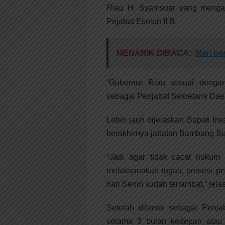
Riau H. Syamsuar yang mengac
Pejabat Eselon II B.
MENARIK DIBACA:
Mari be
“Gubernur Riau sesuai deng
sebagai Penjabat Sekretaris Daer
Lebih jauh dijelaskan Bupati Irw
berakhirnya jabatan Bambang Sup
“Jadi agar tidak cacat hukum
melaksanakan tugas, prosesi pe
hari Senin sudah terlambat,” jela
Setelah dilantik sebagai Penj
selama 3 bulan kedepan atau 