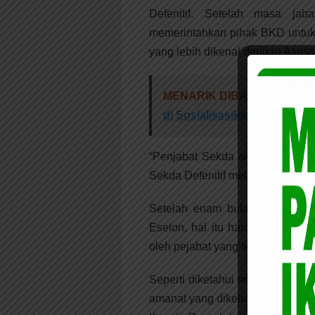
Defenitif. Setelah masa jab
memerintahkan pihak BKD untuk 
yang lebih dikenal dengan Asesm
MENARIK DIBACA:
Kunjung
di Sosialisasikan ke Masyar
“Penjabat Sekda akan menjabat 
Sekda Defenitif melalui seleksi t
Setelah enam bulan kedepan P
Eselon, hal itu harus dilakukan
oleh pejabat yang terpilih sebaga
Seperti diketahui sebelumnya,B
amanat yang dikeluarkan pihak 