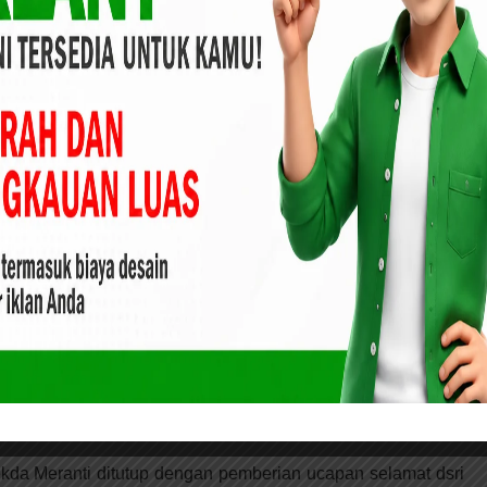
lagi melakukan promosi dan pelantikan pejabat hal itu baru
ang akan datang atau tepatnya pada bulan September 2021.
rwan untuk situasi tertentu promosi dan pelantikan itu dapat
eizin Gubernur Riau dan Mendagri untuk mengisi kekosongan
bang Kecamatan Rangsang, Jalan Poros ke
tas
Meranti Drs. H. Irwan M.Si, juga menyinggung tentang
kil Gubernur Kepri pada Pilkada yang akan datang, jika
lan lancar kemungkinan besar pada Juli 2020 mendatang
 sebagai Bupati Meranti dan Jabatan Bupati otomatis akan
Said Hasyim.
ekda Meranti ditutup dengan pemberian ucapan selamat dsri