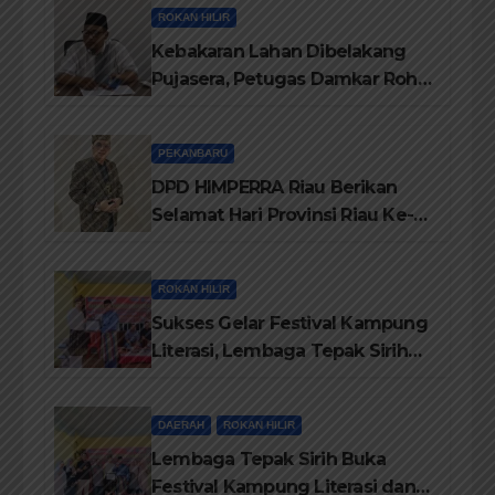
ROKAN HILIR
Kebakaran Lahan Dibelakang
Pujasera, Petugas Damkar Rohil
ikerahkan 3 Armada dan 20
Personil Padamkan Api
PEKANBARU
DPD HIMPERRA Riau Berikan
Selamat Hari Provinsi Riau Ke-
69, Semoga Provinsi Riau Terus
Maju
ROKAN HILIR
Sukses Gelar Festival Kampung
Literasi, Lembaga Tepak Sirih
Terima Piagam Penghargaan
dari Disdikbud Rohil
DAERAH
ROKAN HILIR
Lembaga Tepak Sirih Buka
Festival Kampung Literasi dan