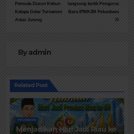
Pemuda Dusun Kebun
langsung lantik Pengurus
pos
Kelapa Gelar Turnamen
Baru IPMK2M Pekanbaru
Antar Jurong
By
admin
Related Post
PEKANBARU
Menjadikan Hari Jadi Riau ke