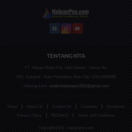
TENTANG KITA
PT. Haluan Media Pos Jalan Nenas - Utama No.
65A, Sukajadi - Kota Pekanbaru, Riau Telp. 0761-8400388
Hubungi kami:
redaksihaluanpos2016@gmail.com
|
|
|
|
Home
About Us
Contact Us
Corporate
Disclaimer
|
|
Privacy Policy
REDAKSI
Terms and Conditions
Copyright-2016 - haluanpos.com