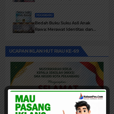
Pelatihan Penguatan
TBM/Perpustakaan Desa 2026
PEKANBARU
Bedah Buku Suku Asli Anak
Rawa: Merawat Identitas dan
Kepastian Hukum Masyarakat
Adat
UCAPAN IKLAN HUT RIAU KE-69