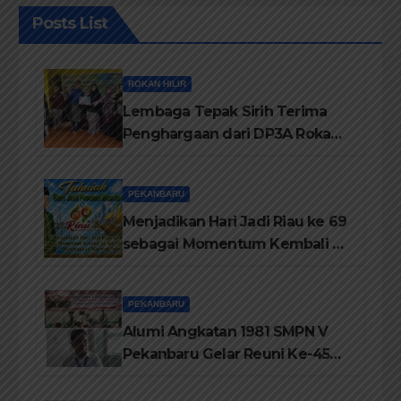
Posts List
ROKAN HILIR
Lembaga Tepak Sirih Terima
Penghargaan dari DP3A Rokan
Hilir
PEKANBARU
Menjadikan Hari Jadi Riau ke 69
sebagai Momentum Kembali ke
Jati Diri Melayu, Menegakkan
Marwah Negeri
PEKANBARU
Alumi Angkatan 1981 SMPN V
Pekanbaru Gelar Reuni Ke-45
Tahun