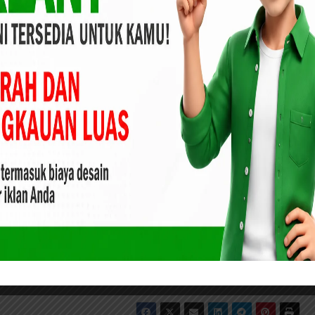
ret hukum untuk jadi eksekutornya.
urul Ikhsan, Warga Keluhkan Masalah Banjir dan
Negeri
hukum memiliki ranah dan cara sendiri dalam hal pembuktian,
h norma yang harus dijunjung tinggi oleh semua elemen
 menyebut nama adalah cara-cara kotor yang harus dihindari
hwa politik bertujuan untuk menghasilkan yang terbaik dari
hun-Ade) cukup sudah penggerogotan martabat ini, dan kami
, pungkas Ade. Rilis