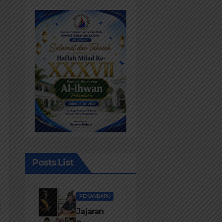
Posts List
PEKANBARU
Jajaran