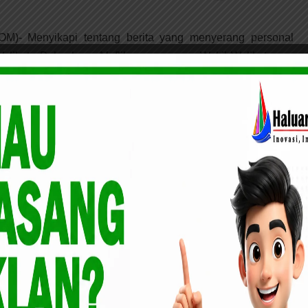
 Menyikapi tentang berita yang menyerang personal
Walikota Pekanbaru, Muflihun, pasangan Wakil Walikotanya,
(9/10/2024).
, bahwa Ade Hartati mengatakan bahwa dalam politik, yang
untuk memegang filosofi ” mendem jero”, yang artinya cukup
mika politik yang ada.
berpasangan dengan calon kuat dalam Pilwako (Muflihun ,
aya harus bicara, terutama terkait serangan yang mengarah
rang Ade.
 bahwa politik dan hukum harus dipisahkan pada fatsum
boleh masuk pada wilayah hukum, dan hukum tidak boleh
tik harus diartikan sebagai sebuah proses untuk mencapai
dinamis, dan dinamika politik tidak boleh dinodai oleh