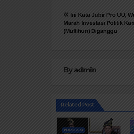
Navigasi
Ini Kata Jubir Pro UU, W
Marah Investasi Politik Ka
pos
(Muflihun) Diganggu
By
admin
Related Post
PEKANBARU