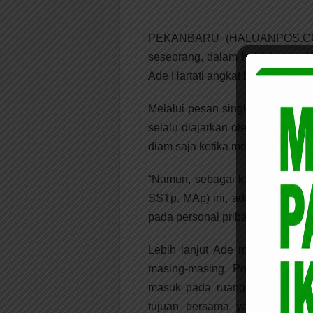
PEKANBARU (HALUANPOS.COM)-
seseorang, dalam hal ini calon 
Ade Hartati angkat bicara, Rabu 
Melalui pesan singkat WhastApp
selalu diajarkan oleh orang tua 
diam saja ketika menghadapi dina
“Namun, sebagai kandidat yang 
SSTp. MAp) ini, ada waktunya s
pada personal pribadi beliau”, te
Lebih lanjut Ade menyampaikan
masing-masing. Politik tidak 
masuk pada ruang politik. Poli
tujuan bersama yang pastinya 