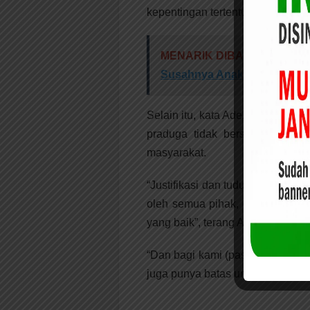
kepentingan tertentu yang menye
MENARIK DIBACA:
Reses N
Susahnya Anak Masuk SMA 
Selain itu, kata Ade, persoalan 
praduga tidak bersalah adala
masyarakat.
“Justifikasi dan tuduhan dengan
oleh semua pihak, dan ingat, ba
yang baik”, terang Ade.
“Dan bagi kami (pasangan Mufli
juga punya batas untuk bersuara”