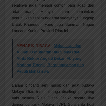
sejatinya juga menjadi contoh bagi adab dan
adat orang Melayu dalam memainkan
pertunjukan seni musik adat budayanya,” ungkap
Datuk Khairuddin yang juga Seniman Negeri
Lancang Kuning Provinsi Riau ini.
MENARIK DIBACA:
Mahasiswa dan
Alumni Ushuluddin UIN Suska Riau
Minta Rektor Angkat Dekan FU yang
Moderat, Enerjik, Berpengalaman dan
Peduli Mahasiswa
Dalam bincang seni musik dan adat budaya
Melayu Riau tersebut, juga diselingi pengiring
artis melayu Riau Diana Jesika secara live
diiringi pemusik Melayu TVRI. Selain itu host