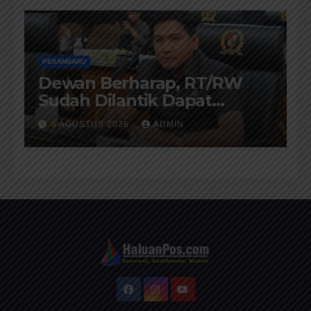
PEKANBARU
Dewan Berharap, RT/RW
Sudah Dilantik Dapat
Memberikan Pelayanan
6 AGUSTUS 2026
ADMIN
Terbaik Kepada Masyarakat