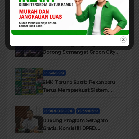
Jajaran Pengurus LAMR Kota
Pekanbaru Ucapkan Tahniah
Hari Jadi Provinsi Riau Ke-69
Tahun
PEKANBARU
Wali Kota Agung Nugroho
Dorong Semangat Green City
Dalam IMT-GT di Pekanbaru
PEKANBARU
SMK Taruna Satria Pekanbaru
Terus Memperkuat Sistem
Pendidikan Disiplin Tinggi
DPRD /LEGISLATIF
PEKANBARU
Dukung Program Seragam
Gratis, Komisi III DPRD
Pekanbaru sebut Anggaran