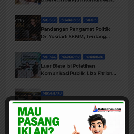
Antara Eksekutif dan Legislatif
ARTIKEL
PEKANBARU
POLITIK
Pandangan Pengamat Politik
Dr. Yusriadi.SE.MM, Tentang
Buku Dr. (Cand) Liza Fitriani S.
Kom M. Ikom
ARTIKEL
PEKANBARU
PENDIDIKAN
Luar Biasa Isi Pelatihan
Komunikasi Publik, Liza Fitriani
Sampaikan Materi Dari Keluhan
Menjadi Aspirasi
PEKANBARU
Dewan Berharap, RT/RW Sudah
Dilantik Dapat Memberikan
Pelayanan Terbaik Kepada
Masyarakat
PEKANBARU