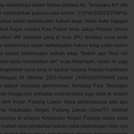
p selanjutnya dalam berkas perkara An. Tersangka KH dkk
ik melampirkan putusan sela nomor : 21/Pdt.G/2023/ PN/Psp
sebut belum berkekuatan hukum tetap. Inilah bukti kegagal
ihak Kajari melalui Kasi Pidum serta Jaksa Penutut Umum
ban MR petunjuk yang di buat JPU tersebut sesat serta
a sebelumnya sudah berkekuatan hukum tetap justru dalam
an belum berkekuatan hukum tetap “Bodoh apa Tolol nih
ama-sama mentololkan diri” ucap Ardansyah, selain itu juga
ngirimkan surat yang di tujukan kepada Kepala Kejaksaan
rtanggal 06 Oktober 2023 Nomor 144/X/2023/VII/AR yang
ut adalah berisikan permohonan Terhadap Para Tersangka
a hingga kini terhadap surat tersebut juga tidak di respon
i oleh Kejari Padang Lawas Utara pertanyaanya ada apa
hai Kejaksaan Negeri Padang Lawas Utara??? melihat
susnya di wilayah Kejaksaan Negeri Padang lawas utara
n hukum serta kemanfaat hukum untuk kepentingan klien nya