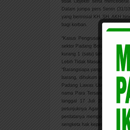
tidak Objektif serta mencede
Dalam jumpa pers Senin (31/10
yang berinisial KH, SH, AKH hi
bagi korban.
“Kasus Pengrusakan Secara Be
sektor Padang Bolak-Kabupaten
kurang 1 (satu) tahun yaitu se
Lebih Tidak Masuk Akal dan Nal
“Barangsiapa yang di muka umu
barang, dihukum penjara selam
Padang Lawas Utara Melalui Ri
nama Para Tersangka di kirim 
tanggal 17 Juli 2023 “Bagai
petunjuknya Agar Penanganan P
perdatanya memperoleh kekuata
sengketa hak kepemilikan objek