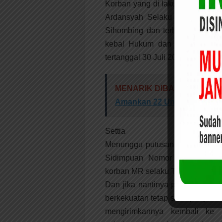
Korban yang di lakukan oleh Pa
Ardansyah Selaku Penasihat H
Sihombing dan terhadap para t
kebal Hukum dan selain itu d
tertanggal 30 Juli 2023 adapun R
MENARIK DIBACA:
Hari pe
Amankan 22 Unit R2
Settia
Menunggu putusan perkara perd
Sidimpuan Nomor : 21/Pdt.G/
korban MR selaku Tergugat.
Dan jika nantinya perkara perd
berkekuatan tetap selanjutnya a
mengirimkannya kembali ke 