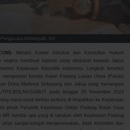
Pengacara Ardansyah. SH
COM)-
Melalui Kantor Advokat dan Konsultan Hukum
 segera membuat laporan yang ditujukan kepada Jaksa
komisi Kejaksaan Republik Indonesia. Langkah tersebut
k melaporkan kinerja Kejari Padang Lawas Utara (Paluta)
idum Dona Martinus Sebayang dan Jaksa yang menangani
SEL/TPS.BOLAK/SUMUT pada tanggal 29 November 2022
yang mana sejak berkas perkara di limpahkan ke Kejaksaan
eh pihak Penyidik Kepolisian Sektor Padang Bolak Saya
 MR menilai apa yang di lakukan oleh Kejaksaan Padang
i jelas sangat-sangat mengecewakan, tidak konsisten dan