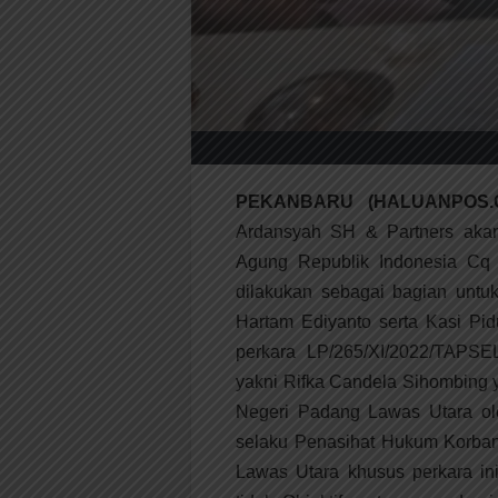
PEKANBARU (HALUANPOS.
Ardansyah SH & Partners akan
Agung Republik Indonesia Cq 
dilakukan sebagai bagian untu
Hartam Ediyanto serta Kasi P
perkara LP/265/XI/2022/TAP
yakni Rifka Candela Sihombing 
Negeri Padang Lawas Utara ol
selaku Penasihat Hukum Korban
Lawas Utara khusus perkara in