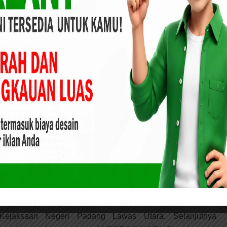
ra Tersangka. Namun demikian apa yang di sampaikan oleh
ukum korban juga Tidak di indahkan oleh Rifka Candela
ersangka juga masih bebas Berkeliaran bak seolah – olah
alam SP2HP oleh pihak kepolisian Sektor Padang Bolak
encana kegiatan selanjutnya adalah :
rtama Ops Zebra Rencong 2017 Satlantas Langsa
ata sesuai dengan gugatan di Pengadilan Negeri Padang
2023/PN.Psp dengan Tersangka KH selaku Pengggugat,
atanya telah di putus dan memperoleh putusan hukum yang
kan melampirkan putusan tersebut dalam berkas perkara dan
Kejaksaan Negeri Padang Lawas Utara. Selanjutnya