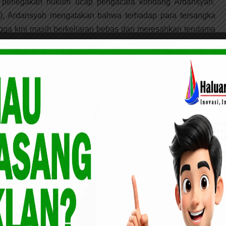
rai penegakan hukum ucap pengacara kondang Ardansyah.
), Ardansyah mengatakan bahwa terhadap para tersangka
ngga kini masih berkeliaran bebas dan meresahkan terutama
rsama-Sama ini sudah dilaporkan pada pihak kepolisian
 Padang Lawas Utara-Sumatera Utara sudah berjalan lebih
jak tanggal 29 November 2022 tahun lalu. Selanjutnya yang
ar Adalah yang kita Laporkan adalah Pasal 170 KUHP yakin
m bersama-sama melakukan kekerasan terhadap orang atau
a-lamanya lima tahun enam bulan“ justru pihak Kejaksaan
fka Candela Sihombing saat setelah berkas perkara atas
oleh Pihak Penyidik Kepolisan Sektor Padang Bolak pada
kan Pahlawan di siang Bolong” yang mengatakan dalam
erkara Ini Ditangguhkan Terlebih dahulu sampai perkara
n Hukum” padahal perkara yang d laporkan bukan Bicara
 atas tanah melainkan murni pengrusakan pohon Karet Milik