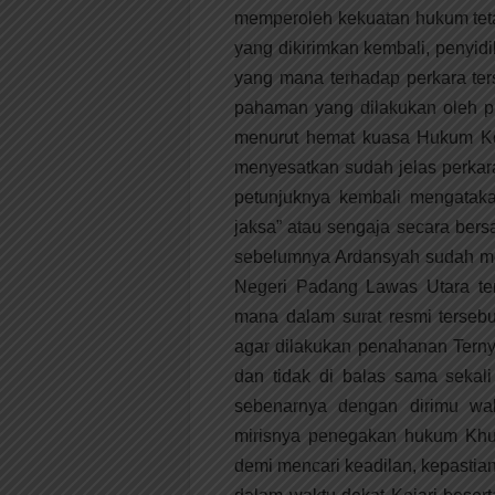
memperoleh kekuatan hukum teta
yang dikirimkan kembali, penyid
yang mana terhadap perkara ter
pahaman yang dilakukan oleh p
menurut hemat kuasa Hukum Kor
menyesatkan sudah jelas perkar
petunjuknya kembali mengatak
jaksa” atau sengaja secara bers
sebelumnya Ardansyah sudah me
Negeri Padang Lawas Utara te
mana dalam surat resmi terseb
agar dilakukan penahanan Ternyat
dan tidak di balas sama sekal
sebenarnya dengan dirimu wa
mirisnya penegakan hukum Khu
demi mencari keadilan, kepastia