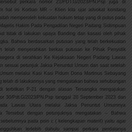
tersebut perkara nomor 21/PDT.G/2023/PN.Psp juga di
m hal ini Korban MR – Klien kita ujar advokat kondang
dah memperoleh kekuatan hukum tetap yang di putus pada
 Majelis Hakim Pada Pengadilan Negeri Padang Sidimpuan
ut tidak di lakukan upaya Banding dan kasasi oleh pihak
ngka. Bahwa berdasarkan putusan yang telah berkekuatan
ah telah menyerahkan berkas putusan ke Pihak Penyidik
 segera di serahkan Ke Kejaksaan Negeri Padang Lawas
an sesuai petunjuk Jaksa Penuntut Umum dan saat setelah
t Umum melalui Kasi Kasi Pidum Dona Martinus Sebayang
g telah di lakukannya yang mengatakan bahwa sehubungan
 di terbitkan P-21 dengan alasan Tersangka mengajukan
mor 30/Pdt.G/2023/PN.Psp tanggal 20 September 2023 dan
 Pada Lawas Utara melalui Jaksa Penuntut Umumnya
ra Tersebut dengan petunjuknya mengatakan – Bahwa
ebelumnya pada poin c ( kelengkapan materil) yaitu agar
angguhkan terlebih dahulu sampai perkara perdatanya