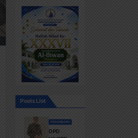
Posts List
PEKANBARU
DPD