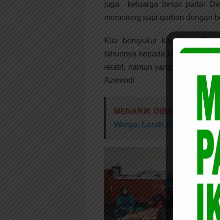
juga keluarga besar partai D
memotong sapi qurban dengan be
Kita bersyukur karena H Fathu
tahunnya kepada masyarakat. Mem
relatif, namun yang penting itu 
Azwendi
MENARIK DIBACA:
Diduga 
Warga, Lurah Bambu Kunin