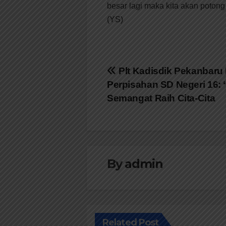
besar lagi maka kita akan potong
(YS)
Navigasi
Plt Kadisdik Pekanbaru 
Perpisahan SD Negeri 16: 
pos
Semangat Raih Cita-Cita
By
admin
Related Post