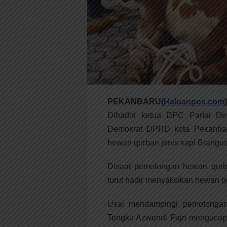
PEKANBARU(
Haluanpos.com
)
Dihadiri ketua DPC Partai De
Demokrat DPRD kota Pekanbaru
hewan qurban jenis sapi Brangus
Disaat pemotongan hewan qurba
turut hadir menyaksikan hewan qu
Usai mendampingi pemotongan
Tengku Azwendi Fajri mengucapk