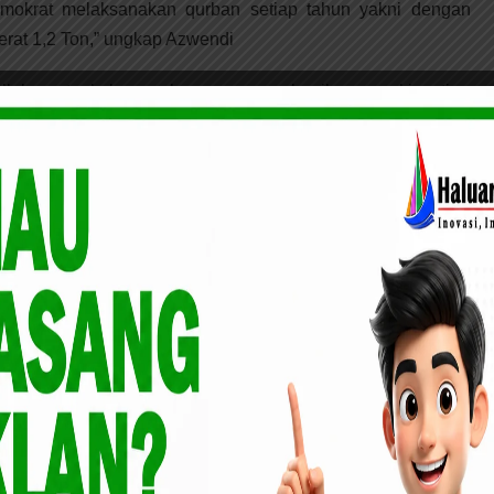
emokrat melaksanakan qurban setiap tahun yakni dengan
rat 1,2 Ton,” ungkap Azwendi
llah serta keluarga besarnya membagikan rezeki setiap
ang sapi ini terberat Se-sumatera, tapi masalah berat itu
rasa syukur dan berbagi itu sangat penting,” ungkap Tengku
Minta Bagian Tanah Dalam Pengurusan Surat Tanah
g, Samsuri Membantah