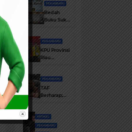
dari
Penguatan
PEKANBARU
Disdikbud
TBM/Perpustakaan
Bedah
Rohil
Desa 2026
Buku Suku
Asli Anak
Rawa:
Merawat
PEKANBARU
Identitas
KPU Provinsi
dan
Riau
Kepastian
Luncurkan
Hukum
Sekolah
Masyarakat
Pemilu Hijau
PEKANBARU
Adat
Tahun 2026,
TAF
Perkuat
Berharap;
Pendidikan
Sekda
Pemilih
Definitif Bisa
Berwawasan
Membangun
ARTIKEL
Lingkungan
Komunikasi
PEKANBARU