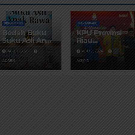
PEKANBARU
PEKANBARU
Bedah Buku
KPU Provinsi
Suku Asli Anak
Riau
Rawa:
Luncurkan
AGU 7, 2026
AGU 7, 2026
Merawat
Sekolah
Identitas dan
ADMIN
Pemilu Hijau
ADMIN
Kepastian
Tahun 2026,
Hukum
Perkuat
Masyarakat
Pendidikan
Adat
Pemilih
Berwawasan
Lingkungan