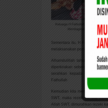
Keluarga H Fathullah Membungkus se
Membagikan Daging Qurban
Sementara itu, H Fathullah men
melaksanakan pemotongan hewan
Alhamdulillah tahun ini, kita 
diperkirakan seberat 100 kilo 
serahkan kepada masyarakat y
Fathullah
Kemudian kita mendekatkan diri 
SWT, maka rezeki itu kita bali
Allah SWT, dimurahkan rezeki k