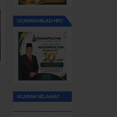
UCAPAN MILAD HPC
UCAPAN SELAMAT
IDUL FITRI 1447H