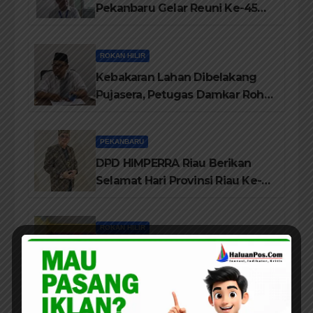
Pekanbaru Gelar Reuni Ke-45
Tahun
ROKAN HILIR
Kebakaran Lahan Dibelakang
Pujasera, Petugas Damkar Rohil
ikerahkan 3 Armada dan 20
Personil Padamkan Api
PEKANBARU
DPD HIMPERRA Riau Berikan
Selamat Hari Provinsi Riau Ke-
69, Semoga Provinsi Riau Terus
Maju
ROKAN HILIR
Sukses Gelar Festival Kampung
Literasi, Lembaga Tepak Sirih
Terima Piagam Penghargaan
dari Disdikbud Rohil