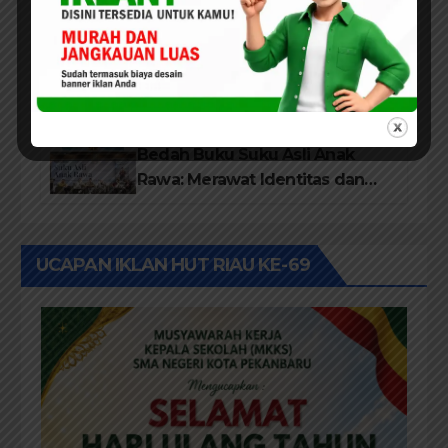
DAERAH
ROKAN HILIR
Lembaga Tepak Sirih Buka
Festival Kampung Literasi dan
Pelatihan Penguatan
TBM/Perpustakaan Desa 2026
PEKANBARU
Bedah Buku Suku Asli Anak
Rawa: Merawat Identitas dan
Kepastian Hukum Masyarakat
Adat
UCAPAN IKLAN HUT RIAU KE-69