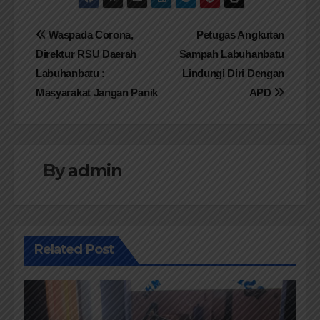
Navigasi
Waspada Corona,
Petugas Angkutan
Direktur RSU Daerah
Sampah Labuhanbatu
pos
Labuhanbatu :
Lindungi Diri Dengan
Masyarakat Jangan Panik
APD
By
admin
Related Post