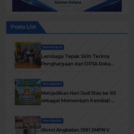
Posts List
ROKAN HILIR
Lembaga Tepak Sirih Terima
Penghargaan dari DP3A Rokan
Hilir
PEKANBARU
Menjadikan Hari Jadi Riau ke 69
sebagai Momentum Kembali ke
Jati Diri Melayu, Menegakkan
Marwah Negeri
PEKANBARU
Alumi Angkatan 1981 SMPN V