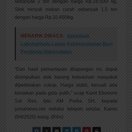
sebanyak 2 ton dengan harga Rp.18.500/ kg,
Stok minyak makan curah sebanyak 1,5 ton
dengan harga Rp.10.400/kg.
MENARIK DIBACA:
Sekdakab
Labuhanbatu Lepas Keberangkatan Bayi
Penderita Hidrocefalus
“Dari hasil pemantauan dilapangan ini, dapat
disimpulkan stok barang kebutuhan masyakat
diperkirakan cukup. Harga stabil, kecuali ada
kenaikan pada gula putih,” ucap Kanit Ekonomi
Sat Res, Iptu AM Purba SH, kepada
jurnalnews.net melalui telepon selular, Kamis
(9/4/2020) siang. (Rilis)