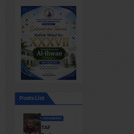
Posts List
PEKANBARU
TAF