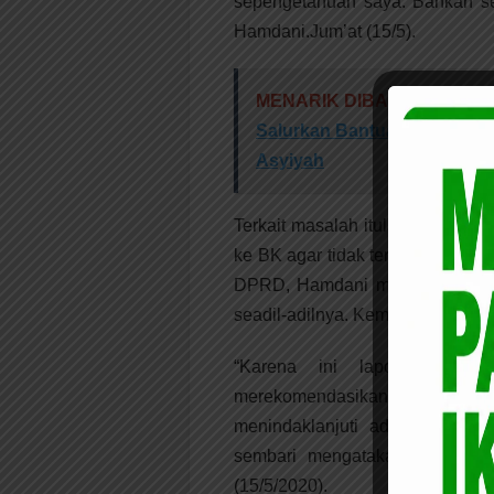
sepengetahuan saya. Bahkan seb
Hamdani.Jum’at (15/5).
MENARIK DIBACA:
Kolabor
Salurkan Bantuan Paket Sem
Asyiyah
Terkait masalah itulah, beber
ke BK agar tidak terjadi presede
DPRD, Hamdani meminta kepad
seadil-adilnya. Kemudian, ia ak
“Karena ini laporan resm
merekomendasikan segera ke
menindaklanjuti aduan yang d
sembari mengatakan kalau adu
(15/5/2020).