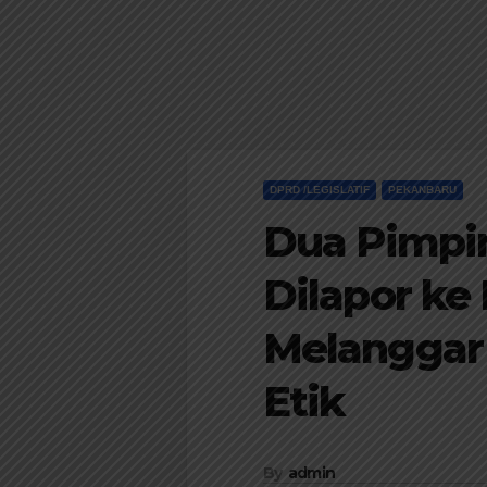
DPRD /LEGISLATIF
PEKANBARU
Dua Pimpi
Dilapor ke
Melanggar 
Etik
By
admin