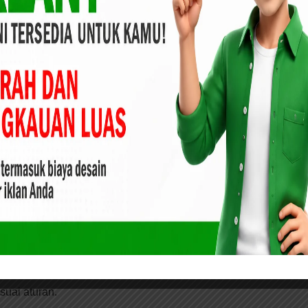
 DPRD Kota Pekanbaru, Ginda Burnama mengaku belum
 menurutnya tidak ada larangan tiap anggota dewan bila
ai bagi dirinya.
 DPRD Kota Pekanbaru, Lindawati ; Merasa
, Kedepannya Kegiatan Study Tour Keluar Kota
a seperti apa. Namun jika yang dipersoalkan mengenai
rnya kok. Yang jelas saya sebagai pribadi dan pimpinan
 juga terkait penandatanganan surat masuk dan keluar,”
berpendidikan, apa yang dirinya lakukan tentunya sudah
suai aturan.