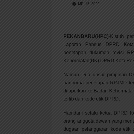
MEI 15, 2020
PEKANBARU(HPC)-
Kisruh pe
Laporan Pansus DPRD Kota 
penetapan dukumen revisi RP
Kehormatan(BK) DPRD Kota Pek
Namun Dua unsur pimpinan DP
paripurna penetapan RPJMD ter
dilaporkan ke Badan Kehormata
tertib dan kode etik DPRD.
Hamdani selalu ketua DPRD Ko
orang anggota dewan yang mena
dugaan pelanggaran kode etik 