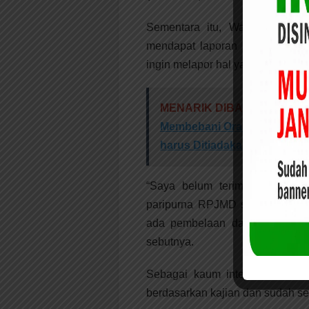
Sementara itu, Wakil Ketua
mendapat laporan jelas. Namun
ingin melapor hal yang tidak sesu
MENARIK DIBACA:
Anggota
Membebani Orang Tua Siswa
harus Ditiadakan
“Saya belum terima laporanny
paripurna RPJMD saya ada dasa
ada pembelaan dasar, termasuk
sebutnya.
Sebagai kaum intelektual dan 
berdasarkan kajian dan sudah se