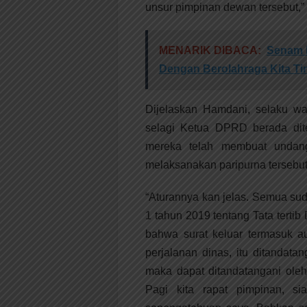
unsur pimpinan dewan tersebut,”
MENARIK DIBACA:
Senam 
Dengan Berolahraga Kita Ti
Dijelaskan Hamdani, selaku wa
selagi Ketua DPRD berada dite
mereka telah membuat undan
melaksanakan paripurna tersebu
“Aturannya kan jelas. Semua s
1 tahun 2019 tentang Tata tert
bahwa surat keluar termasuk a
perjalanan dinas, itu ditandat
maka dapat ditandatangani oleh
Pagi kita rapat pimpinan, s