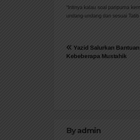
“Intinya kalau soal paripurna k
undang-undang dan sesuai Tatib 
Navigasi
Yazid Salurkan Bantuan
Kebeberapa Mustahik
pos
By
admin