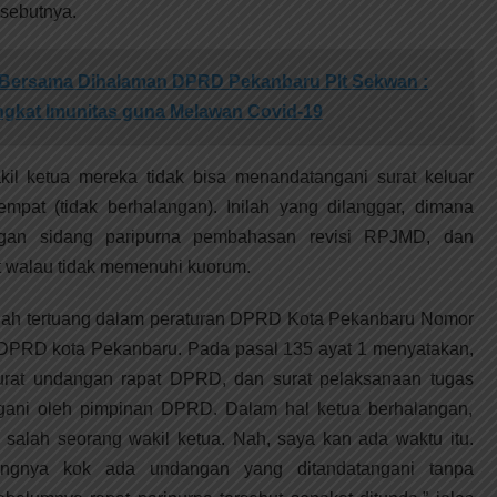
 sebutnya.
Bersama Dihalaman DPRD Pekanbaru Plt Sekwan :
ngkat Imunitas guna Melawan Covid-19
kil ketua mereka tidak bisa menandatangani surat keluar
mpat (tidak berhalangan). Inilah yang dilanggar, dimana
gan sidang paripurna pembahasan revisi RPJMD, dan
t walau tidak memenuhi kuorum.
udah tertuang dalam peraturan DPRD Kota Pekanbaru Nomor
ib DPRD kota Pekanbaru. Pada pasal 135 ayat 1 menyatakan,
urat undangan rapat DPRD, dan surat pelaksanaan tugas
angani oleh pimpinan DPRD. Dalam hal ketua berhalangan,
 salah seorang wakil ketua. Nah, saya kan ada waktu itu.
iangnya kok ada undangan yang ditandatangani tanpa