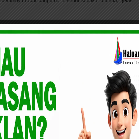
elumnya rapat paripurna tersebut sepakat ditunda,” jelas
asi Kebaikan, DJKN Kanwil RSK Bersama IZI
bako di Kelurahan Jadirejo dan Panti Asuhan
apa orang anggota DPRD Pekanbaru mengadukan masalah ini
n buruk di tubuh lembaga negara tersebut. Dan selaku ketua
a BK untuk memproses pengaduan ini dengan cepat dan
an memantau jalannya proses pengaduan ini sampai tuntas.
i, kita selaku pimpinan akan menyampaikan atau
pada BK untuk melakukan tugas-tugasnya. Khususnya
itandatangani 12 anggota dewan tersebut,” pungkasnya,
an ini segera disampaikan kepada BK hari ini, Jumat