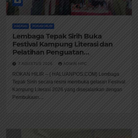
DAERAH
ROKAN HILIR
Lembaga Tepak Sirih Buka
Festival Kampung Literasi dan
Pelatihan Penguatan
TBM/Perpustakaan Desa 2026
7 AGUSTUS 2026
ADMIN HPC
ROKAN HILIR – ( HALUANPOS.COM) Lembaga
Tepak Sirih secara resmi membuka gelaran Festival
Kampung Literasi 2026 yang disejalankan dengan
Pembukaan…