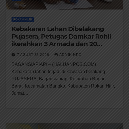
ROKAN HILIR
Kebakaran Lahan Dibelakang
Pujasera, Petugas Damkar Rohil
ikerahkan 3 Armada dan 20
Personil Padamkan Api
7 AGUSTUS 2026
ADMIN HPC
BAGANSIAPIAPI – (HALUANPOS.COM)
Kebakaran lahan terjadi di kawasan belakang
PUJASERA, Bagansiapiapi Kelurahan Bagan
Barat, Kecamatan Bangko, Kabupaten Rokan Hilir,
Jumat…