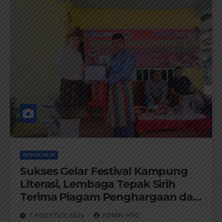
ROKAN HILIR
Sukses Gelar Festival Kampung
Literasi, Lembaga Tepak Sirih
Terima Piagam Penghargaan dari
Disdikbud Rohil
7 AGUSTUS 2026
ADMIN HPC