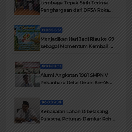
Lembaga Tepak Sirih Terima
Penghargaan dari DP3A Rokan
Hilir
PEKANBARU
Menjadikan Hari Jadi Riau ke 69
sebagai Momentum Kembali ke
Jati Diri Melayu, Menegakkan
Marwah Negeri
PEKANBARU
Alumi Angkatan 1981 SMPN V
Pekanbaru Gelar Reuni Ke-45
Tahun
ROKAN HILIR
Kebakaran Lahan Dibelakang
Pujasera, Petugas Damkar Rohil
ikerahkan 3 Armada dan 20