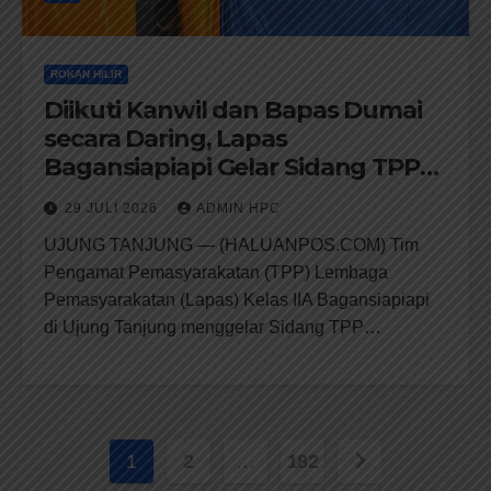
ROKAN HILIR
Diikuti Kanwil dan Bapas Dumai
secara Daring, Lapas
Bagansiapiapi Gelar Sidang TPP
Remisi Umum 2026
29 JULI 2026
ADMIN HPC
UJUNG TANJUNG — (HALUANPOS.COM) Tim
Pengamat Pemasyarakatan (TPP) Lembaga
Pemasyarakatan (Lapas) Kelas IIA Bagansiapiapi
di Ujung Tanjung menggelar Sidang TPP…
Paginasi
1
2
…
182