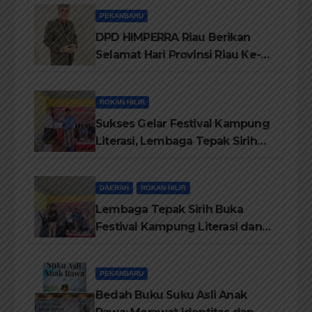
Personil Padamkan Api
PEKANBARU
DPD HIMPERRA Riau Berikan
Selamat Hari Provinsi Riau Ke-
69, Semoga Provinsi Riau Terus
Maju
ROKAN HILIR
Sukses Gelar Festival Kampung
Literasi, Lembaga Tepak Sirih
Terima Piagam Penghargaan
dari Disdikbud Rohil
DAERAH
ROKAN HILIR
Lembaga Tepak Sirih Buka
Festival Kampung Literasi dan
Pelatihan Penguatan
TBM/Perpustakaan Desa 2026
PEKANBARU
Bedah Buku Suku Asli Anak