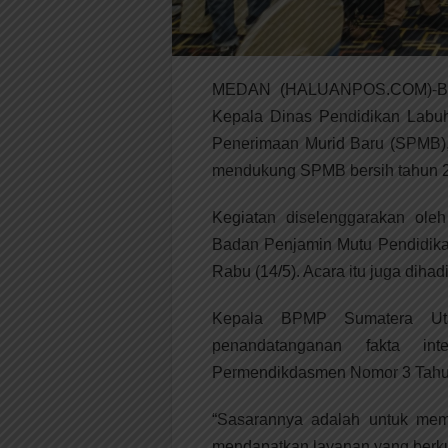
MEDAN (HALUANPOS.COM)-Bupat
Kepala Dinas Pendidikan Labuh
Penerimaan Murid Baru (SPMB), 
mendukung SPMB bersih tahun 
Kegiatan diselenggarakan ole
Badan Penjamin Mutu Pendidika
Rabu (14/5). Acara itu juga diha
Kepala BPMP Sumatera Utar
penandatanganan fakta i
Permendikdasmen Nomor 3 Tahun
“Sasarannya adalah untuk mem
mendapatkan layanan yang berkua