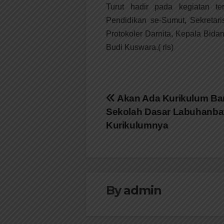
Turut hadir pada kegiatan te
Pendidikan se-Sumut, Sekretar
Protokoler Darnita, Kepala Bi
Budi Kuswara.( rls)
Navigasi
Akan Ada Kurikulum Bar
Sekolah Dasar Labuhanbatu
pos
Kurikulumnya
By
admin