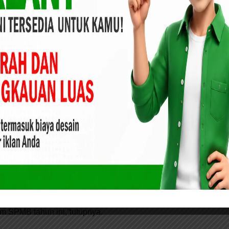
enyampaikan bahwa bapak Gubernur Sumatera Utara
 kepala daerah kabupaten/kota harus siap mendukung
sannya.
 Labuhanbatu Hadiri Rakor Percepatan Penanganan
naan SPMB Tahun 2025 dapat dilaksanakan secara bersih,
 berkeadilan dan tanpa adanya diskriminasi. Sekda mengajak
 Sumatera Utara menjadi contoh terbaik pada SPMB tahun
 pelaksanaan SPMB harus bersih, objektif, transparan,
a diskriminasi. Mari kita wujudkan provinsi Sumatera Utara
am SPMB tahun ini,”tutupnya.