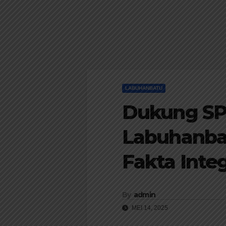
LABUHANBATU
Dukung SP
Labuhanba
Fakta Inte
By
admin
MEI 14, 2025