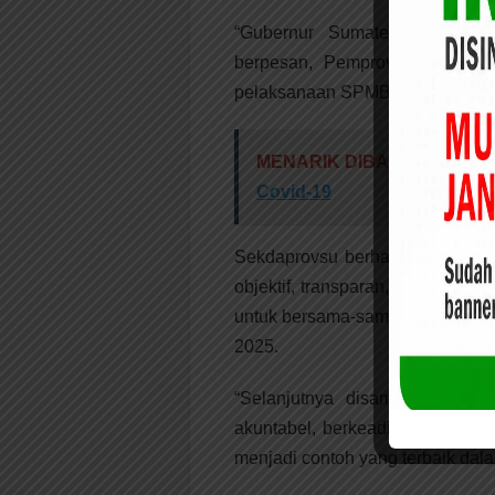
“Gubernur Sumatera Utara m
berpesan, Pemprov Sumut dan
pelaksanaan SPMB 2025 ini,”pe
MENARIK DIBACA:
Bupati
Covid-19
Sekdaprovsu berharap, pelaksa
objektif, transparan, akuntabel,
untuk bersama-sama mewujudkan
2025.
“Selanjutnya disampaikan agar
akuntabel, berkeadilan, dan tanp
menjadi contoh yang terbaik dal