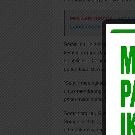
MENARIK DIBACA:
Peran 
Labuhanbatu
Selain itu, jelasnya, kegiatan
kemudian juga dapat dinikmati
disabilitas. Menurutnya, ket
penerimaan siswa baru.
“Selain meningkatkan akses pen
untuk mendorong potensi murid 
penerimaan murid,”jelasnya.
Sementara itu, Gubernur Sumat
Sumatera Utara, Effendi Poh
diharapkan siap mendukung pel