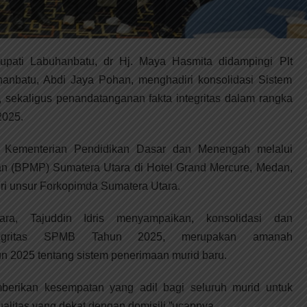
i Labuhanbatu, dr Hj. Maya Hasmita didampingi Plt
anbatu, Abdi Jaya Pohan, menghadiri konsolidasi Sistem
sekaligus penandatanganan fakta integritas dalam rangka
2025.
h Kementerian Pendidikan Dasar dan Menengah melalui
n (BPMP) Sumatera Utara di Hotel Grand Mercure, Medan,
diri unsur Forkopimda Sumatera Utara.
a, Tajuddin Idris menyampaikan, konsolidasi dan
ntegritas SPMB Tahun 2025, merupakan amanah
 2025 tentang sistem penerimaan murid baru.
berikan kesempatan yang adil bagi seluruh murid untuk
litas yang dekat dengan domisili,”ucapnya.