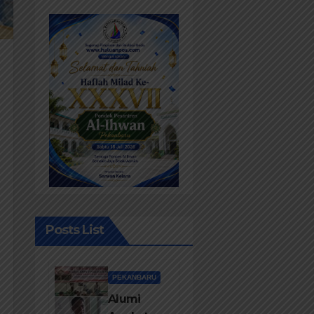
Posts List
PEKANBARU
Alumi