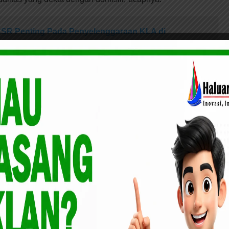
CSR Penting Pada Penyelenggaraan KLA di
 ini bertujuan untuk meningkatkan layanan pendidikan yang
 bagi keluarga kurang mampu, dan bagi murid penyandang
erlibatan masyarakat sangat dibutuhkan dalam proses
didikan secara luas kepada masyarakat, kegiatan ini juga
dan mengoptimalkan keterlibatan masyarakat dalam proses
era Utara, Muhammad Bobby Afif Nasution, melalui Sekda
an, berpesan, Pemprov Sumut dan para kepala daerah
aksanaan SPMB 2025 ini.