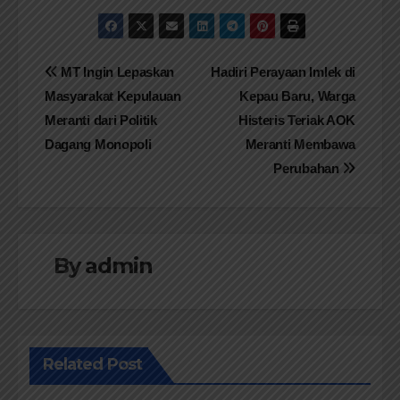
Navigasi
MT Ingin Lepaskan
Hadiri Perayaan Imlek di
Masyarakat Kepulauan
Kepau Baru, Warga
pos
Meranti dari Politik
Histeris Teriak AOK
Dagang Monopoli
Meranti Membawa
Perubahan
By
admin
Related Post