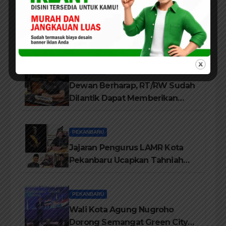
ARTIKEL
PEKANBARU
PENDIDIKAN
Luar Biasa Isi Pelatihan
Komunikasi Publik, Liza Fitriani
Sampaikan Materi Dari Keluhan
Menjadi Aspirasi
PEKANBARU
Dewan Berharap, RT/RW Sudah
Dilantik Dapat Memberikan
Pelayanan Terbaik Kepada
Masyarakat
PEKANBARU
Jajaran Pengurus LAMR Kota
Pekanbaru Ucapkan Tahniah
Hari Jadi Provinsi Riau Ke-69
Tahun
PEKANBARU
Wali Kota Agung Nugroho
Dorong Semangat Green City