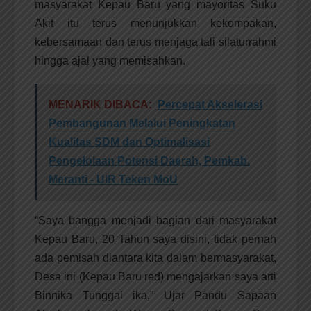
masyarakat Kepau Baru yang mayoritas Suku
Akit itu terus menunjukkan kekompakan,
kebersamaan dan terus menjaga tali silaturrahmi
hingga ajal yang memisahkan.
MENARIK DIBACA:
Percepat Akselerasi
Pembangunan Melalui Peningkatan
Kualitas SDM dan Optimalisasi
Pengelolaan Potensi Daerah, Pemkab.
Meranti - UIR Teken MoU
“Saya bangga menjadi bagian dari masyarakat
Kepau Baru, 20 Tahun saya disini, tidak pernah
ada pemisah diantara kita dalam bermasyarakat,
Desa ini (Kepau Baru red) mengajarkan saya arti
Binnika Tunggal ika,” Ujar Pandu Sapaan