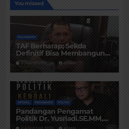
You missed
PEKANBARU
TAF Berharap; Sekda
Definitif Bisa Membangun
Komunikasi Antara
6 AGUSTUS 2026
ADMIN
Eksekutif dan Legislatif
ARTIKEL
PEKANBARU
POLITIK
Pandangan Pengamat
Politik Dr. Yusriadi.SE.MM,
Tentang Buku Dr. (Cand)
6 AGUSTUS 2026
ADMIN