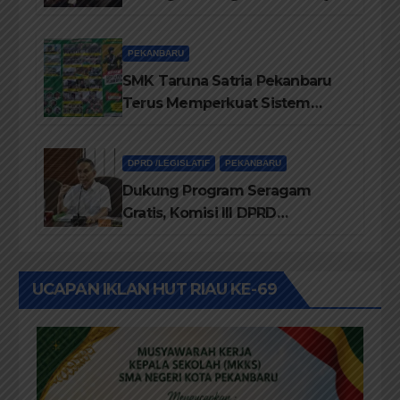
Dalam IMT-GT di Pekanbaru
PEKANBARU
SMK Taruna Satria Pekanbaru
Terus Memperkuat Sistem
Pendidikan Disiplin Tinggi
DPRD /LEGISLATIF
PEKANBARU
Dukung Program Seragam
Gratis, Komisi III DPRD
Pekanbaru sebut Anggaran
Rehab Sekolah Harus
Diprioritaskan
UCAPAN IKLAN HUT RIAU KE-69