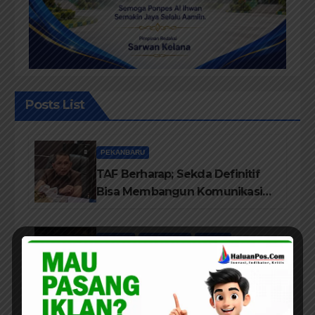
Posts List
PEKANBARU
TAF Berharap; Sekda Definitif
Bisa Membangun Komunikasi
Antara Eksekutif dan Legislatif
ARTIKEL
PEKANBARU
POLITIK
Pandangan Pengamat Politik
Dr. Yusriadi.SE.MM, Tentang
Buku Dr. (Cand) Liza Fitriani S.
Kom M. Ikom