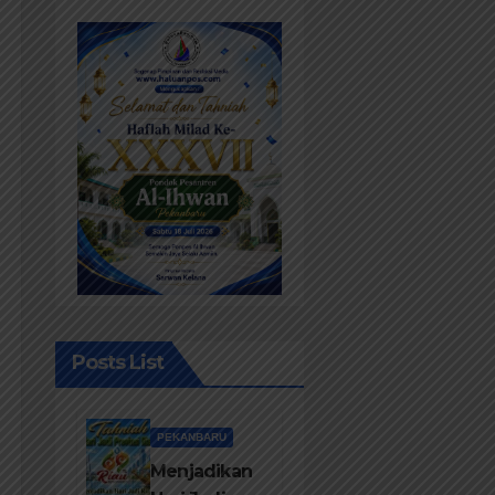
Posts List
PEKANBARU
Menjadikan