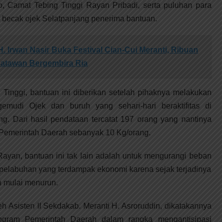
 Camat Tebing Tinggi Rayan Pribadi, serta puluhan para
becak ojek Selatpanjang penerima bantuan.
H. Irwan Nasir Buka Festival Cian-Cui Meranti, Ribuan
satawan Bergembira Ria
 Tinggi, bantuan ini diberikan setelah pihaknya melakukan
emudi Ojek dan buruh yang sehari-hari beraktifitas di
ng. Dari hasil pendataan tercatat 197 orang yang nantinya
Pemerintah Daerah sebanyak 10 Kg/orang.
ayan, bantuan ini tak lain adalah untuk mengurangi beban
pelabuhan yang terdampak ekonomi karena sejak terjadinya
h mulai menurun.
h Asisten II Sekdakab. Meranti H. Asroruddin, dikatakannya
ogram Pemerintah Daerah dalam rangka mengantisipasi