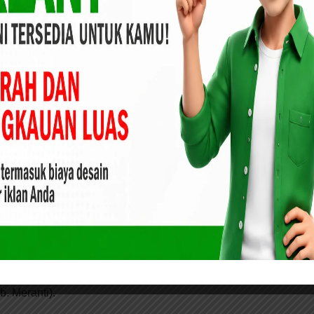
untuk mendapatkan beras cadangan pemerintah,” Ucap
g Komisi I DPRD bersama Panwaslu Kepulauan
rtanyakan Kesiapan Pilkada di Lapangan
ga disampaikan Camat Tebing Tinggi, Asisten II Sekdakab.
kat khususnya para pengemudi Ojek dan buruh pelabuhan
penularan Virus Covid-19. Dengan menerapkan Protokol
i masker, mencuci tangan dan menjaga jarak) Dan tak lupa
stirahat yang cukup.
ata adanya dan kita tidak tahu siapa yang terjangkit siapa
kukan adalah senantiasa menjalankan Protokol Kesehatan
g dan Kabupaten Meranti terbebas dari penyebaran Covid-
. Meranti).