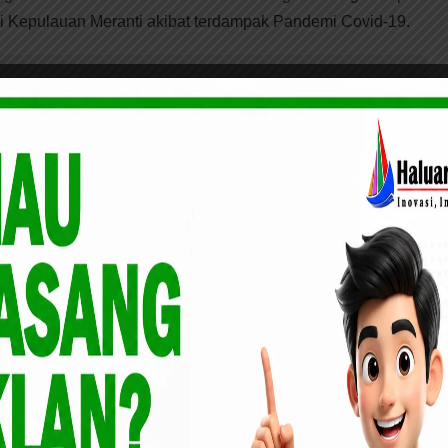
 Kepulauan Meranti akibat terdampak Pandemi Covid-19.
ati Asmar Ikuti Rakor Terkait TPPO bersama BP2MI
adari Pandemi Covid-19 telah menyasar keseluruh sektor
n melemahnya dunia usaha, kurangnya daya beli, sekolah
aan semakin menurun. Untuk itu bantuan yang telah menjadi
 sangat dibutuhkan masyarakat menengah kebawah.
akukan pihak Kecamatan tercatat jumlah penerima bantuan
 Pelabuhan Pelindo I sebanyak 197 orang. Jika memang
m terdata dan layak menerima dikatakan Asroruddin dapat
l Pemberdayaan Perempuan dan Anak melalui Camat untuk
butuhkan dan belum menerima bantuan baik dari PKH dan