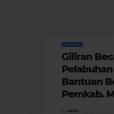
KEP. MERANTI
Giliran Be
Pelabuhan 
Bantuan B
Pemkab. M
By
admin