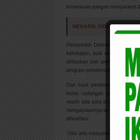
kerawanan pangan masyarakat di
MENARIK DIBACA:
Plt Bup
Pemerintah Daerah sangat meny
kehidupan, baik ekonomi denga
diliburkan dan aktifitas pekerj
program pemerintah ini memang
Dari hasil pendataan yang dil
beras cadangan pemerintah di
masih ada para buruh yang belu
mengajukannya ke Dinas Sosia
difasilitasi.
“Jika ada masyatakat yang mem