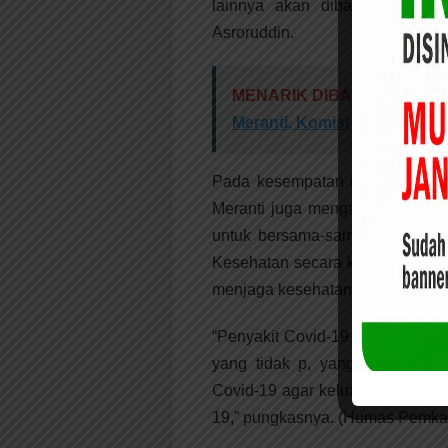
lainnya akan dibantu Pemda 
Asroruddin.
MENARIK DIBACA:
Hearin
Meranti, Komisi I DPRD: Pe
Pada kesempatan itu seperti ju
Meranti juga mengajak masyara
untuk bersama-sama mencegah 
Kesehatan secara ketat (memaka
menjaga kesehatan diri melalui i
“Penyakit Covid-19 ini memang ny
yang tidak p, yang perlu dila
Covid-19 agar keluarga, Kampun
19,” pungkasnya. (Humas Pemkab