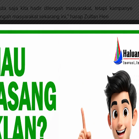
da saja kita hadir ditengah masyarakat, tetapi kampanye
itengah masyarakat sekarang ini,” harap Zulfan Heri
 LDKS OSIS SMK Telkom serius dengar materi dari
anti menambahkan, Dengan HUT Partai Golkar ke-56 Tahun,
partai yang sudah dewasa dan pendukungnya sangat tinggi
ng. Terbukti ketua DPRDnya masih partai Golkar. Walaupun
unan, namun kita yakin dan percaya bahwa pada pelaksanaan
ako 2022 kita masih punya harapan untuk punya pucuk
 Pekanbaru ini,” ujar Ida Yulita Susanti
Golkar membiasakan diri untuk menyapa masyarakat. Salah
lkar Peduli Rakyat dengan membagikan 1.000 paket sembako
gkat kebutuhan masyarakat disaat pandemi Covid-19 ini,