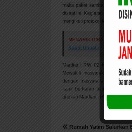
maka paket sembako dan maske
disaat ini. Kegiatan ini sudah 
mengikuti protokol kesehatan,” u
MENARIK DIBACA:
2020 Ba
Kaum Dhuafa
Mardiani RW 02 Kelurahan Pa
Mewakili masyarakat mengucapk
dengan masyarakat, terutama 
kami berharap partai Golkar t
ungkap Mardiani. (YS)
Navigasi
Rumah Yatim Salurkan 