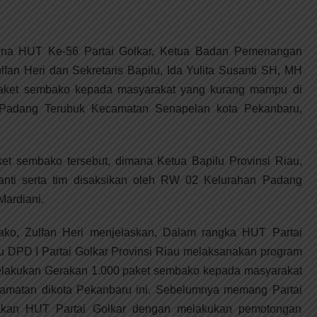
a HUT Ke-56 Partai Golkar, Ketua Badan Pemenangan
lfan Heri dan Sekretaris Bapilu, Ida Yulita Susanti SH, MH
aket sembako kepada masyarakat yang kurang mampu di
Padang Terubuk Kecamatan Senapelan kota Pekanbaru,
t sembako tersebut, dimana Ketua Bapilu Provinsi Riau,
santi serta tim disaksikan oleh RW 02 Kelurahan Padang
ardiani.
ko, Zulfan Heri menjelaskan, Dalam rangka HUT Partai
u DPD I Partai Golkar Provinsi Riau melaksanakan program
elakukan Gerakan 1.000 paket sembako kepada masyarakat
amatan dikota Pekanbaru ini. Sebelumnya memang Partai
yakan HUT Partai Golkar dengan melakukan pemotongan