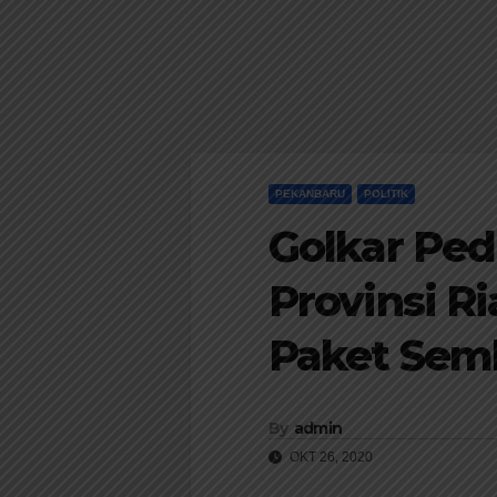
PEKANBARU
POLITIK
Golkar Ped
Provinsi R
Paket Sem
By
admin
OKT 26, 2020