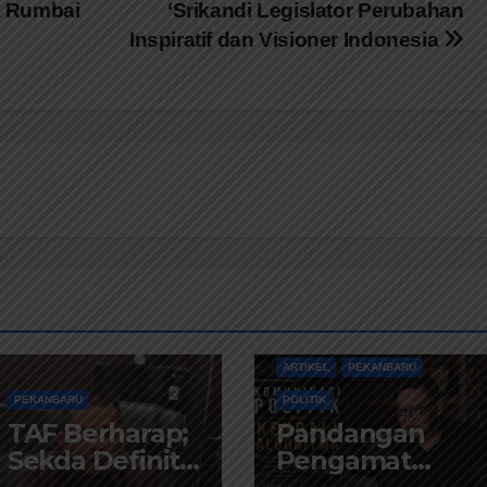
a Rumbai
‘Srikandi Legislator Perubahan
Inspiratif dan Visioner Indonesia
ARTIKEL
PEKANBARU
PEKANBARU
POLITIK
TAF Berharap;
Pandangan
Sekda Definitif
Pengamat