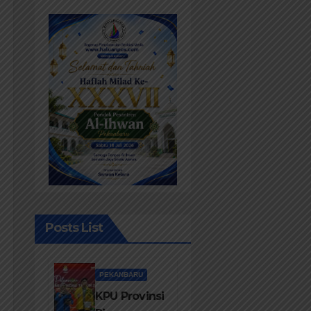
Posts List
PEKANBARU
KPU Provinsi