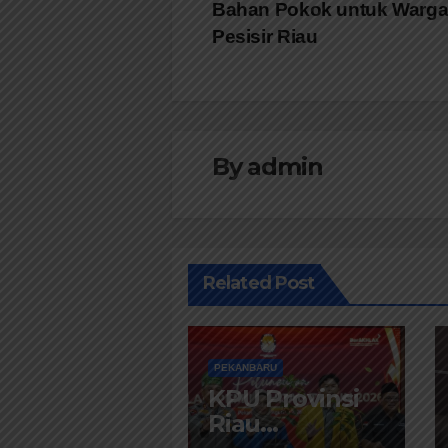
Bahan Pokok untuk Warg
pos
Pesisir Riau
By
admin
Related Post
PEKANBARU
KPU Provinsi
Riau