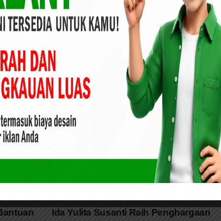
r merupakan kebutuhan yang diperlukan oleh masyarakat
dilaksanakan pada 20 Oktober hingga 26 Oktober 2020 dengan
ngkap Ida Yulita Susanti
znas Provinsi Riau Gencarkan Program Berbagi
dang Terubuk Kecamatan Senapelan mengatakan, Kami
an terima kasih kepada partai Golkar Riau yang peduli
membagikan paket sembako kepada warga kami. Tentunya,
etap peduli dengan masyarakat dengan kegiatan lainnya,”
Bantuan
Ida Yulita Susanti Raih Penghargaan