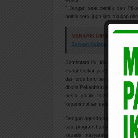
” Jangan saat pemilu dan Pilka
politik perlu juga kita lakukan d
MENARIK DIBACA:
Peserta
Sarwan Kelana
Sementara itu, Ida Yulita Sus
Partai Golkar yang merupakan 
dari orde baru sehingga sekara
dikota Pekanbaru terjadi penur
pesta politik 2024 dan pilw
kepemimpinan partai Golkar dikota
Dengan agenda-agenda politik, 
satu program hari ini yakni Go
kepada masyarakat. Karena tin