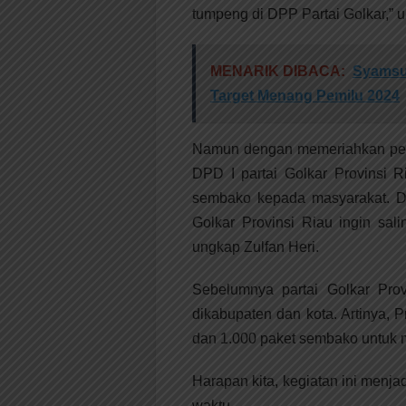
tumpeng di DPP Partai Golkar,” 
MENARIK DIBACA:
Syamsua
Target Menang Pemilu 2024
Namun dengan memeriahkan pela
DPD I partai Golkar Provinsi 
sembako kepada masyarakat. Di
Golkar Provinsi Riau ingin sal
ungkap Zulfan Heri.
Sebelumnya partai Golkar Pro
dikabupaten dan kota. Artinya,
dan 1.000 paket sembako untuk 
Harapan kita, kegiatan ini menjad
waktu.