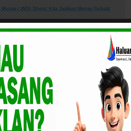
 Munas I JMSI Dheni: Kita Jadikan Munas Terbaik
 Umum FKPMR, pimpinan sidang pemilihan Ketua Umum
sa Hikmat 2025-2030, H Saleh Djasit dan Hj Azlaini Agus
ra langsung mengeluarkan Surat Keputusan Ketua Umum
asa Hikmat 2025-2030 serta menyerahkan bendera Pataka
t.
tua umum PAW FKPMR masa Khidmat 2025+2030 maka saya
gram FKPMR dan mengefektifkan jajaran pengurus FKPMR
kap Bambang Mit
un soliditas dan komunikasi serta berkolaborasi dengan
 MUI serta dengan lembaga-lembaga lain termasuk DPR RI,
rintah Provinsi Riau dalam membangun kesejahteraan
an persoalan-persoalan masyarakat Riau. Khusus kepada