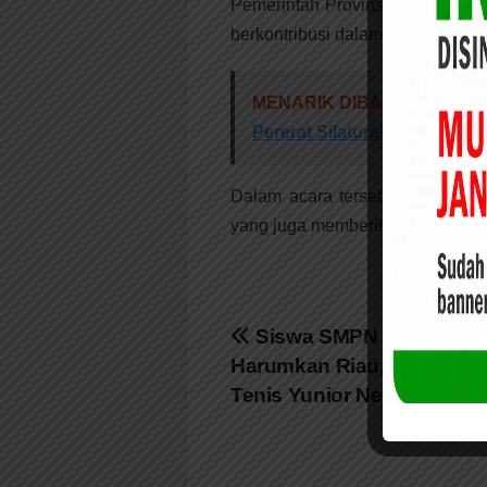
Pemerintah Provinsi Riau tentun
berkontribusi dalam pembangunan
MENARIK DIBACA:
Camat R
Pererat Silaturahmi Antar K
Dalam acara tersebut, turut h
yang juga memberikan ucapan s
Navigasi
Siswa SMPN 4 Pekanba
Harumkan Riau, Raih Juar
pos
Tenis Yunior New Armada