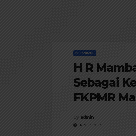
PEKANBARU
H R Mamban
Sebagai 
FKPMR Mas
By
admin
JAN 12, 2026