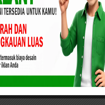
ya kita akan samakan persepsi kita, saling mendukung serta
 provinsi Riau ini,” ujar Mambang Mit
umbai Barat Sebut Ivent MTQ Kota Pekanbaru
elurahan
adir beberapa pengurus Badan Pelaksanaan Harian FKPMR
elamat kepada H R Mambang Mit. (YS)
ru
Pengukuhan Pendekar Kehormatan
a Nasional
K.H. Muhammad Mursyid dan
 Cup 2026
Pelantikan PW XXV Tapak Suci Riau
Periode 2025–2030