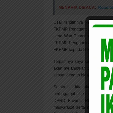
MENARIK DIBACA:
Road to
Usai terpilihnya PAW Ketua
FKPMR Pengganti Antar Waktu Ma
serta Wan Thamrin Hasim seca
FKPMR Pengganti Antar Waktu M
FKPMR kepada H R Mambang Mi
Terpilihnya saya sebagai ke
akan melanjutkan program-pro
sesuai dengan bidangnya,” ung
Selain itu, kita akan membang
berbagai pihak, seperti LAMR,
DPRD Provinsi Riau dan peme
masyarakat serta menyelesaik