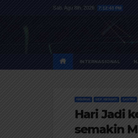
Skip
Sab. Agu 8th, 2026
7:12:44 PM
to
content
HALUANPOS
Inovasi, Indikator dan Kritis
INTERNASIONAL
N
HIBURAN
KEP. MERANTI
SASTRA
Hari Jadi 
semakin M