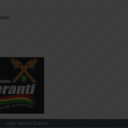
uddin
Logo Meranti 8 tahun