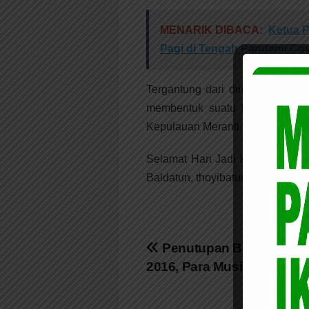
MENARIK DIBACA:
Ketua P
Pagi di Tengah Pandemi Cov
Tergantung dari diri individu 
membentuk suatu kumpulan mas
Kepulauan Meranti.
Selamat Hari Jadi Kab. Kepulau
Baldatun, thoyibatun wa Robbun 
Navigasi
Penutupan Bokor World 
2016, Para Musisi Merasa
pos