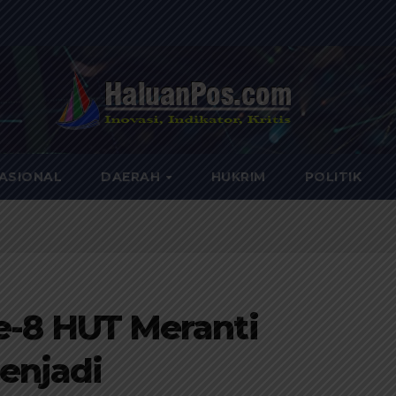
ASIONAL
DAERAH
HUKRIM
POLITIK
ke-8 HUT Meranti
enjadi