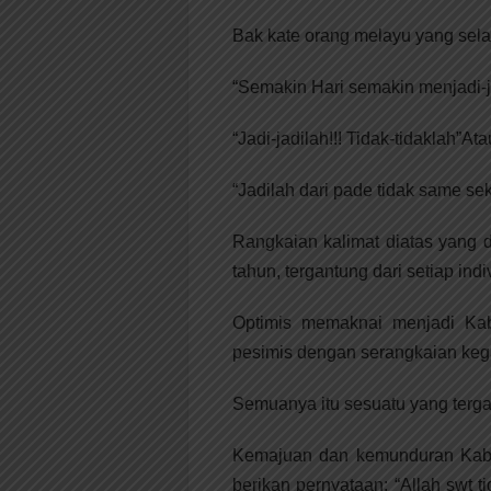
Bak kate orang melayu yang sela
“Semakin Hari semakin menjadi-j
“Jadi-jadilah!!! Tidak-tidaklah”Ata
“Jadilah dari pade tidak same sek
Rangkaian kalimat diatas yang d
tahun, tergantung dari setiap in
Optimis memaknai menjadi Kab
pesimis dengan serangkaian keg
Semuanya itu sesuatu yang terga
Kemajuan dan kemunduran Kab. 
berikan pernyataan: “Allah swt 