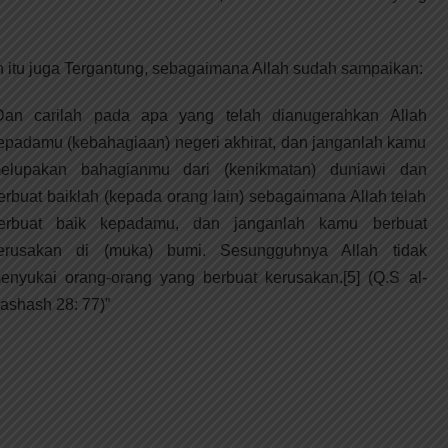
itu juga Tergantung, sebagaimana Allah sudah sampaikan:
Dan carilah pada apa yang telah dianugerahkan Allah
epadamu (kebahagiaan) negeri akhirat, dan janganlah kamu
elupakan bahagianmu dari (kenikmatan) duniawi dan
erbuat baiklah (kepada orang lain) sebagaimana Allah telah
erbuat baik kepadamu, dan janganlah kamu berbuat
erusakan di (muka) bumi. Sesungguhnya Allah tidak
enyukai orang-orang yang berbuat kerusakan.[5] (Q.S al-
ashash 28: 77)”