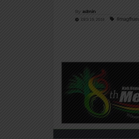
By
admin
#magfhar
DES 19, 2016