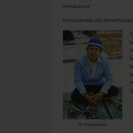
merubahnya”
Kemaslahatan dan kemudharatan 
“
k
m
b
b
k
m
Q
Ns.Maghfaruddin