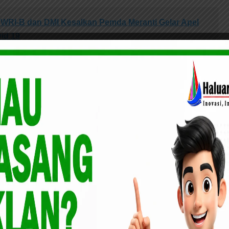
WRI-B dan DMI Kesalkan Pemda Meranti Gelar Apel
id 19
masing-masing sebagai bagian dari komponen keluarga yang
yarakat dalam kemejemukan potret sosial di Kabupaten
an Meranti ke-8 tahun, Semoga Allah jadikan Daerah yang
Ghofur. Amin***
Festival
PUISI
 Nyaman