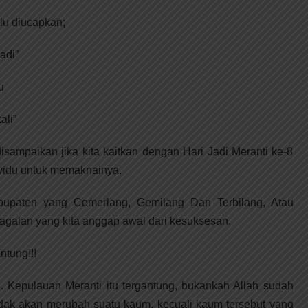
lu diucapkan;
adi”
u
ali”
isampaikan jika kita kaitkan dengan Hari Jadi Meranti ke-8
dividu untuk memaknainya.
upaten yang Cemerlang, Gemilang Dan Terbilang, Atau
agalan yang kita anggap awal dari kesuksesan.
ntung!!!
Kepulauan Meranti itu tergantung, bukankah Allah sudah
tidak akan merubah suatu kaum, kecuali kaum tersebut yang