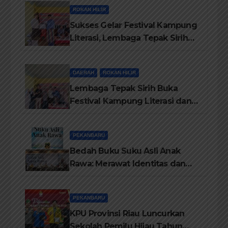
Maju
ROKAN HILIR
Sukses Gelar Festival Kampung
Literasi, Lembaga Tepak Sirih
Terima Piagam Penghargaan
dari Disdikbud Rohil
DAERAH
ROKAN HILIR
Lembaga Tepak Sirih Buka
Festival Kampung Literasi dan
Pelatihan Penguatan
TBM/Perpustakaan Desa 2026
PEKANBARU
Bedah Buku Suku Asli Anak
Rawa: Merawat Identitas dan
Kepastian Hukum Masyarakat
Adat
PEKANBARU
KPU Provinsi Riau Luncurkan
Sekolah Pemilu Hijau Tahun