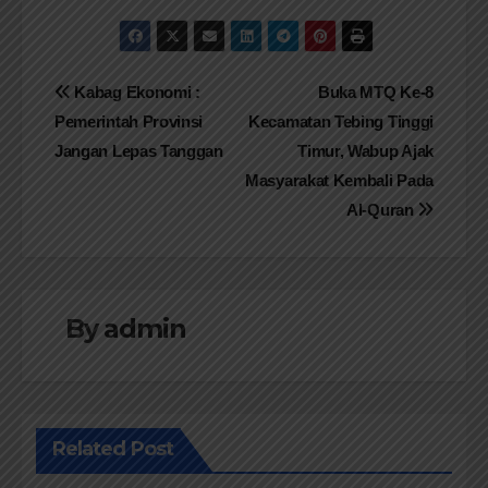
Navigasi
Kabag Ekonomi :
Buka MTQ Ke-8
Pemerintah Provinsi
Kecamatan Tebing Tinggi
pos
Jangan Lepas Tanggan
Timur, Wabup Ajak
Masyarakat Kembali Pada
Al-Quran
By
admin
Related Post