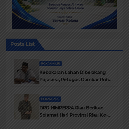
Posts List
ROKAN HILIR
Kebakaran Lahan Dibelakang
Pujasera, Petugas Damkar Rohil
ikerahkan 3 Armada dan 20
Personil Padamkan Api
PEKANBARU
DPD HIMPERRA Riau Berikan
Selamat Hari Provinsi Riau Ke-
69, Semoga Provinsi Riau Terus