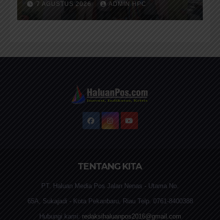
7 AGUSTUS 2026
ADMIN HPC
TBM/Perpustakaan Desa
2026
TENTANG KITA
PT. Haluan Media Pos Jalan Nenas - Utama No.
65A, Sukajadi - Kota Pekanbaru, Riau Telp. 0761-8400388
Hubungi kami:
redaksihaluanpos2016@gmail.com