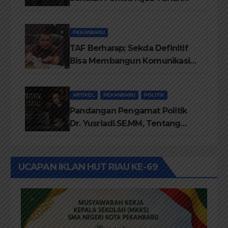
2026, Perkuat Pendidikan
Pemilih Berwawasan
PEKANBARU
Lingkungan
TAF Berharap; Sekda Definitif
Bisa Membangun Komunikasi
Antara Eksekutif dan Legislatif
ARTIKEL
PEKANBARU
POLITIK
Pandangan Pengamat Politik
Dr. Yusriadi.SE.MM, Tentang
Buku Dr. (Cand) Liza Fitriani S.
Kom M. Ikom
UCAPAN IKLAN HUT RIAU KE-69