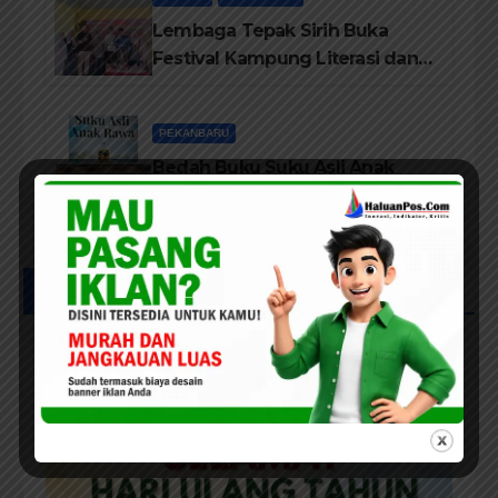
Lembaga Tepak Sirih Buka
Festival Kampung Literasi dan
Pelatihan Penguatan
TBM/Perpustakaan Desa 2026
PEKANBARU
Bedah Buku Suku Asli Anak
Rawa: Merawat Identitas dan
Kepastian Hukum Masyarakat
Adat
UCAPAN IKLAN HUT RIAU KE-69