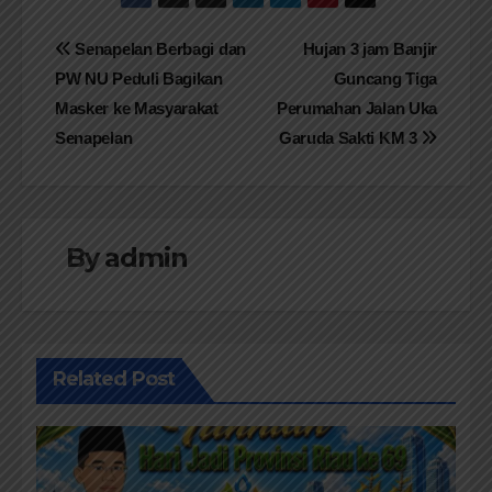
Navigasi
Senapelan Berbagi dan
Hujan 3 jam Banjir
PW NU Peduli Bagikan
Guncang Tiga
pos
Masker ke Masyarakat
Perumahan Jalan Uka
Senapelan
Garuda Sakti KM 3
By
admin
Related Post