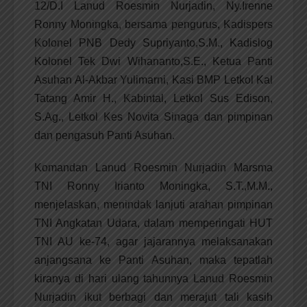
12/D.I Lanud Roesmin Nurjadin, Ny.Irenne
Ronny Moningka, bersama pengurus, Kadispers
Kolonel PNB Dedy Supriyanto,S.M., Kadislog
Kolonel Tek Dwi Wihananto,S.E., Ketua Panti
Asuhan Al-Akbar Yulimarni, Kasi BMP Letkol Kal
Tatang Amir H., Kabintal, Letkol Sus Edison,
S.Ag., Letkol Kes Novita Sinaga dan pimpinan
dan pengasuh Panti Asuhan.
Komandan Lanud Roesmin Nurjadin Marsma
TNI Ronny Irianto Moningka, S.T.,M.M.,
menjelaskan, menindak lanjuti arahan pimpinan
TNI Angkatan Udara, dalam memperingati HUT
TNI AU ke-74, agar jajarannya melaksanakan
anjangsana ke Panti Asuhan, maka tepatlah
kiranya di hari ulang tahunnya Lanud Roesmin
Nurjadin ikut berbagi dan merajut tali kasih