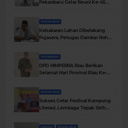
Pekanbaru Gelar Reuni Ke-45
Tahun
ROKAN HILIR
Kebakaran Lahan Dibelakang
Pujasera, Petugas Damkar Rohil
ikerahkan 3 Armada dan 20
Personil Padamkan Api
PEKANBARU
DPD HIMPERRA Riau Berikan
Selamat Hari Provinsi Riau Ke-
69, Semoga Provinsi Riau Terus
Maju
ROKAN HILIR
Sukses Gelar Festival Kampung
Literasi, Lembaga Tepak Sirih
Terima Piagam Penghargaan
dari Disdikbud Rohil
DAERAH
ROKAN HILIR