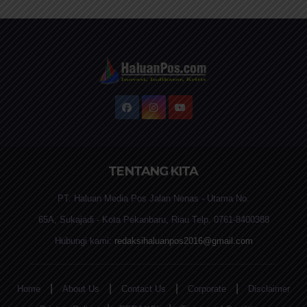
TENTANG KITA
PT. Haluan Media Pos Jalan Nenas - Utama No.
65A, Sukajadi - Kota Pekanbaru, Riau Telp. 0761-8400388
Hubungi kami:
redaksihaluanpos2016@gmail.com
|
|
|
|
Home
About Us
Contact Us
Corporate
Disclaimer