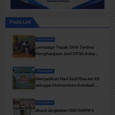
Posts List
ROKAN HILIR
Lembaga Tepak Sirih Terima
Penghargaan dari DP3A Rokan
Hilir
PEKANBARU
Menjadikan Hari Jadi Riau ke 69
sebagai Momentum Kembali ke
Jati Diri Melayu, Menegakkan
Marwah Negeri
PEKANBARU
Alumi Angkatan 1981 SMPN V