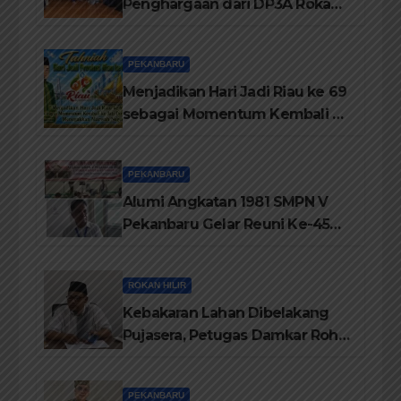
Penghargaan dari DP3A Rokan
Hilir
PEKANBARU
Menjadikan Hari Jadi Riau ke 69
sebagai Momentum Kembali ke
Jati Diri Melayu, Menegakkan
Marwah Negeri
PEKANBARU
Alumi Angkatan 1981 SMPN V
Pekanbaru Gelar Reuni Ke-45
Tahun
ROKAN HILIR
Kebakaran Lahan Dibelakang
Pujasera, Petugas Damkar Rohil
ikerahkan 3 Armada dan 20
Personil Padamkan Api
PEKANBARU