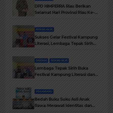
DPD HIMPERRA Riau Berikan
Selamat Hari Provinsi Riau Ke-
69, Semoga Provinsi Riau Terus
Maju
ROKAN HILIR
Sukses Gelar Festival Kampung
Literasi, Lembaga Tepak Sirih
Terima Piagam Penghargaan
dari Disdikbud Rohil
DAERAH
ROKAN HILIR
Lembaga Tepak Sirih Buka
Festival Kampung Literasi dan
Pelatihan Penguatan
TBM/Perpustakaan Desa 2026
PEKANBARU
Bedah Buku Suku Asli Anak
Rawa: Merawat Identitas dan
Kepastian Hukum Masyarakat