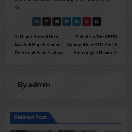
rls
Navigasi
Repol-Ardo di Do’a
Terkait Isu Tim REDO
kan Jadi Bupati Kampar
Ngumpul kan KTP, Khairil
pos
Oleh Anak Panti Asuhan
Amri Angkat Bicara
By
admin
Related Post