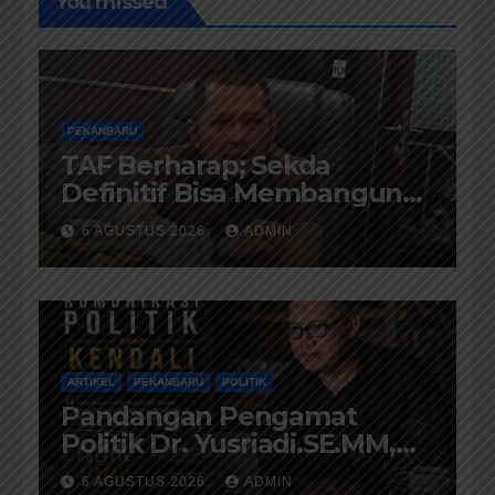
You missed
PEKANBARU
TAF Berharap; Sekda
Definitif Bisa Membangun
Komunikasi Antara
6 AGUSTUS 2026
ADMIN
Eksekutif dan Legislatif
ARTIKEL
PEKANBARU
POLITIK
Pandangan Pengamat
Politik Dr. Yusriadi.SE.MM,
Tentang Buku Dr. (Cand)
6 AGUSTUS 2026
ADMIN