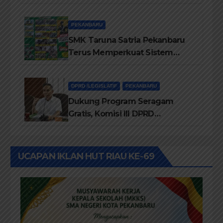
Dalam IMT-GT di Pekanbaru
PEKANBARU
SMK Taruna Satria Pekanbaru
Terus Memperkuat Sistem
Pendidikan Disiplin Tinggi
DPRD /LEGISLATIF
PEKANBARU
Dukung Program Seragam
Gratis, Komisi III DPRD
Pekanbaru sebut Anggaran
Rehab Sekolah Harus
Diprioritaskan
UCAPAN IKLAN HUT RIAU KE-69