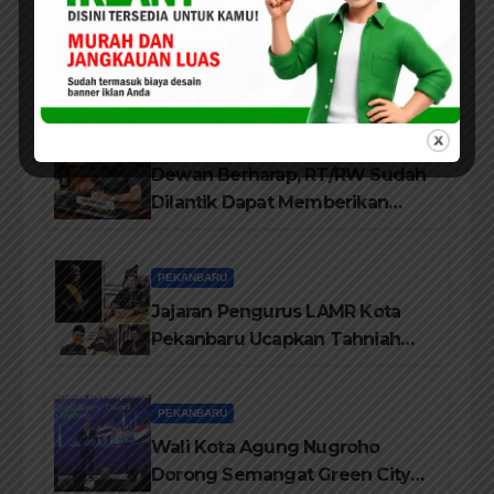
ARTIKEL
PEKANBARU
PENDIDIKAN
Luar Biasa Isi Pelatihan
Komunikasi Publik, Liza Fitriani
Sampaikan Materi Dari Keluhan
Menjadi Aspirasi
PEKANBARU
Dewan Berharap, RT/RW Sudah
Dilantik Dapat Memberikan
Pelayanan Terbaik Kepada
Masyarakat
PEKANBARU
Jajaran Pengurus LAMR Kota
Pekanbaru Ucapkan Tahniah
Hari Jadi Provinsi Riau Ke-69
Tahun
PEKANBARU
Wali Kota Agung Nugroho
Dorong Semangat Green City