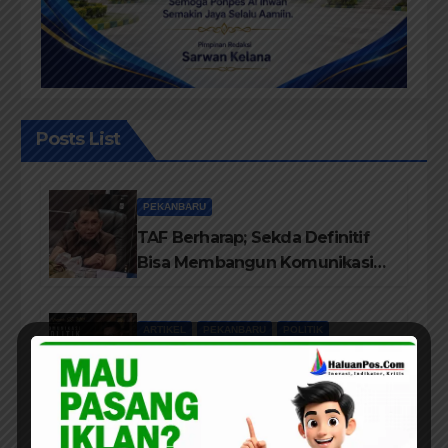
Posts List
PEKANBARU
TAF Berharap; Sekda Definitif
Bisa Membangun Komunikasi
Antara Eksekutif dan Legislatif
ARTIKEL
PEKANBARU
POLITIK
Pandangan Pengamat Politik
Dr. Yusriadi.SE.MM, Tentang
Buku Dr. (Cand) Liza Fitriani S.
Kom M. Ikom