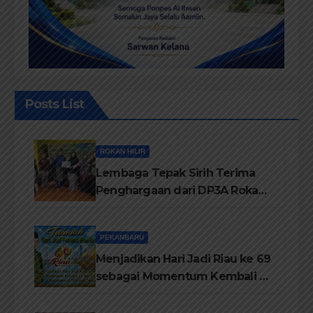
Posts List
ROKAN HILIR
Lembaga Tepak Sirih Terima
Penghargaan dari DP3A Rokan
Hilir
PEKANBARU
Menjadikan Hari Jadi Riau ke 69
sebagai Momentum Kembali ke
Jati Diri Melayu, Menegakkan
Marwah Negeri