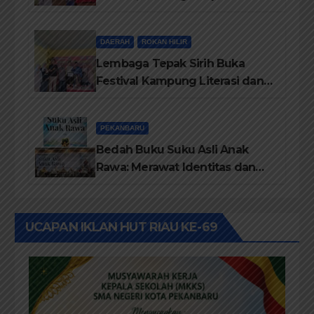
Terima Piagam Penghargaan
dari Disdikbud Rohil
DAERAH
ROKAN HILIR
Lembaga Tepak Sirih Buka
Festival Kampung Literasi dan
Pelatihan Penguatan
TBM/Perpustakaan Desa 2026
PEKANBARU
Bedah Buku Suku Asli Anak
Rawa: Merawat Identitas dan
Kepastian Hukum Masyarakat
Adat
UCAPAN IKLAN HUT RIAU KE-69