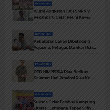
PEKANBARU
Alumi Angkatan 1981 SMPN V
Pekanbaru Gelar Reuni Ke-45
Tahun
ROKAN HILIR
Kebakaran Lahan Dibelakang
Pujasera, Petugas Damkar Rohil
ikerahkan 3 Armada dan 20
Personil Padamkan Api
PEKANBARU
DPD HIMPERRA Riau Berikan
Selamat Hari Provinsi Riau Ke-
69, Semoga Provinsi Riau Terus
Maju
ROKAN HILIR
Sukses Gelar Festival Kampung
Literasi, Lembaga Tepak Sirih