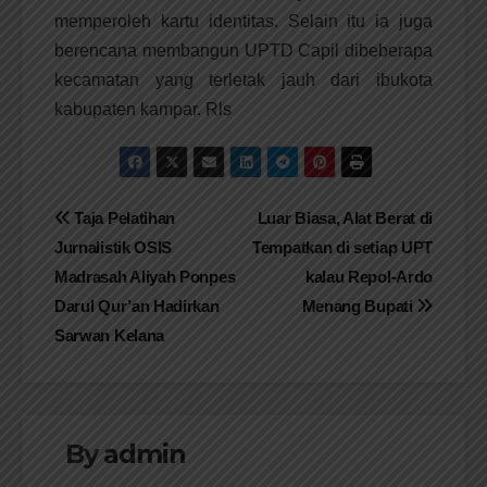
memperoleh kartu identitas. Selain itu ia juga
berencana membangun UPTD Capil dibeberapa
kecamatan yang terletak jauh dari ibukota
kabupaten kampar. Rls
Navigasi
Taja Pelatihan
Luar Biasa, Alat Berat di
Jurnalistik OSIS
Tempatkan di setiap UPT
pos
Madrasah Aliyah Ponpes
kalau Repol-Ardo
Darul Qur’an Hadirkan
Menang Bupati
Sarwan Kelana
By
admin