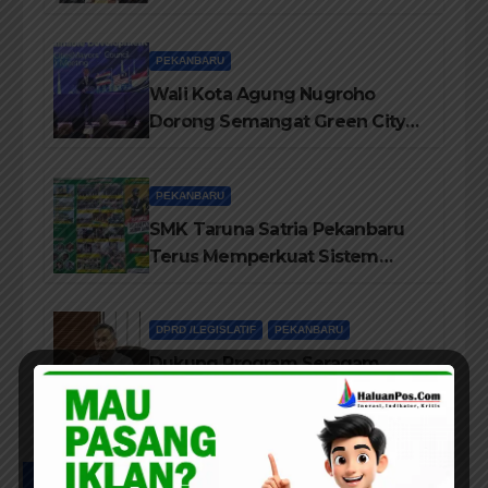
Hari Jadi Provinsi Riau Ke-69
Tahun
PEKANBARU
Wali Kota Agung Nugroho
Dorong Semangat Green City
Dalam IMT-GT di Pekanbaru
PEKANBARU
SMK Taruna Satria Pekanbaru
Terus Memperkuat Sistem
Pendidikan Disiplin Tinggi
DPRD /LEGISLATIF
PEKANBARU
Dukung Program Seragam
Gratis, Komisi III DPRD
Pekanbaru sebut Anggaran
Rehab Sekolah Harus
Diprioritaskan
UCAPAN IKLAN HUT RIAU KE-69