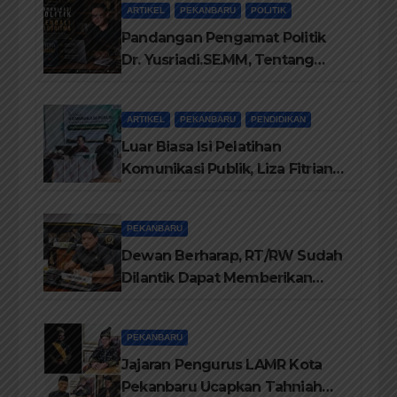
ARTIKEL
PEKANBARU
POLITIK
Pandangan Pengamat Politik
Dr. Yusriadi.SE.MM, Tentang
Buku Dr. (Cand) Liza Fitriani S.
Kom M. Ikom
ARTIKEL
PEKANBARU
PENDIDIKAN
Luar Biasa Isi Pelatihan
Komunikasi Publik, Liza Fitriani
Sampaikan Materi Dari Keluhan
Menjadi Aspirasi
PEKANBARU
Dewan Berharap, RT/RW Sudah
Dilantik Dapat Memberikan
Pelayanan Terbaik Kepada
Masyarakat
PEKANBARU
Jajaran Pengurus LAMR Kota
Pekanbaru Ucapkan Tahniah