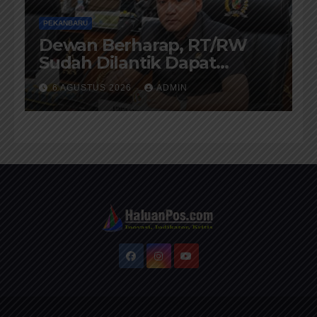
PEKANBARU
Dewan Berharap, RT/RW
Sudah Dilantik Dapat
Memberikan Pelayanan
6 AGUSTUS 2026
ADMIN
Terbaik Kepada Masyarakat