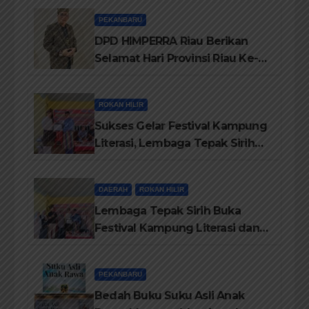
Personil Padamkan Api
PEKANBARU
DPD HIMPERRA Riau Berikan
Selamat Hari Provinsi Riau Ke-
69, Semoga Provinsi Riau Terus
Maju
ROKAN HILIR
Sukses Gelar Festival Kampung
Literasi, Lembaga Tepak Sirih
Terima Piagam Penghargaan
dari Disdikbud Rohil
DAERAH
ROKAN HILIR
Lembaga Tepak Sirih Buka
Festival Kampung Literasi dan
Pelatihan Penguatan
TBM/Perpustakaan Desa 2026
PEKANBARU
Bedah Buku Suku Asli Anak