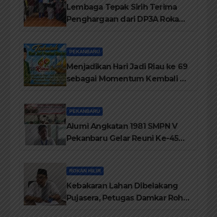
Lembaga Tepak Sirih Terima
Penghargaan dari DP3A Rokan
Hilir
PEKANBARU
Menjadikan Hari Jadi Riau ke 69
sebagai Momentum Kembali ke
Jati Diri Melayu, Menegakkan
Marwah Negeri
PEKANBARU
Alumi Angkatan 1981 SMPN V
Pekanbaru Gelar Reuni Ke-45
Tahun
ROKAN HILIR
Kebakaran Lahan Dibelakang
Pujasera, Petugas Damkar Rohil
ikerahkan 3 Armada dan 20