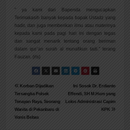
” ya kami dari Bapenda mengucapkan
Terimakasih banyak kepada bapak Ustadz yang
hadir, dan juga memberikan ilmu atau materinya
kepada kami pada pagi hari ini dengan tegas
dan sangat menarik tentang orang beriman
dalam qur’an surah al munafikun tadi.” terang
Fauzan. (rls)
Navigasi
Korban Dijadikan
Ini Sosok Dr. Erdianto
Tersangka Polsek
Effendi, SH M.Hum yang
pos
Tenayan Raya, Seorang
Lolos Administrasi Capim
Wanita di Pekanbaru di
KPK
Vonis Bebas