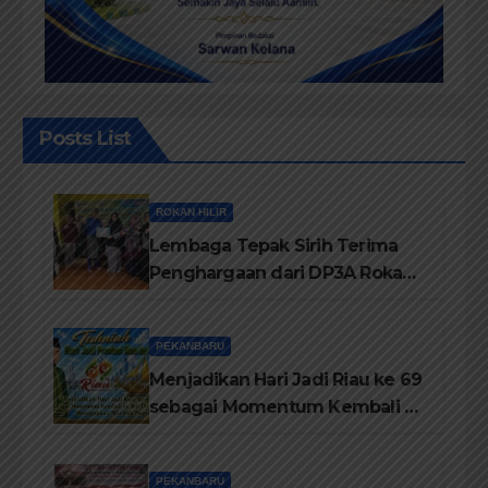
Posts List
ROKAN HILIR
Lembaga Tepak Sirih Terima
Penghargaan dari DP3A Rokan
Hilir
PEKANBARU
Menjadikan Hari Jadi Riau ke 69
sebagai Momentum Kembali ke
Jati Diri Melayu, Menegakkan
Marwah Negeri
PEKANBARU