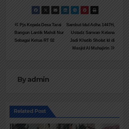
Navigasi
Pjs Kepala Desa Tarai
Sambut Idul Adha 1447H,
Bangun Lantik Mahdi Nur
Ustadz Sarwan Kelana
pos
Sebagai Ketua RT 02
Jadi Khatib Sholat Id di
Masjid Al Muhajirin
By
admin
Related Post