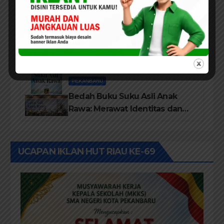
dari Disdikbud Rohil
DAERAH
ROKAN HILIR
Lembaga Tepak Sirih Buka
Festival Kampung Literasi dan
Pelatihan Penguatan
TBM/Perpustakaan Desa 2026
PEKANBARU
Bedah Buku Suku Asli Anak
Rawa: Merawat Identitas dan
Kepastian Hukum Masyarakat
Adat
UCAPAN IKLAN HUT RIAU KE-69