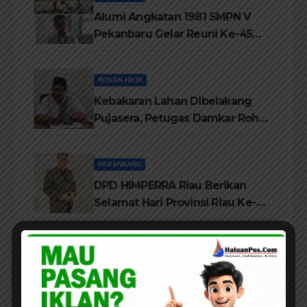
Alumi Angkatan 1981 SMPN V
Pekanbaru Gelar Reuni Ke-45
Tahun
ROKAN HILIR
Kebakaran Lahan Dibelakang
Pujasera, Petugas Damkar Rohil
ikerahkan 3 Armada dan 20
Personil Padamkan Api
PEKANBARU
DPD HIMPERRA Riau Berikan
Selamat Hari Provinsi Riau Ke-
69, Semoga Provinsi Riau Terus
Maju
ROKAN HILIR
Sukses Gelar Festival Kampung
Literasi, Lembaga Tepak Sirih
Terima Piagam Penghargaan