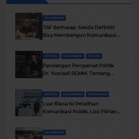
PEKANBARU
TAF Berharap; Sekda Definitif
Bisa Membangun Komunikasi
Antara Eksekutif dan Legislatif
ARTIKEL
PEKANBARU
POLITIK
Pandangan Pengamat Politik
Dr. Yusriadi.SE.MM, Tentang
Buku Dr. (Cand) Liza Fitriani S.
Kom M. Ikom
ARTIKEL
PEKANBARU
PENDIDIKAN
Luar Biasa Isi Pelatihan
Komunikasi Publik, Liza Fitriani
Sampaikan Materi Dari Keluhan
Menjadi Aspirasi
PEKANBARU