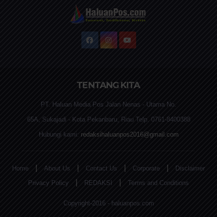
TENTANG KITA
PT. Haluan Media Pos Jalan Nenas - Utama No.
65A, Sukajadi - Kota Pekanbaru, Riau Telp. 0761-8400388
Hubungi kami:
redaksihaluanpos2016@gmail.com
|
|
|
|
Home
About Us
Contact Us
Corporate
Disclaimer
|
|
Privacy Policy
REDAKSI
Terms and Conditions
Copyright-2016 - haluanpos.com