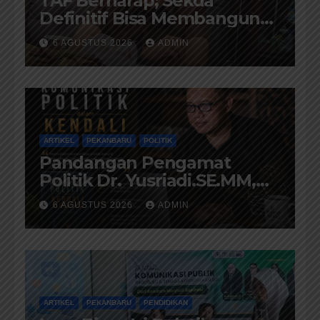
TAF Berharap; Sekda
Definitif Bisa Membangun
Komunikasi Antara
6 AGUSTUS 2026
ADMIN
Eksekutif dan Legislatif
ARTIKEL
PEKANBARU
POLITIK
Pandangan Pengamat
Politik Dr. Yusriadi.SE.MM,
Tentang Buku Dr. (Cand)
6 AGUSTUS 2026
ADMIN
Liza Fitriani S. Kom M. Ikom
ARTIKEL
PEKANBARU
PENDIDIKAN