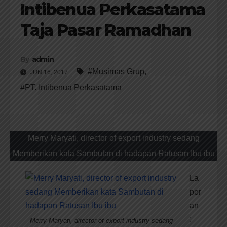
Intibenua Perkasatama
Taja Pasar Ramadhan
By
admin
#Musimas Grup
,
JUN 16, 2017
#PT. Intibenua Perkasatama
Merry Maryati, director of export industry sedang
Memberikan kata Sambutan di hadapan Ratusan Ibu ibu
La
por
an
:
Merry Maryati, director of export industry sedang