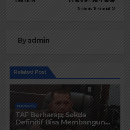
Rasulullah
0104/Atim Gelar Latihan
Tekhnis Teritorial
By
admin
Related Post
PEKANBARU
TAF Berharap; Sekda
Definitif Bisa Membangun
Komunikasi Antara Eksekutif