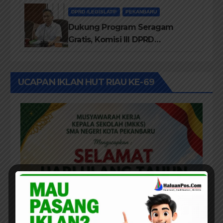
DPRD /LEGISLATIF
PEKANBARU
Dukung Program Seragam
Gratis, Komisi III DPRD
Pekanbaru sebut Anggaran
Rehab Sekolah Harus
Diprioritaskan
UCAPAN IKLAN HUT RIAU KE-69