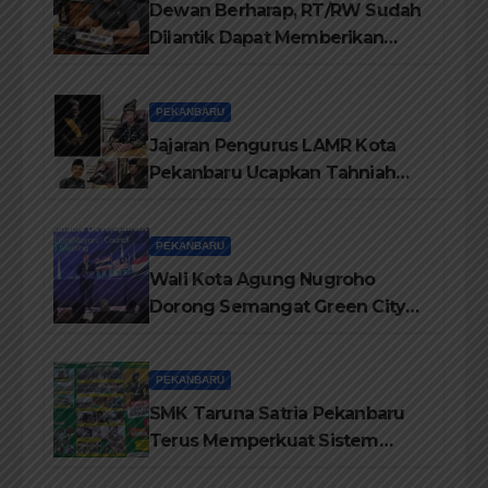
Dewan Berharap, RT/RW Sudah
Dilantik Dapat Memberikan
Pelayanan Terbaik Kepada
Masyarakat
PEKANBARU
Jajaran Pengurus LAMR Kota
Pekanbaru Ucapkan Tahniah
Hari Jadi Provinsi Riau Ke-69
Tahun
PEKANBARU
Wali Kota Agung Nugroho
Dorong Semangat Green City
Dalam IMT-GT di Pekanbaru
PEKANBARU
SMK Taruna Satria Pekanbaru
Terus Memperkuat Sistem
Pendidikan Disiplin Tinggi