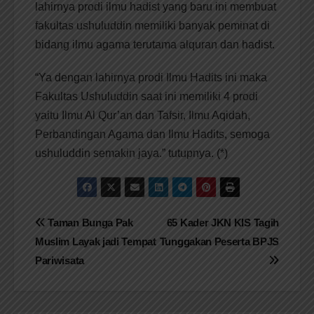
lahirnya prodi ilmu hadist yang baru ini membuat
fakultas ushuluddin memiliki banyak peminat di
bidang ilmu agama terutama alquran dan hadist.
“Ya dengan lahirnya prodi Ilmu Hadits ini maka
Fakultas Ushuluddin saat ini memiliki 4 prodi
yaitu Ilmu Al Qur’an dan Tafsir, Ilmu Aqidah,
Perbandingan Agama dan Ilmu Hadits, semoga
ushuluddin semakin jaya.” tutupnya. (*)
Navigasi
Taman Bunga Pak
65 Kader JKN KIS Tagih
Muslim Layak jadi Tempat
Tunggakan Peserta BPJS
pos
Pariwisata