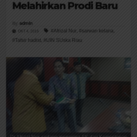
Melahirkan Prodi Baru
By
admin
#Afrizal Nur
,
#sarwan kelana
,
OKT 4, 2016
#Tafsir hadist
,
#UIN SUska Riau
Dr.Afrizal Nur, sedang menerima SK dari Kementerian