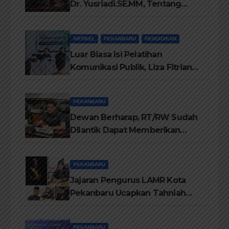
Dr. Yusriadi.SE.MM, Tentang
Buku Dr. (Cand) Liza Fitriani S.
Kom M. Ikom
ARTIKEL
PEKANBARU
PENDIDIKAN
Luar Biasa Isi Pelatihan
Komunikasi Publik, Liza Fitriani
Sampaikan Materi Dari Keluhan
Menjadi Aspirasi
PEKANBARU
Dewan Berharap, RT/RW Sudah
Dilantik Dapat Memberikan
Pelayanan Terbaik Kepada
Masyarakat
PEKANBARU
Jajaran Pengurus LAMR Kota
Pekanbaru Ucapkan Tahniah
Hari Jadi Provinsi Riau Ke-69
Tahun
PEKANBARU