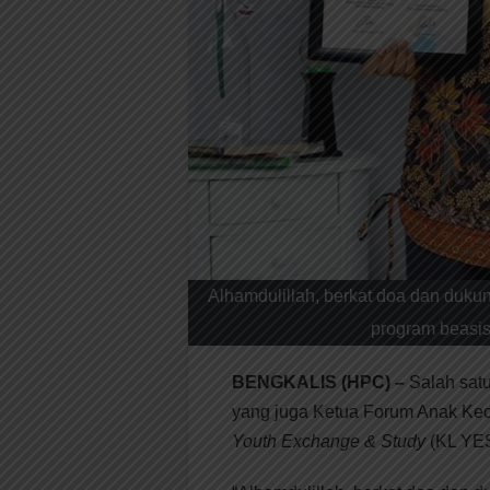
Alhamdulillah, berkat doa dan dukun
program beasi
BENGKALIS (HPC) –
Salah sat
yang juga Ketua Forum Anak Kec
Youth Exchange & Study
(KL YES