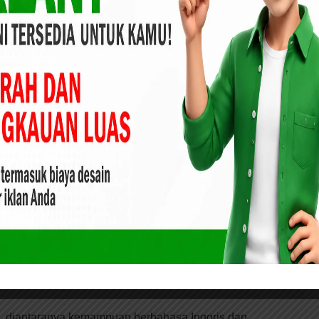
 langsung dengan masyarakat sekitar melalui kegiatan-
 kami berkesempatan mengembangkan keterampilan pribadi
u pertama sekali mendaftar secara online ke program YES
ng. Setelah melalui proses administrasi secara online,
angan Masdar dan Umi Masrorotin ini dinyatakan lulus dan
umatera Barat.
nsi Riau, Kepulauan Riau, Sumatera Barat dan Jambi,
atakan lulus, kami dipanggil setiap provinsi sebanyak 12
gunan Gedung SKCK dan Command Center Polres
s, diantaranya kemampuan berbahasa Inggris dan