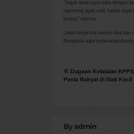
“Sejak awal saya suka dengan baha
ngomong agak sulit. lantas saya b
bicara,” ujarnya.
Lebih lanjut Ara mohon doa dan
Bengkalis agar keberangkatannya 
Navigasi
Dugaan Kelalaian KPPS
Pesta Rakyat di Siak Kecil
pos
By
admin