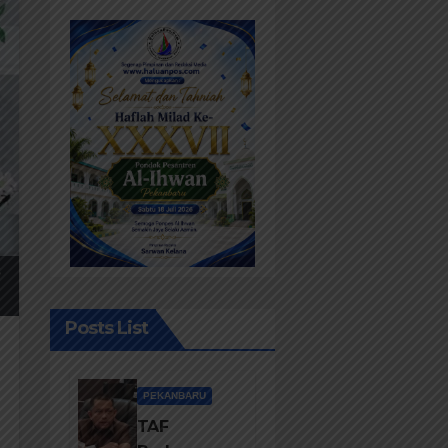
s
Posts List
PEKANBARU
TAF