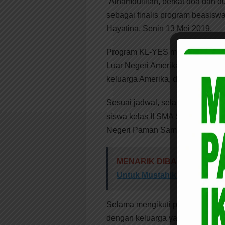
“Alhamdulillah, berkat doa dan 
sebagai finalis program beasis
Hayatina, Senin 13 Mei 2019.
Program KL-YES merupakan prog
Luar Negeri Amerika Serikat kep
keluarga Amerika, dan bersekola
Sesuai jadwal, selama satu tahu
siswa kelas II SMA Swasta Islam 
Negeri Paman Sam untuk belajar 
MENARIK DIBACA:
Waka I 
Untuk Mustahik Baznas Ben
Selama mengikuti program YES ini
dengan keluarga yang ada di Am