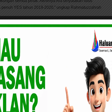
dukungan semua pihak. Akhirnya Ara dinyatakan lulus
wa penuh YES tahun 2019-2020,” ungkap Rahmatuzzahrah
ram beasiswa penuh yang diberikan oleh Departemen
ada siswa SMA atau sederajat untuk tinggal dengan
h di SMA setempat selama satu tahun.
n tepatnya mulai 29 Juli 2019 hingga Juni 2020 mendatang,
Terpadu Mutiara, Kecamatan Pinggir ini, akan berada di
bersama 80 pelajar dari Indonesia.
Baznas Provinsi Riau Hadiri Penyerahan Bantuan
gkalis
, menurut dara yang akrab disapa Ara ini, akan tinggal
erika dan bersekolah di SMA setempat. Mereka mempelajari