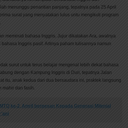
lah menunggu penantian panjang, tepatnya pada 25 April
erima surat yang menyatakan lulus untu mengikuti program
.
n meminati bahasa Inggris. Jujur dikatakan Ara, awalnya
 bahasa Inggris pasif. Artinya paham tulisannya namun
idak surut untuk terus belajar mengenal lebih dekat bahasa
rgabung dengan Kampung Inggris di Duri, tepatnya Jalan
at itu, anak kedua dari dua bersaudara ini, praktek langsung
h mahir dan fasih.
 MTQ ke-2, Amril berpesan Kepada Generasi Milenial
’ani