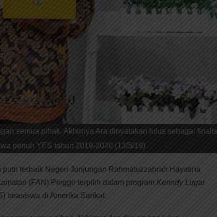
gan semua pihak. Akhirnya Ara dinyatakan lulus sebagai finali
swa penuh YES tahun 2019-2020 (13/5/19)
u putri terbaik Negeri Junjungan Rahmatuzzahrah Hayatina
amatan (FAN) Pinggir terpilih dalam program
Kenndy Lugar
) beasiswa di Amerika Sarikat.