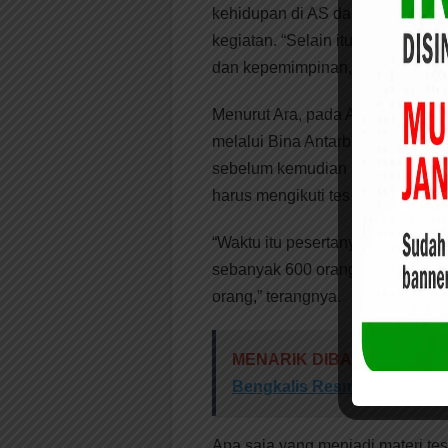
kehidupan di AS dan berinteraksi
kegiatan. “Selain itu, nantinya
dan kepemimpinan,” ungkapnya.
Menurut Ara, pada April 2018 lal
melalui Bina Antarbudaya di Pada
sebelum kemudian anak dari pas
harus mengikuti tes di Padang S
“Waktu itu pesertanya dari Provi
sebanyak 600 orang. Setelah diny
orang,” terangnya.
MENARIK DIBACA:
Pemban
Bengkalis Resmi Dimulai
Apa saja yang menjadi materi te