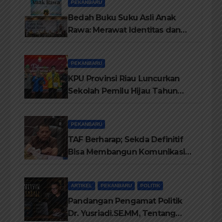
PEKANBARU
Bedah Buku Suku Asli Anak
Rawa: Merawat Identitas dan
Kepastian Hukum Masyarakat
Adat
PEKANBARU
KPU Provinsi Riau Luncurkan
Sekolah Pemilu Hijau Tahun
2026, Perkuat Pendidikan
Pemilih Berwawasan
PEKANBARU
Lingkungan
TAF Berharap; Sekda Definitif
Bisa Membangun Komunikasi
Antara Eksekutif dan Legislatif
ARTIKEL
PEKANBARU
POLITIK
Pandangan Pengamat Politik
Dr. Yusriadi.SE.MM, Tentang