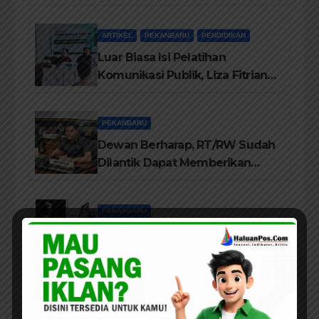
Buku Dr. (Cand) Liza Fitriani S.
Kom M. Ikom
ARTIKEL
PEKANBARU
PENDIDIKAN
Luar Biasa Isi Pelatihan
Komunikasi Publik, Liza Fitriani
Sampaikan Materi Dari Keluhan
Menjadi Aspirasi
PEKANBARU
Dewan Berharap, RT/RW Sudah
Dilantik Dapat Memberikan
Pelayanan Terbaik Kepada
Masyarakat
PEKANBARU
Jajaran Pengurus LAMR Kota
Pekanbaru Ucapkan Tahniah
Hari Jadi Provinsi Riau Ke-69
Tahun
PEKANBARU