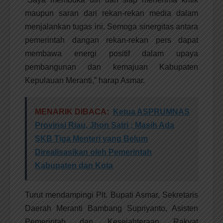
maupun saran dari rekan-rekan media dalam
menjalankan tugas ini. Semoga sinergitas antara
pemerintah dangan rekan-rekan pers dapat
membawa energi positif dalam upaya
pembangunan dan kemajuan Kabupaten
Kepulauan Meranti,” harap Asmar.
MENARIK DIBACA:
Ketua ASPRUMNAS
Provinsi Riau, Jhon Satri ; Masih Ada
SKB Tiga Menteri yang Belum
Direalisasikan oleh Pemerintah
Kabupaten dan Kota
Turut mendampingi Plt. Bupati Asmar, Sekretaris
Daerah Meranti Bambang Supriyanto, Asisten
Pemerintah dan Kesejahteraan Rakyat