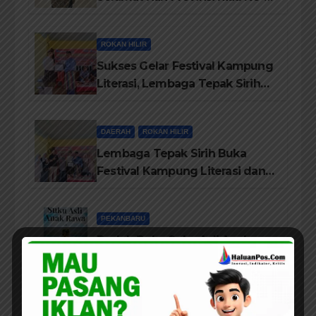
69, Semoga Provinsi Riau Terus
Maju
ROKAN HILIR
Sukses Gelar Festival Kampung
Literasi, Lembaga Tepak Sirih
Terima Piagam Penghargaan
dari Disdikbud Rohil
DAERAH
ROKAN HILIR
Lembaga Tepak Sirih Buka
Festival Kampung Literasi dan
Pelatihan Penguatan
TBM/Perpustakaan Desa 2026
PEKANBARU
Bedah Buku Suku Asli Anak
Rawa: Merawat Identitas dan
Kepastian Hukum Masyarakat
Adat
PEKANBARU