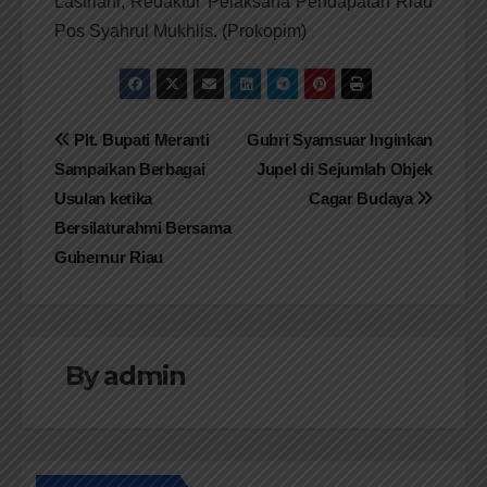
Lastriani, Redaktur Pelaksana Pendapatan Riau
Pos Syahrul Mukhlis. (Prokopim)
Navigasi
Plt. Bupati Meranti
Gubri Syamsuar Inginkan
Sampaikan Berbagai
Jupel di Sejumlah Objek
pos
Usulan ketika
Cagar Budaya
Bersilaturahmi Bersama
Gubernur Riau
By
admin