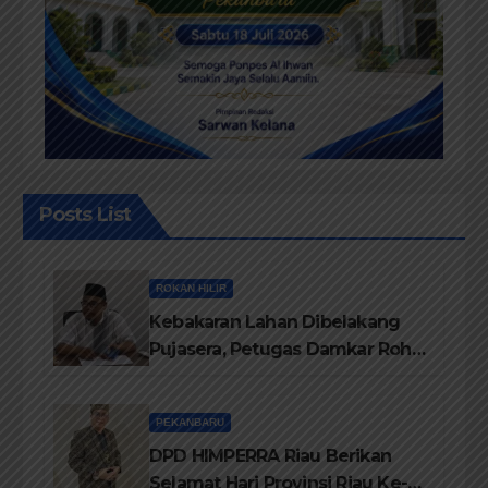
Posts List
ROKAN HILIR
Kebakaran Lahan Dibelakang
Pujasera, Petugas Damkar Rohil
ikerahkan 3 Armada dan 20
Personil Padamkan Api
PEKANBARU
DPD HIMPERRA Riau Berikan
Selamat Hari Provinsi Riau Ke-