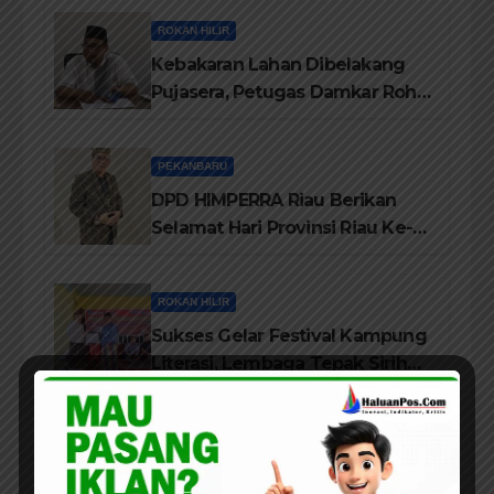
ROKAN HILIR
Kebakaran Lahan Dibelakang
Pujasera, Petugas Damkar Rohil
ikerahkan 3 Armada dan 20
Personil Padamkan Api
PEKANBARU
DPD HIMPERRA Riau Berikan
Selamat Hari Provinsi Riau Ke-
69, Semoga Provinsi Riau Terus
Maju
ROKAN HILIR
Sukses Gelar Festival Kampung
Literasi, Lembaga Tepak Sirih
Terima Piagam Penghargaan
dari Disdikbud Rohil
DAERAH
ROKAN HILIR
Lembaga Tepak Sirih Buka