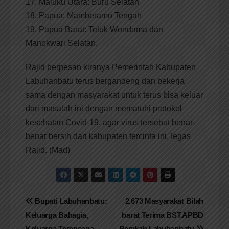
17. Maluku Utara: Buru Selatan
18. Papua: Mamberamo Tengah
19. Papua Barat: Teluk Wondama dan
Manokwari Selatan.
Rajid berpesan kiranya Pemerintah Kabupaten
Labuhanbatu terus bergandeng dan bekerja
sama dengan masyarakat untuk terus bisa keluar
dari masalah ini dengan mematuhi protokol
kesehatan Covid-19, agar virus tersebut benar-
benar bersih dari kabupaten tercinta ini.Tegas
Rajid. (Mad)
Navigasi
Bupati Labuhanbatu:
2.673 Masyarakat Bilah
Keluarga Bahagia,
barat Terima BST.APBD
pos
Keluarga Terencana
Pemkab Labuhanbatu