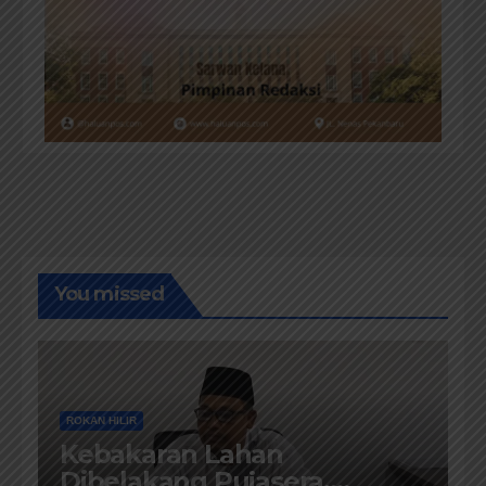
You missed
ROKAN HILIR
Kebakaran Lahan
Dibelakang Pujasera,