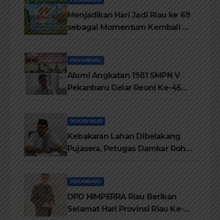
Menjadikan Hari Jadi Riau ke 69
sebagai Momentum Kembali ke
Jati Diri Melayu, Menegakkan
Marwah Negeri
PEKANBARU
Alumi Angkatan 1981 SMPN V
Pekanbaru Gelar Reuni Ke-45
Tahun
ROKAN HILIR
Kebakaran Lahan Dibelakang
Pujasera, Petugas Damkar Rohil
ikerahkan 3 Armada dan 20
Personil Padamkan Api
PEKANBARU
DPD HIMPERRA Riau Berikan
Selamat Hari Provinsi Riau Ke-