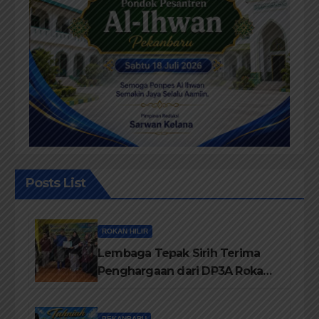
Posts List
ROKAN HILIR
Lembaga Tepak Sirih Terima
Penghargaan dari DP3A Rokan
Hilir
PEKANBARU