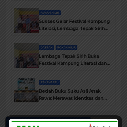
69, Semoga Provinsi Riau Terus
Maju
ROKAN HILIR
Sukses Gelar Festival Kampung
Literasi, Lembaga Tepak Sirih
Terima Piagam Penghargaan
dari Disdikbud Rohil
DAERAH
ROKAN HILIR
Lembaga Tepak Sirih Buka
Festival Kampung Literasi dan
Pelatihan Penguatan
TBM/Perpustakaan Desa 2026
PEKANBARU
Bedah Buku Suku Asli Anak
Rawa: Merawat Identitas dan
Kepastian Hukum Masyarakat
Adat
UCAPAN IKLAN HUT RIAU KE-69