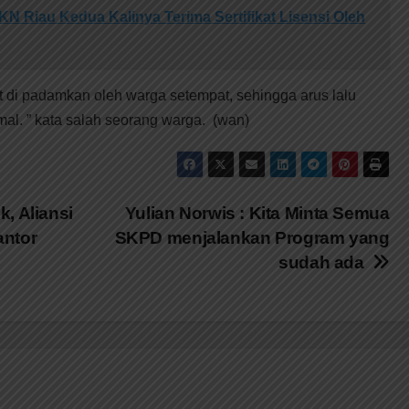
N Riau Kedua Kalinya Terima Sertifikat Lisensi Oleh
t di padamkan oleh warga setempat, sehingga arus lalu
rmal. ” kata salah seorang warga. (wan)
, Aliansi
Yulian Norwis : Kita Minta Semua
antor
SKPD menjalankan Program yang
sudah ada