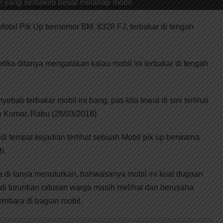
Api yang semakim besar melahap mobil
obil Pik Up bernomor BM. 8328 FJ, terbakar di tengah
tika ditanya mengatakan kalau mobil ini terbakar di tengah
ebab terbakar mobil ini bang, pas kita lewat di sini terlihat
ta Kumar, Rabu (28/03/2018)
 tempat kejadian terlihat sebuah Mobil pik up berwarna
h.
a di tanya menuturkan, bahwasanya mobil ini kuat dugaan
i di turunkan ratusan warga masih melihat dan berusaha
bara di bagian mobil.