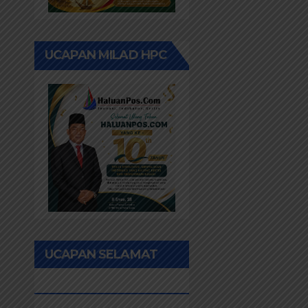
UCAPAN MILAD HPC
UCAPAN SELAMAT
IDUL FITRI 1447H