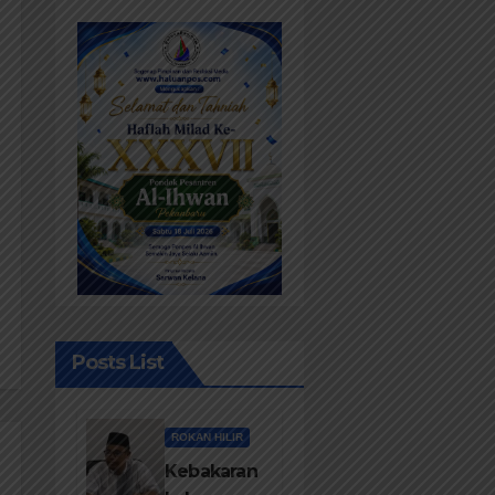
Posts List
ROKAN HILIR
Kebakaran