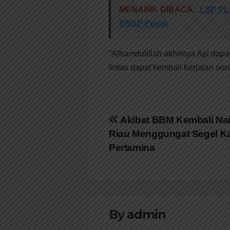
MENARIK DIBACA:
LSP PLK
BNSP Pusat
“Alhamdulillah akhirnya Api dapa
lintas dapat kembali berjalan no
Navigasi
Akibat BBM Kembali Naik
Riau Menggungat Segel K
pos
Pertamina
By
admin