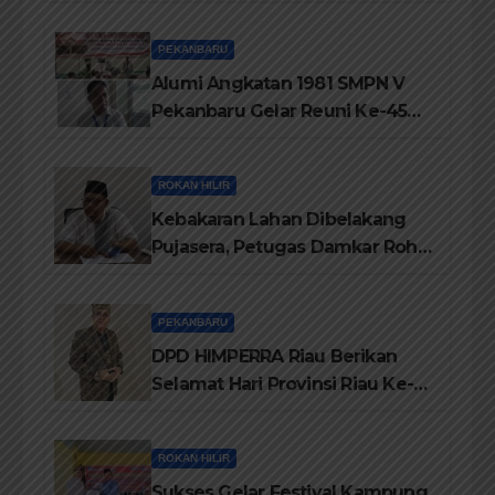
Jati Diri Melayu, Menegakkan
Marwah Negeri
PEKANBARU
Alumi Angkatan 1981 SMPN V
Pekanbaru Gelar Reuni Ke-45
Tahun
ROKAN HILIR
Kebakaran Lahan Dibelakang
Pujasera, Petugas Damkar Rohil
ikerahkan 3 Armada dan 20
Personil Padamkan Api
PEKANBARU
DPD HIMPERRA Riau Berikan
Selamat Hari Provinsi Riau Ke-
69, Semoga Provinsi Riau Terus
Maju
ROKAN HILIR
Sukses Gelar Festival Kampung