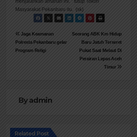
menjalankan amanah ini. ” tutup Tokoh
Masyarakat Pekanbaru itu. (sk)
Navigasi
Jaga Keamanan
Seorang ABK Km Hidup
Polresta Pekanbaru gelar
Baru Jatuh Terseret
pos
Program Religi
Pukat Saat Melaut Di
Perairan Lepas Aceh
Timur
By
admin
Related Post