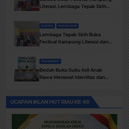
Literasi, Lembaga Tepak Sirih
Terima Piagam Penghargaan
dari Disdikbud Rohil
DAERAH
ROKAN HILIR
Lembaga Tepak Sirih Buka
Festival Kampung Literasi dan
Pelatihan Penguatan
TBM/Perpustakaan Desa 2026
PEKANBARU
Bedah Buku Suku Asli Anak
Rawa: Merawat Identitas dan
Kepastian Hukum Masyarakat
Adat
UCAPAN IKLAN HUT RIAU KE-69