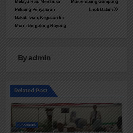
Melayu Riau Membuka
Musrembang Gampong
pos
Peluang Penyaluran
Lhok Dalam
Bakat. Iwan, Kegiatan Ini
Murni Bergotong Royong
By
admin
Related Post
PEKANBARU