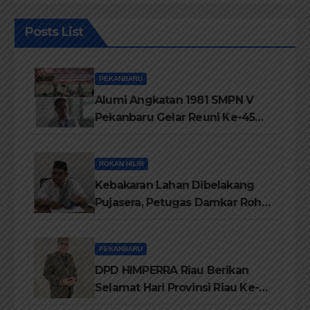
Posts List
PEKANBARU
Alumi Angkatan 1981 SMPN V
Pekanbaru Gelar Reuni Ke-45
Tahun
ROKAN HILIR
Kebakaran Lahan Dibelakang
Pujasera, Petugas Damkar Rohil
ikerahkan 3 Armada dan 20
Personil Padamkan Api
PEKANBARU
DPD HIMPERRA Riau Berikan
Selamat Hari Provinsi Riau Ke-
69, Semoga Provinsi Riau Terus