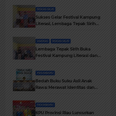
Maju
ROKAN HILIR
Sukses Gelar Festival Kampung
Literasi, Lembaga Tepak Sirih
Terima Piagam Penghargaan
dari Disdikbud Rohil
DAERAH
ROKAN HILIR
Lembaga Tepak Sirih Buka
Festival Kampung Literasi dan
Pelatihan Penguatan
TBM/Perpustakaan Desa 2026
PEKANBARU
Bedah Buku Suku Asli Anak
Rawa: Merawat Identitas dan
Kepastian Hukum Masyarakat
Adat
PEKANBARU
KPU Provinsi Riau Luncurkan