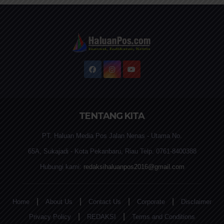
TENTANG KITA
PT. Haluan Media Pos Jalan Nenas - Utama No.
65A, Sukajadi - Kota Pekanbaru, Riau Telp. 0761-8400388
Hubungi kami:
redaksihaluanpos2016@gmail.com
|
|
|
|
Home
About Us
Contact Us
Corporate
Disclaimer
|
|
Privacy Policy
REDAKSI
Terms and Conditions