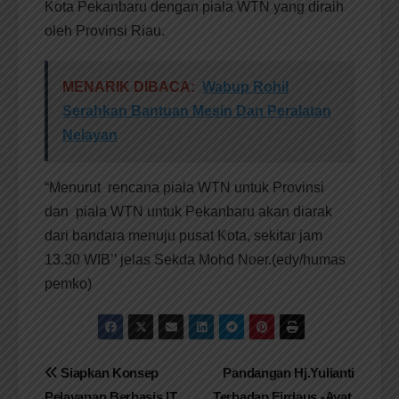
Kota Pekanbaru dengan piala WTN yang diraih
oleh Provinsi Riau.
MENARIK DIBACA:
Wabup Rohil
Serahkan Bantuan Mesin Dan Peralatan
Nelayan
“Menurut rencana piala WTN untuk Provinsi
dan piala WTN untuk Pekanbaru akan diarak
dari bandara menuju pusat Kota, sekitar jam
13.30 WIB’’ jelas Sekda Mohd Noer.(edy/humas
pemko)
Navigasi
Siapkan Konsep
Pandangan Hj.Yulianti
Pelayanan Berbasis IT
Terhadap Firdaus -Ayat.