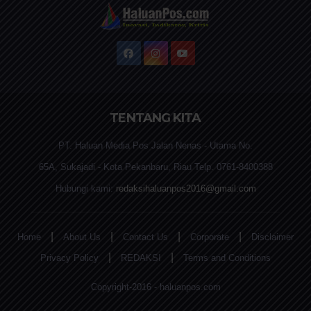
TENTANG KITA
PT. Haluan Media Pos Jalan Nenas - Utama No.
65A, Sukajadi - Kota Pekanbaru, Riau Telp. 0761-8400388
Hubungi kami:
redaksihaluanpos2016@gmail.com
|
|
|
|
Home
About Us
Contact Us
Corporate
Disclaimer
|
|
Privacy Policy
REDAKSI
Terms and Conditions
Copyright-2016 - haluanpos.com