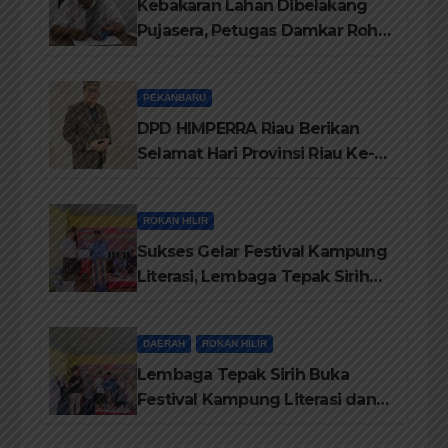
Kebakaran Lahan Dibelakang
Pujasera, Petugas Damkar Rohil
ikerahkan 3 Armada dan 20
Personil Padamkan Api
PEKANBARU
DPD HIMPERRA Riau Berikan
Selamat Hari Provinsi Riau Ke-
69, Semoga Provinsi Riau Terus
Maju
ROKAN HILIR
Sukses Gelar Festival Kampung
Literasi, Lembaga Tepak Sirih
Terima Piagam Penghargaan
dari Disdikbud Rohil
DAERAH
ROKAN HILIR
Lembaga Tepak Sirih Buka
Festival Kampung Literasi dan
Pelatihan Penguatan