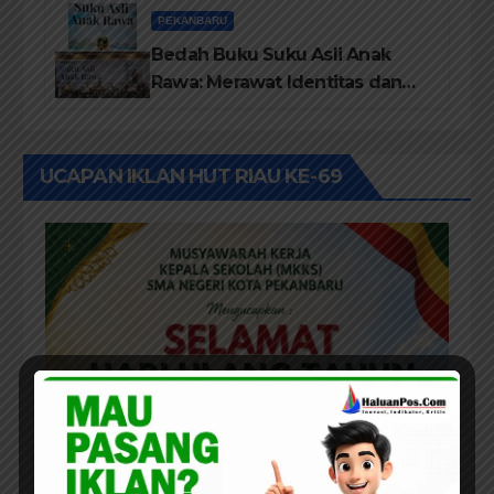
TBM/Perpustakaan Desa 2026
PEKANBARU
Bedah Buku Suku Asli Anak
Rawa: Merawat Identitas dan
Kepastian Hukum Masyarakat
Adat
UCAPAN IKLAN HUT RIAU KE-69