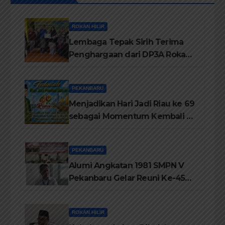
ROKAN HILIR
Lembaga Tepak Sirih Terima
Penghargaan dari DP3A Rokan
Hilir
PEKANBARU
Menjadikan Hari Jadi Riau ke 69
sebagai Momentum Kembali ke
Jati Diri Melayu, Menegakkan
Marwah Negeri
PEKANBARU
Alumi Angkatan 1981 SMPN V
Pekanbaru Gelar Reuni Ke-45
Tahun
ROKAN HILIR