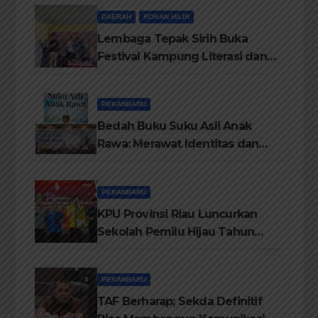
dari Disdikbud Rohil
DAERAH
ROKAN HILIR
Lembaga Tepak Sirih Buka
Festival Kampung Literasi dan
Pelatihan Penguatan
TBM/Perpustakaan Desa 2026
PEKANBARU
Bedah Buku Suku Asli Anak
Rawa: Merawat Identitas dan
Kepastian Hukum Masyarakat
Adat
PEKANBARU
KPU Provinsi Riau Luncurkan
Sekolah Pemilu Hijau Tahun
2026, Perkuat Pendidikan
Pemilih Berwawasan
PEKANBARU
Lingkungan
TAF Berharap; Sekda Definitif