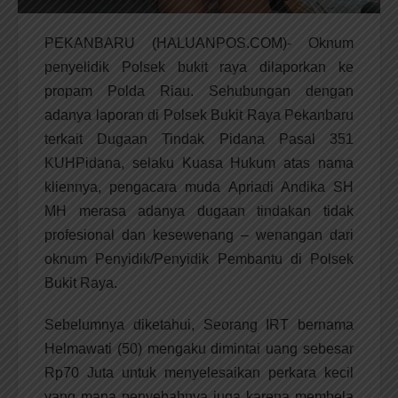
PEKANBARU (HALUANPOS.COM)- Oknum
penyelidik Polsek bukit raya dilaporkan ke
propam Polda Riau. Sehubungan dengan
adanya laporan di Polsek Bukit Raya Pekanbaru
terkait Dugaan Tindak Pidana Pasal 351
KUHPidana, selaku Kuasa Hukum atas nama
kliennya, pengacara muda Apriadi Andika SH
MH merasa adanya dugaan tindakan tidak
profesional dan kesewenang – wenangan dari
oknum Penyidik/Penyidik Pembantu di Polsek
Bukit Raya.
Sebelumnya diketahui, Seorang IRT bernama
Helmawati (50) mengaku dimintai uang sebesar
Rp70 Juta untuk menyelesaikan perkara kecil
yang mana penyebabnya juga karena membela