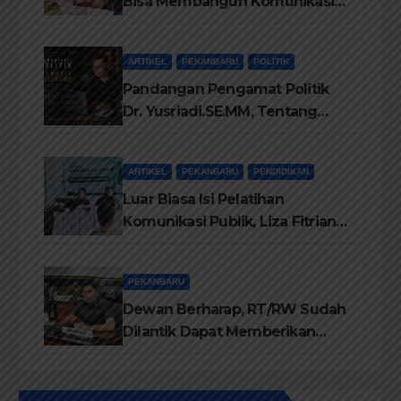
Bisa Membangun Komunikasi
Antara Eksekutif dan Legislatif
ARTIKEL
PEKANBARU
POLITIK
Pandangan Pengamat Politik
Dr. Yusriadi.SE.MM, Tentang
Buku Dr. (Cand) Liza Fitriani S.
Kom M. Ikom
ARTIKEL
PEKANBARU
PENDIDIKAN
Luar Biasa Isi Pelatihan
Komunikasi Publik, Liza Fitriani
Sampaikan Materi Dari Keluhan
Menjadi Aspirasi
PEKANBARU
Dewan Berharap, RT/RW Sudah
Dilantik Dapat Memberikan
Pelayanan Terbaik Kepada
Masyarakat