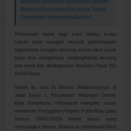
Bersama Afrizal Nur Berdiskusi Seputar
Moderasi Beragama dan Hoaks Terkait
Penundaan Keberangkatan Haji
Pertanyaan besar bagi kami selaku kuasa
hukum serta mungkin menjadi pertimbangan
bagaimana mungkin seorang wanita kecil paruh
baya bisa menganiaya (sedang/berat) seorang
pria sehat dan dikategorikan kedalam Pasal 351
KUHPidana.
Selain itu, saat itu ditemui dikediamannya, di
Jalan Karya 1, Kecamatan Marpoyan Damai,
Kota Pekanbaru, Helmawati mengaku sudah
memenuhi Pangggilan Propam Polda Riau pada
Selasa (04/07/2023) terkait kasus yang
menyangkut dirinya, dimana Ia (Helmawati-Red)