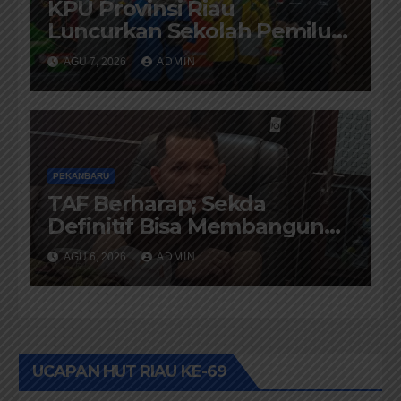
KPU Provinsi Riau
Luncurkan Sekolah Pemilu
Hijau Tahun 2026, Perkuat
AGU 7, 2026
ADMIN
Pendidikan Pemilih
Berwawasan Lingkungan
PEKANBARU
TAF Berharap; Sekda
Definitif Bisa Membangun
Komunikasi Antara Eksekutif
AGU 6, 2026
ADMIN
dan Legislatif
UCAPAN HUT RIAU KE-69