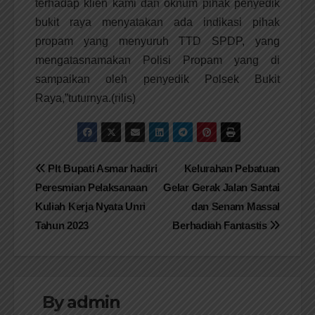
terhadap klien kami dan oknum pihak penyedik
bukit raya menyatakan ada indikasi pihak
propam yang menyuruh TTD SPDP, yang
mengatasnamakan Polisi Propam yang di
sampaikan oleh penyedik Polsek Bukit
Raya,”tuturnya.(rilis)
Navigasi
Plt Bupati Asmar hadiri
Kelurahan Pebatuan
Peresmian Pelaksanaan
Gelar Gerak Jalan Santai
pos
Kuliah Kerja Nyata Unri
dan Senam Massal
Tahun 2023
Berhadiah Fantastis
By
admin