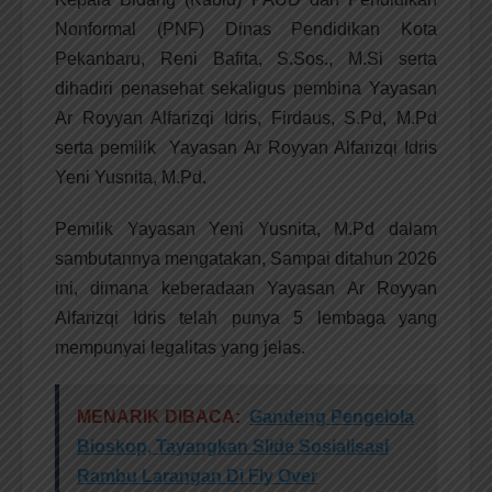
Nonformal (PNF) Dinas Pendidikan Kota
Pekanbaru, Reni Bafita, S.Sos., M.Si serta
dihadiri penasehat sekaligus pembina Yayasan
Ar Royyan Alfarizqi Idris, Firdaus, S.Pd, M.Pd
serta pemilik Yayasan Ar Royyan Alfarizqi Idris
Yeni Yusnita, M.Pd.
Pemilik Yayasan Yeni Yusnita, M.Pd dalam
sambutannya mengatakan, Sampai ditahun 2026
ini, dimana keberadaan Yayasan Ar Royyan
Alfarizqi Idris telah punya 5 lembaga yang
mempunyai legalitas yang jelas.
MENARIK DIBACA:
Gandeng Pengelola
Bioskop, Tayangkan Slide Sosialisasi
Rambu Larangan Di Fly Over