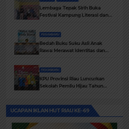
Lembaga Tepak Sirih Buka
Festival Kampung Literasi dan
Pelatihan Penguatan
TBM/Perpustakaan Desa 2026
PEKANBARU
Bedah Buku Suku Asli Anak
Rawa: Merawat Identitas dan
Kepastian Hukum Masyarakat
Adat
PEKANBARU
KPU Provinsi Riau Luncurkan
Sekolah Pemilu Hijau Tahun
2026, Perkuat Pendidikan
Pemilih Berwawasan
Lingkungan
UCAPAN IKLAN HUT RIAU KE-69