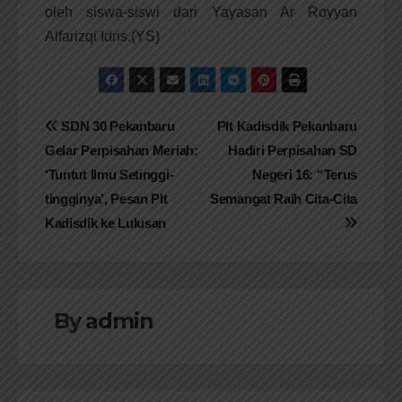
oleh siswa-siswi dari Yayasan Ar Royyan
Alfarizqi Idris.(YS)
Navigasi
SDN 30 Pekanbaru
Plt Kadisdik Pekanbaru
Gelar Perpisahan Meriah:
Hadiri Perpisahan SD
pos
‘Tuntut Ilmu Setinggi-
Negeri 16: “Terus
tingginya’, Pesan Plt
Semangat Raih Cita-Cita
Kadisdik ke Lulusan
By
admin