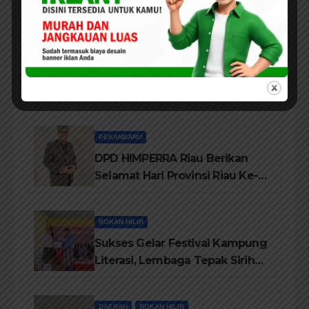
Pekanbaru Gelar Reuni Ke-45
Tahun
ROKAN HILIR
Kebakaran Lahan Dibelakang
Pujasera, Petugas Damkar Rohil
ikerahkan 3 Armada dan 20
Personil Padamkan Api
PEKANBARU
DPD HIMPERRA Riau Berikan
Selamat Hari Provinsi Riau Ke-
69, Semoga Provinsi Riau Terus
Maju
ROKAN HILIR
Sukses Gelar Festival Kampung
Literasi, Lembaga Tepak Sirih
Terima Piagam Penghargaan
dari Disdikbud Rohil
DAERAH
ROKAN HILIR