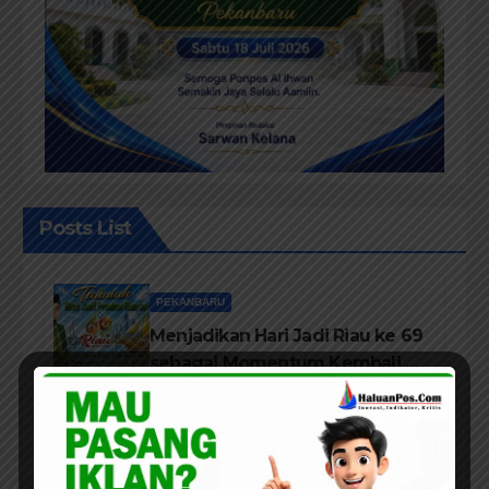
Posts List
PEKANBARU
Menjadikan Hari Jadi Riau ke 69
sebagai Momentum Kembali ke
Jati Diri Melayu, Menegakkan
Marwah Negeri
PEKANBARU
Alumi Angkatan 1981 SMPN V