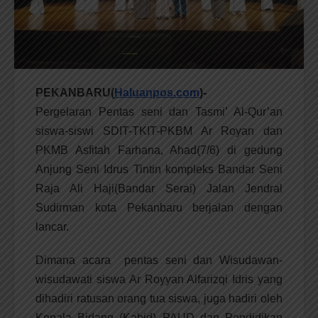
PEKANBARU(
Haluanpos.com
)-
Pergelaran Pentas seni dan Tasmi’ Al-Qur’an
siswa-siswi SDIT-TKIT-PKBM Ar Royan dan
PKMB Asfitah Farhana, Ahad(7/6) di gedung
Anjung Seni Idrus Tintin kompleks Bandar Seni
Raja Ali Haji(Bandar Serai) Jalan Jendral
Sudirman kota Pekanbaru berjalan dengan
lancar.
Dimana acara pentas seni dan Wisudawan-
wisudawati siswa Ar Royyan Alfarizqi Idris yang
dihadiri ratusan orang tua siswa, juga hadiri oleh
Kepala Bidang (Kabid) PAUD dan Pendidikan