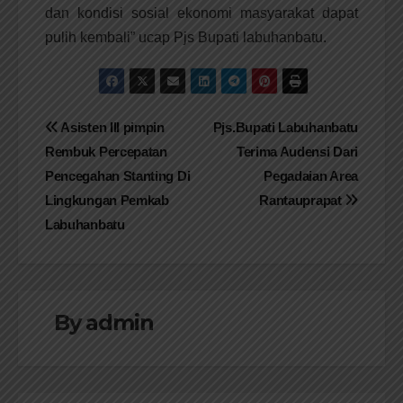
dan kondisi sosial ekonomi masyarakat dapat
pulih kembali” ucap Pjs Bupati labuhanbatu.
Navigasi
Asisten III pimpin
Pjs.Bupati Labuhanbatu
Rembuk Percepatan
Terima Audensi Dari
pos
Pencegahan Stanting Di
Pegadaian Area
Lingkungan Pemkab
Rantauprapat
Labuhanbatu
By
admin