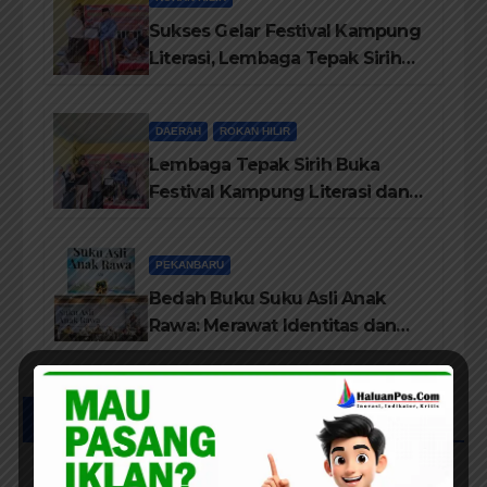
Sukses Gelar Festival Kampung
Literasi, Lembaga Tepak Sirih
Terima Piagam Penghargaan
dari Disdikbud Rohil
DAERAH
ROKAN HILIR
Lembaga Tepak Sirih Buka
Festival Kampung Literasi dan
Pelatihan Penguatan
TBM/Perpustakaan Desa 2026
PEKANBARU
Bedah Buku Suku Asli Anak
Rawa: Merawat Identitas dan
Kepastian Hukum Masyarakat
Adat
UCAPAN IKLAN HUT RIAU KE-69