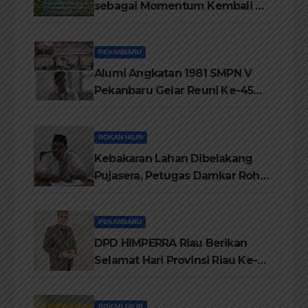
sebagai Momentum Kembali ke
Jati Diri Melayu, Menegakkan
Marwah Negeri
PEKANBARU
Alumi Angkatan 1981 SMPN V
Pekanbaru Gelar Reuni Ke-45
Tahun
ROKAN HILIR
Kebakaran Lahan Dibelakang
Pujasera, Petugas Damkar Rohil
ikerahkan 3 Armada dan 20
Personil Padamkan Api
PEKANBARU
DPD HIMPERRA Riau Berikan
Selamat Hari Provinsi Riau Ke-
69, Semoga Provinsi Riau Terus
Maju
ROKAN HILIR